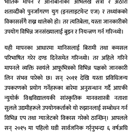
भौतिक मापन र आनीबानीको अभिलेख सत्रौँ र अठारौँ
शताव्दीको पुनर्जागरण युग (इनलाइटमेन्ट एज) र तथ्यांकको
विकाससँगै राख्न थालेको हो। तर त्यतिबेला, यस्ता जानकारीको
उपयोग विभिन्न जनसंख्यालाई बुझ्न र नियन्त्रण गर्न गरिन्थ्यो।
यही मापनका आधारमा मानिसलाई बिरामी तथा कमसल
परिभाषित गरेर दण्ड दिनेसमेत गरिन्थ्यो। तर अहिले गरिने
मापनले व्यक्ति स्वयंले आफूभित्रको विभिन्न पक्षको जानकारी
लिन संभव पारेको छ। सन् २०११ देखि यस्ता प्रविधिजन्य
उपकरणको प्रयोग गर्नेहरूका बारेमा अनुसन्धान गर्दै आएकी
न्युयोर्क विश्वविद्यालयकी सांस्कृतिक मानवशास्त्री नताशा
सुलले उद्यमीहरूले उपयोगकर्ताको यो रुझानलाई सम्बोधन गर्न
विभिन्न एप तथा ग्याजेटको विकास गरेको ठान्छिन्। आपलले
सन् २०१५ मा पहिलो घडी सार्वजनिक गर्र्नुभन्दा ६ वर्षअघि