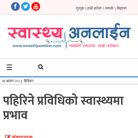
गृहपृष्ठ
\ हाम्रो बारेमा
\ सम्पर्क
\ विज्ञापन
गृहपृष्ठ
समाचार
फिचर
☰
सौन्दर्य
अन्तर्वार्ता
पहिरिने प्रविधिको स्वास्थ्यमा
विचार
प्रभाव
ब्लग
फर्मा