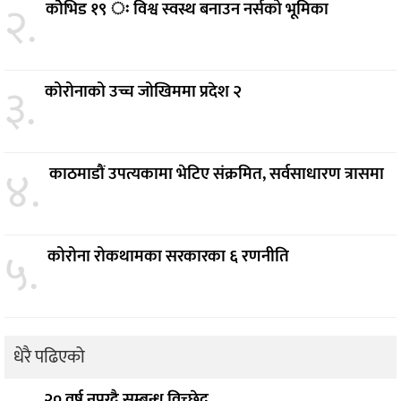
२.
कोेभिड १९ ः विश्व स्वस्थ बनाउन नर्सको भूमिका
३.
कोरोनाको उच्च जोखिममा प्रदेश २
४.
काठमाडौं उपत्यकामा भेटिए संक्रमित, सर्वसाधारण त्रासमा
५.
कोरोना रोकथामका सरकारका ६ रणनीति
धेरै पढिएको
२० वर्ष नपुग्दै सम्बन्ध विच्छेद