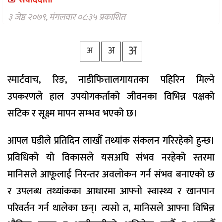
संवाददाता
वैकल्पिक
चिकित्सा
३ जेष्ठ २०७९, मंगलवार ०८:३५ प्रकाशित
हेल्थ
अ
अ
टिप्स
अ
भिडियो
स्मार्टवाच, रिङ, नाडीफित्तालगायतका पहिरिन मिल्ने
उपकरणले हाल उपयोगकर्ताको जीवनका विभिन्न पक्षको
सटिक र सूक्ष्म मापन सम्भव भएको छ।
आपल घडीले प्रतिदिन लाखौँ तथ्यांक संकलन गरिरहेको हुन्छ।
प्रविधिको यो विकासले यसअघि संभव नरहेको स्तरमा
मानिसले आफूलाई निरन्तर अवलोकन गर्न संभव बनाएको छ
र उपलब्ध तथ्यांकका आधारमा आफ्नो स्वास्थ्य र खानपान
परिवर्तन गर्न थालेका छन्। त्यसो त, मानिसले आफ्ना विभिन्न