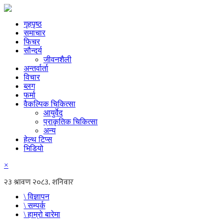
गृहपृष्ठ
समाचार
फिचर
सौन्दर्य
जीवनशैली
अन्तर्वार्ता
विचार
ब्लग
फर्मा
वैकल्पिक चिकित्सा
आयुर्वेद
प्राकृतिक चिकित्सा
अन्य
हेल्थ टिप्स
भिडियो
×
\ विज्ञापन
\ सम्पर्क
\ हाम्रो बारेमा