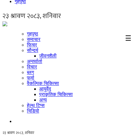
गृहपृष्ठ
गृहपृष्ठ
☰
समाचार
फिचर
सौन्दर्य
जीवनशैली
अन्तर्वार्ता
विचार
ब्लग
फर्मा
वैकल्पिक चिकित्सा
आयुर्वेद
प्राकृतिक चिकित्सा
अन्य
हेल्थ टिप्स
भिडियो