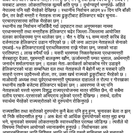
यसबाट अन्ततः लोकतान्त्रिक मूल्यमै क्षति पुग्छ । दुर्भाग्यपूर्ण भन्नुपर्छ- अहिले
नेपालमा पनि यही भैरहेको देखिन्छ । स्थानीय निर्वाचन आउन ४० दिन पनि बाँकी
छैन, तर केही मन्त्री र नेताहरू राज्य ढुकुटीबाट हेलिकप्टर चढेर चुनाव–
प्रचारप्रसारमा सरिक भैरहेका छन् ।
स्थानीय तह निर्वाचन नजिकिँदै गर्दा उद्घाटन तथा अनुगमनका नाममा
प्रधानमन्त्री तथा मन्त्रीहरू हेलिकप्टर चढेर जिल्ला–जिल्लामा आयोजित
दलका कार्यक्रममा पुग्न थालेका छन् । चैत १ देखि १६ सम्म मात्रै करिब डेढ
दर्जनपटक हेलिकप्टर उडान गरिएको छ । धेरै जना अटाउन नेताहरूले सेनाको
एमआई–१७ हेलिकप्टरलाई प्राथमिकतामा राख्ने गरेका छन्, जसको भाडा
प्रतिघण्टा ८ लाख रुपैयाँ पर्छ । यसरी भ्रमणमा निक्लनेहरूमा प्रधानमन्त्री
शेरबहादुर देउवा, गृहमन्त्री बालकृष्ण खाँण, ऊर्जामन्त्री पम्फा भुसाल, अर्थमन्त्री
जनार्दन शर्मालगायत छन् । दलका नेता–कार्यकर्ता कोचाकोच गरेर उडाइने
हेलिकप्टरको भाडा सम्बन्धित दल तथा नेताहरूले नै बेहोर्ने भए त यसबारे उति
साह्रो प्रश्न उठ्दैनथ्यो होला, तर, उक्त खर्च राज्यको ढुकुटीबाट भैरहेको छ ।
माओवादी अध्यक्ष तथा पूर्वप्रधानमन्त्री पुष्पकमल दाहालले त रोल्पा र गोरखाका
स्थानीय तहकै बजेटमा हेलिकप्टर चढेका छन् । आवरणमा जे भए पनि
नेताहरूको यस्तो भ्रमण विशुद्ध राज्यप्रयोजनमा मात्र सीमित छैन, यी सबैमा
दलीय प्रचार–प्रसारको अभिप्राय लुकेको प्रस्टै देखिन्छ । तसर्थ, दलीय
स्वार्थमा भैरहेको राज्यस्रोतको यो दुरुपयोग रोकिनुपर्छ ।
राज्यशक्ति तथा स्रोतको दुरुपयोग कुनै बेला पनि हुनु हुन्न, चुनावका बेला त झन्
यो निकै संवेदनशील हुन्छ । अरू बेला यो आर्थिक दुरुपयोगको मात्र मुद्दा बन्छ
भने, चुनावको समयमा लोकतन्त्रकै स्वास्थ्यसित प्रत्यक्ष जोडिन्छ । त्यसैले यो
विषयमा निर्वाचन आयोगको ध्यानाकर्षण हुनुपर्छ । निर्वाचनका अरू
आचारसंहिताका लागि निश्चित अवधि भए पनि यस्तो मामिलामा भने चुनावको