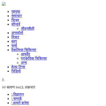
गृहपृष्ठ
समाचार
फिचर
सौन्दर्य
जीवनशैली
अन्तर्वार्ता
विचार
ब्लग
फर्मा
वैकल्पिक चिकित्सा
आयुर्वेद
प्राकृतिक चिकित्सा
अन्य
हेल्थ टिप्स
भिडियो
×
\ विज्ञापन
\ सम्पर्क
\ हाम्रो बारेमा