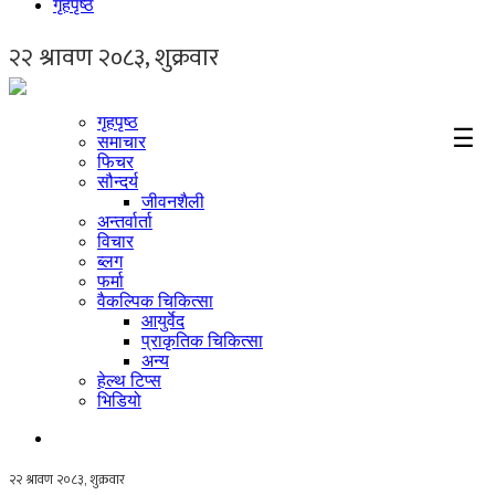
गृहपृष्ठ
गृहपृष्ठ
☰
समाचार
फिचर
सौन्दर्य
जीवनशैली
अन्तर्वार्ता
विचार
ब्लग
फर्मा
वैकल्पिक चिकित्सा
आयुर्वेद
प्राकृतिक चिकित्सा
अन्य
हेल्थ टिप्स
भिडियो