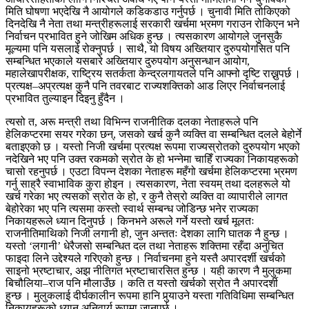
मिति घोषणा भएदेखि नै आयोगले कडिकडाउ गर्नुपर्छ । चुनावी मिति तोकिएको
दिनदेखि नै नेता तथा मन्त्रीहरूलाई सरकारी खर्चमा भ्रमण गराउन रोकिएन भने
निर्वाचन प्रभावित हुने जोखिम अधिक हुन्छ । त्यसकारण आयोगले जुनसुकै
मूल्यमा पनि यसलाई रोक्नुपर्छ । साथै, यो विषय अख्तियार दुरुपयोगसित पनि
सम्बन्धित भएकाले यसबारे अख्तियार दुरुपयोग अनुसन्धान आयोग,
महालेखापरीक्षक, राष्ट्रिय सतर्कता केन्द्रलगायतले पनि आफ्नो दृष्टि राख्नुपर्छ ।
प्रत्यक्ष–अप्रत्यक्ष कुनै पनि तवरबाट राज्यशक्तिको आड लिएर निर्वाचनलाई
प्रभावित तुल्याइन दिइनु हुँदैन ।
त्यसो त, अरू मन्त्री तथा विभिन्न राजनीतिक दलका नेताहरूले पनि
हेलिकप्टरमा सयर गरेका छन्, जसको खर्च कुनै व्यक्ति वा सम्बन्धित दलले बेहोर्ने
बताइएको छ । यस्तो निजी खर्चमा प्रत्यक्ष रूपमा राज्यस्रोतको दुरुपयोग भएको
नदेखिने भए पनि उक्त रकमको स्रोत के हो भन्नेमा चाहिँ राज्यका निकायहरूको
चासो रहनुपर्छ । एउटा विपन्न देशका नेताहरू महँगो खर्चमा हेलिकप्टरमा भ्रमण
गर्नु साह्रै स्वाभाविक कुरा होइन । त्यसकारण, नेता स्वयम् तथा दलहरूले यो
खर्च गरेका भए त्यसको स्रोत के हो, र कुनै तेस्रो व्यक्ति वा व्यापारीले लागत
बेहोरेका भए पनि त्यसमा कस्तो स्वार्थ सम्बन्ध जोडिन्छ भनेर राज्यका
निकायहरूले ध्यान दिनुपर्छ । किनभने अरूले गर्ने यस्तो खर्च मूलतः
राजनीतिमाथिको निजी लगानी हो, जुन अन्ततः देशका लागि घातक नै हुन्छ ।
यस्तो ‘लगानी’ धेरैजसो सम्बन्धित दल तथा नेताहरू शक्तिमा रहँदा अनुचित
फाइदा लिने उद्देश्यले गरिएको हुन्छ । निर्वाचनमा हुने यस्तै अपारदर्शी खर्चको
साइनो भ्रष्टाचार, अझ नीतिगत भ्रष्टाचारसित हुन्छ । यही कारण नै मुलुकमा
बिचौलिया–राज पनि मौलाउँछ । कति त यस्तो खर्चको स्रोत नै अपारदर्शी
हुन्छ । मुलुकलाई दीर्घकालीन रूपमा हानि पुर्‍याउने यस्ता गतिविधिमा सम्बन्धित
निकायहरूको ध्यान अनिवार्य रूपमा जानुपर्छ ।