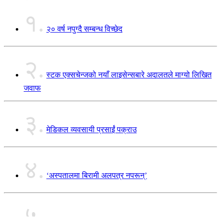
१.
२० वर्ष नपुग्दै सम्बन्ध विच्छेद
२.
स्टक एक्सचेन्जको नयाँ लाइसेन्सबारे अदालतले माग्यो लिखित
जवाफ
३.
मेडिकल व्यवसायी प्रसाईं पक्राउ
४.
‘अस्पतालमा बिरामी अलपत्र नपरून्’
५.