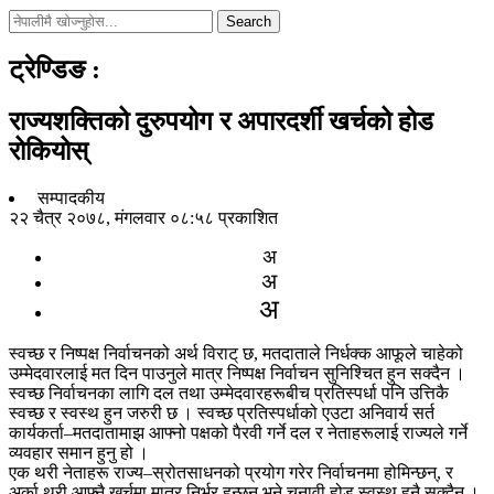
Search
ट्रेण्डिङ
:
राज्यशक्तिको दुरुपयोग र अपारदर्शी खर्चको होड
रोकियोस्
सम्पादकीय
२२ चैत्र २०७८, मंगलवार ०८:५८ प्रकाशित
अ
अ
अ
स्वच्छ र निष्पक्ष निर्वाचनको अर्थ विराट् छ, मतदाताले निर्धक्क आफूले चाहेको
उम्मेदवारलाई मत दिन पाउनुले मात्र निष्पक्ष निर्वाचन सुनिश्चित हुन सक्दैन ।
स्वच्छ निर्वाचनका लागि दल तथा उम्मेदवारहरूबीच प्रतिस्पर्धा पनि उत्तिकै
स्वच्छ र स्वस्थ हुन जरुरी छ । स्वच्छ प्रतिस्पर्धाको एउटा अनिवार्य सर्त
कार्यकर्ता–मतदातामाझ आफ्नो पक्षको पैरवी गर्ने दल र नेताहरूलाई राज्यले गर्ने
व्यवहार समान हुनु हो ।
एक थरी नेताहरू राज्य–स्रोतसाधनको प्रयोग गरेर निर्वाचनमा होमिन्छन्, र
अर्का थरी आफ्नै खर्चमा मात्र निर्भर हुन्छन् भने चुनावी होड स्वस्थ हुनै सक्दैन ।