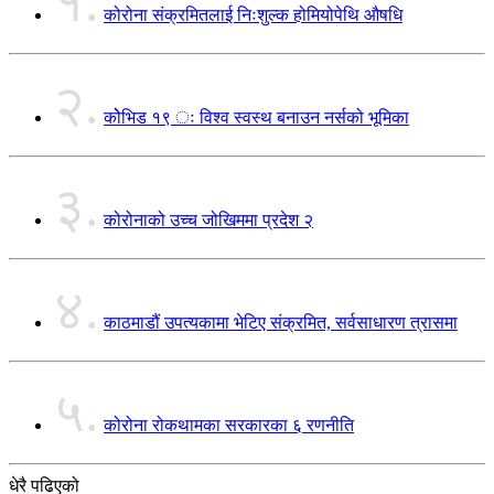
१.
कोरोना संक्रमितलाई निःशुल्क होमियोपेथि औषधि
२.
कोेभिड १९ ः विश्व स्वस्थ बनाउन नर्सको भूमिका
३.
कोरोनाको उच्च जोखिममा प्रदेश २
४.
काठमाडौं उपत्यकामा भेटिए संक्रमित, सर्वसाधारण त्रासमा
५.
कोरोना रोकथामका सरकारका ६ रणनीति
धेरै पढिएको