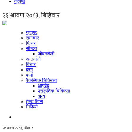
गृहपृष्ठ
गृहपृष्ठ
समाचार
फिचर
सौन्दर्य
जीवनशैली
अन्तर्वार्ता
विचार
ब्लग
फर्मा
वैकल्पिक चिकित्सा
आयुर्वेद
प्राकृतिक चिकित्सा
अन्य
हेल्थ टिप्स
भिडियो