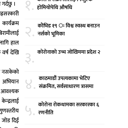
१.
गर्दछु ।
होमियोपेथि औषधि
ह्रसरकारी
ार्यक्रम
२.
कोेभिड १९ ः विश्व स्वस्थ बनाउन
बिरामीलाई
नर्सको भूमिका
 लागि हाल
३.
वर्ष देखि
कोरोनाको उच्च जोखिममा प्रदेश २
आउन नसकेको
४.
काठमाडौं उपत्यकामा भेटिए
णा अभियान
संक्रमित, सर्वसाधारण त्रासमा
गि आवश्यक
केन्द्रलाई
५.
कोरोना रोकथामका सरकारका ६
गुणस्तरीय
रणनीति
ले जोड दिई