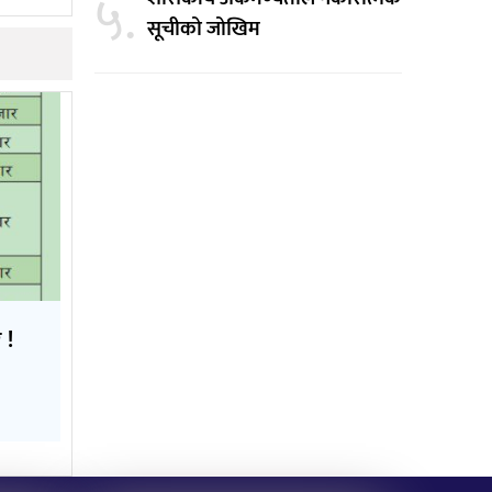
५.
सूचीको जोखिम
 !