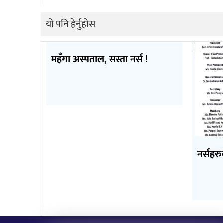
यो पनि हेर्नुहोस
महँगा अस्पताल, सस्ता नर्स !
नर्सहरु