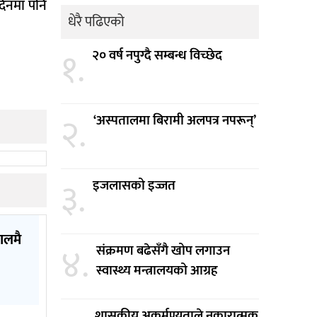
 दिनमा पनि
धेरै पढिएको
१.
२० वर्ष नपुग्दै सम्बन्ध विच्छेद
२.
‘अस्पतालमा बिरामी अलपत्र नपरून्’
३.
इजलासको इज्जत
पालमै
४.
संक्रमण बढेसँगै खोप लगाउन
स्वास्थ्य मन्त्रालयको आग्रह
शासकीय अकर्मण्यताले नकारात्मक