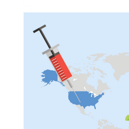
वैकल्पिक
चिकित्सा
हेल्थ
टिप्स
भिडियो