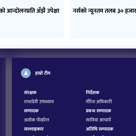
को आन्दोलनप्रति अँझै उपेक्षा
नर्सको न्यूनतम तलब ३० हजार
हाम्रो टीम
संरक्षक
निर्देशक
राधादेवी उपाध्याय
मीरेश अधिकारी
सम्पादक
प्रबन्ध सम्पादक
अशोक पोखरेल
सावित्रा आचार्य
सल्लाहकार
अतिथि सम्पादक