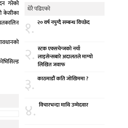
ादन गरेको
धेरै पढिएको
री केसीका
१.
आपतकालिन
२० वर्ष नपुग्दै सम्बन्ध विच्छेद
्रावधानको
२.
स्टक एक्सचेन्जको नयाँ
लाइसेन्सबारे अदालतले माग्यो
कोभिसिल्ड
लिखित जवाफ
३.
काठमाडौं कति जोखिममा ?
४.
विचारभन्दा माथि उम्मेदवार