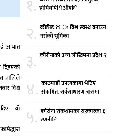
१.
होमियोपेथि औषधि
२.
कोेभिड १९ ः विश्व स्वस्थ बनाउन
नर्सको भूमिका
लाई आयात
३.
कोरोनाको उच्च जोखिममा प्रदेश २
ि दिइएको
 प्रालिले
४.
काठमाडौं उपत्यकामा भेटिए
बार विश्व
संक्रमित, सर्वसाधारण त्रासमा
 दिए । यो
५.
कोरोना रोकथामका सरकारका ६
रणनीति
र्मद्धारा