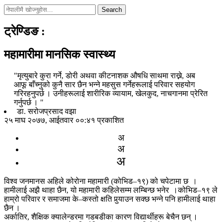
Search
ट्रेण्डिङ
:
महामारीमा मानसिक स्वास्थ्य
"मृत्युबारे कुरा गर्ने, डोरी अथवा कीटनाशक औषधि साथमा राख्ने, अब
आफू बाँच्नुको कुनै सार छैन भन्ने महसुस गर्नेहरूलाई परिवार सहयोग
गरिरहनुपर्छ । उनीहरूलाई शारीरिक व्यायाम, खेलकुद, नाचगानमा प्रेरित
गर्नुपर्छ । "
डा. सरोजप्रसाद वझा
२५ माघ २०७७, आईतवार ००:४१ प्रकाशित
अ
अ
अ
विश्व जनमानस अहिले कोरोना महामारी (कोभिड–१९) को चपेटामा छ ।
हामीलाई अझै थाहा छैन, यो महामारी कहिलेसम्म लम्बिन्छ भनेर ।कोभिड–१९ ले
हाम्रो परिवार र समाजमा के–कस्तो क्षति पुर्‍याउन सक्छ भन्ने पनि हामीलाई थाहा
छैन ।
अर्कातिर, शैक्षिक क्यालेन्डरमा गडबडीका कारण विद्यार्थीहरू बेचैन छन् ।