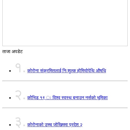
ताजा अपडेट
१.
कोरोना संक्रमितलाई निःशुल्क होमियोपेथि औषधि
२.
कोेभिड १९ ः विश्व स्वस्थ बनाउन नर्सको भूमिका
३.
कोरोनाको उच्च जोखिममा प्रदेश २