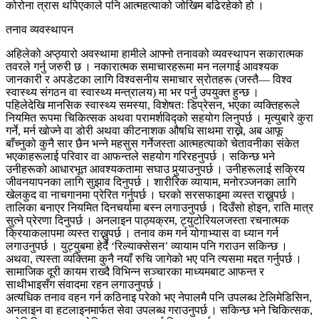
कोरोना त्रास थपिएकाले पनि आत्महत्याको जोखिम बढिरहेको हो ।
तनाव व्यवस्थापन
अहिलेको अप्ठ्यारो अवस्थामा हामीले आफ्नो तनावको व्यवस्थापन सकारात्मक
तवरले गर्नु जरुरी छ । नकारात्मक समाचारहरूमा मन नलगाई आवश्यक
जानकारी र अपडेटका लागि विश्वसनीय समाचार स्रोतहरू (जस्तै— विश्व
स्वास्थ्य संगठन वा स्वास्थ्य मन्त्रालय) मा भर पर्नु उपयुक्त हुन्छ ।
पहिलेदेखि मानसिक स्वास्थ्य समस्या, विशेषतः डिप्रेसन, भएका व्यक्तिहरूले
नियमित रूपमा चिकित्सक अथवा परामर्शविद्को सहयोग लिनुपर्छ । मृत्युबारे कुरा
गर्ने, मर्न खोज्ने वा डोरी अथवा कीटनाशक औषधि साथमा राख्ने, अब आफू
बाँच्नुको कुनै सार छैन भन्ने महसुस गर्नेजस्ता आत्महत्याको चेतावनीका संकेत
भएकाहरूलाई परिवार वा आफन्तले सहयोग गरिरहनुपर्छ । सकिन्छ भने
उनीहरूको आधारभूत आवश्यकतामा सघाउ पुर्‍याउनुपर्छ । उनीहरूलाई सक्रिय
जीवनयापनका लागि सुझाव दिनुपर्छ । शारीरिक व्यायाम, मनोरञ्जनका लागि
खेलकुद वा नाचगानमा प्रेरित गर्नुपर्छ । घरको सरसफाइमा व्यस्त राख्नुपर्छ ।
तालिका बनाएर नियमित दिनचर्यामा बस्न लगाउनुपर्छ । दिउँसो होइन, राति मात्र
सुत्ने प्रेरणा दिनुपर्छ । अनलाइन पाठ्यक्रम, ट्युटोरियलजस्ता रचनात्मक
क्रियाकलापमा व्यस्त राख्नुपर्छ । तनाव कम गर्न योगाभ्यास वा ध्यान गर्न
लगाउनुपर्छ । युट्युबमा हेर्दै ‘रिल्याक्सेसन’ व्यायाम पनि गराउन सकिन्छ ।
अथवा, त्यस्ता व्यक्तिमा कुनै नयाँ रुचि जागेको भए पनि त्यसमा मद्दत गर्नुपर्छ ।
सामाजिक दूरी कायम राख्दै विभिन्न सञ्चारका माध्यमबाट आफन्त र
साथीभाइसँग संवादमा रहन लगाउनुपर्छ ।
अत्यधिक तनाव वहन गर्न कठिनाइ परेको भए नेपालमै पनि उपलब्ध टेलिमेडिसिन,
अनलाइन वा हटलाइनमार्फत सेवा उपलब्ध गराउनुपर्छ । सकिन्छ भने चिकित्सक,