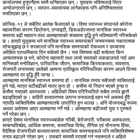
कार्यालयमा हुनुपर्नेहरू घरमै थन्किएका छन् । युवाहरू भविष्यलाई लिएर
अन्योलग्रस्त छन् । व्यापार–व्यवसायमा लागेकाहरू पनि अनिश्चिततामा
रुमलिएका छन् ।
कोभिड–१९ ले सबैतिर आतंक फैलाएको छ ।विश्व स्वास्थ्य संगठनले कोरोना
महामारीका कारण डिप्रेसन, एन्जाइटी, डिसअर्डरजस्ता मानसिक स्वास्थ्य
समस्या बढी मद्यपान तथा आत्महत्याको संख्यामा वृद्धि हुने भविष्यवाणी गरिसकेको
छ । हाम्रो मुलुकमा भने मानसिक स्वास्थ्य समस्याबारे जनमानसमा नकारात्मक
सोच/बुझाइ छ र सरकारले पनि मानसिक समस्याको रोकथाम र उपचारमा
अपेक्षित प्राथमिकता दिन सकेको छैन । यस विषयमा बढी सचेतता किन
अत्यावश्यक छ भने, कोरोना महामारी तथा लामो समयको लकडाउनले गर्दा आम
मानिसको मनोविज्ञान, पारिवारिक जीवन, सामाजिक क्रियाकलाप, व्यवसाय,
रोजगारी लगायतमा उब्जेको अत्यन्त प्रतिकूल परिस्थितिका कारण आउने दिनमा
आत्महत्या दर वृद्धि हुँदै जान्छ ।
आत्महत्या मानसिक स्वास्थ्य समस्या हो । मानसिक तनाव सबैजसो व्यक्तिलाई
हुने गर्छ, मात्रा घटीबढीको मात्र कुरा हो । कसैमा यो निदान भएको हुन्छ त
कसैमा नभएको अवस्थामा । अहिलेको विषम परिस्थितिले सबैमा तनाव ह्वात्तै
बढाइदिएको छ । बाहिरी वातावरणमा उत्पन्न तनावलाई वहन गर्न असमर्थ हुँदै
गएपछि व्यक्तिविशेष आत्महत्यातर्फ उत्प्रेरित हुन थाल्छ । अनि योजनाबद्ध रूपमा
अथवा आवेशमा आएर आत्महत्या गर्ने गर्छ । आत्महत्या बढीजसो युवा र पुरुषले
गर्ने गरेका छन् ।
हाम्रो देशमा मानसिक स्वास्थ्यबाहेक गरिबी, बेरोजगारी, परीक्षामा असफलता,
सम्बन्धविच्छेद, आर्थिक समस्या, सामाजिक विभेद, लैंगिक एवं यौनजन्य हिंसा,
वैदेशिक रोजगारीको बाध्यताजस्ता सामाजिक समस्याहरूले पनि व्यक्तिविशेषमा
तनाव बढाउने गरेका छन् । यसबारे समयमै परामर्श गर्न नसक्नाले र अहिले