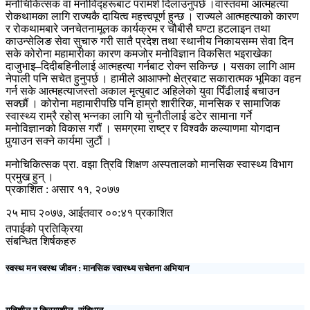
मनोचिकित्सक वा मनोविद्हरूबाट परामर्श दिलाउनुपर्छ ।वास्तवमा आत्महत्या
रोकथामका लागि राज्यकै दायित्व महत्त्वपूर्ण हुन्छ । राज्यले आत्महत्याको कारण
र रोकथामबारे जनचेतनामूलक कार्यक्रम र चौबीसै घण्टा हटलाइन तथा
काउन्सेलिङ सेवा सुचारु गरी सातै प्रदेश तथा स्थानीय निकायसम्म सेवा दिन
सके कोरोना महामारीका कारण कमजोर मनोविज्ञान विकसित भइराखेका
दाजुभाइ–दिदीबहिनीलाई आत्महत्या गर्नबाट रोक्न सकिन्छ । यसका लागि आम
नेपाली पनि सचेत हुनुपर्छ । हामीले आआफ्नो क्षेत्रबाट सकारात्मक भूमिका वहन
गर्न सके आत्महत्याजस्तो अकाल मृत्युबाट अहिलेको युवा पिँढीलाई बचाउन
सक्छौं । कोरोना महामारीपछि पनि हाम्रो शारीरिक, मानसिक र सामाजिक
स्वास्थ्य राम्रै रहोस् भन्नका लागि यो चुनौतीलाई डटेर सामाना गर्ने
मनोविज्ञानको विकास गरौं । समग्रमा राष्ट्र र विश्वकै कल्याणमा योगदान
पुर्‍याउन सक्ने कार्यमा जुटौं ।
मनोचिकित्सक प्रा. वझा त्रिवि शिक्षण अस्पतालको मानसिक स्वास्थ्य विभाग
प्रमुख हुन् ।
प्रकाशित : असार ११, २०७७
२५ माघ २०७७, आईतवार ००:४१ प्रकाशित
तपाईको प्रतिक्रिया
संबन्धित शिर्षकहरु
स्वस्थ मन स्वस्थ जीवन : मानसिक स्वास्थ्य सचेतना अभियान