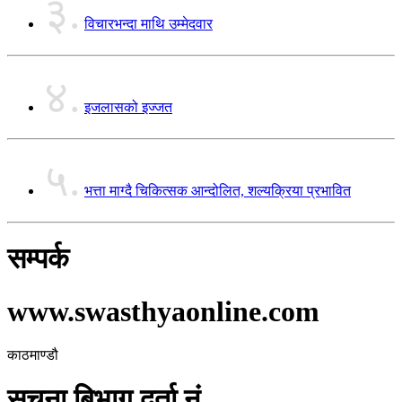
३.
विचारभन्दा माथि उम्मेदवार
४.
इजलासको इज्जत
५.
भत्ता माग्दै चिकित्सक आन्दोलित, शल्यक्रिया प्रभावित
सम्पर्क
www.swasthyaonline.com
काठमाण्डौ
सूचना बिभाग दर्ता नं.