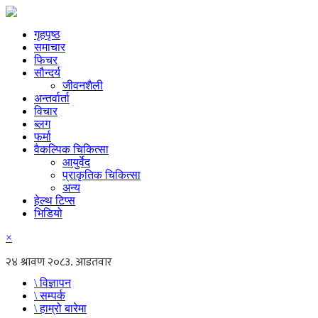
गृहपृष्ठ
समाचार
फिचर
सौन्दर्य
जीवनशैली
अन्तर्वार्ता
विचार
ब्लग
फर्मा
वैकल्पिक चिकित्सा
आयुर्वेद
प्राकृतिक चिकित्सा
अन्य
हेल्थ टिप्स
भिडियो
×
\ विज्ञापन
\ सम्पर्क
\ हाम्रो बारेमा