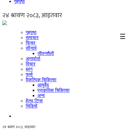
गृहपृष्ठ
गृहपृष्ठ
☰
समाचार
फिचर
सौन्दर्य
जीवनशैली
अन्तर्वार्ता
विचार
ब्लग
फर्मा
वैकल्पिक चिकित्सा
आयुर्वेद
प्राकृतिक चिकित्सा
अन्य
हेल्थ टिप्स
भिडियो