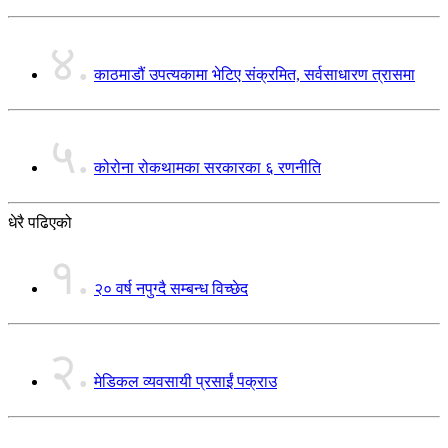
४.
काठमाडौं उपत्यकामा भेटिए संक्रमित, सर्वसाधारण त्रासमा
५.
कोरोना रोकथामका सरकारका ६ रणनीति
धेरै पढिएको
१.
२० वर्ष नपुग्दै सम्बन्ध विच्छेद
२.
मेडिकल व्यवसायी प्रसाईं पक्राउ