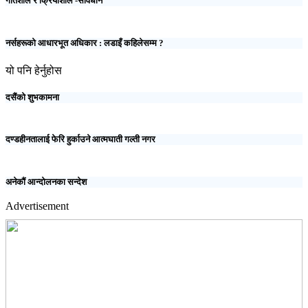
गतिशील र क्रियाशील -संविधान
नर्सहरूको आधारभूत अधिकार : लडाइँ कहिलेसम्म ?
यो पनि हेर्नुहोस
दसैंको शुभकामना
दण्डहीनतालाई फेरि हुर्काउने आत्मघाती गल्ती नगर
अनेकौं आन्दोलनका सन्देश
Advertisement