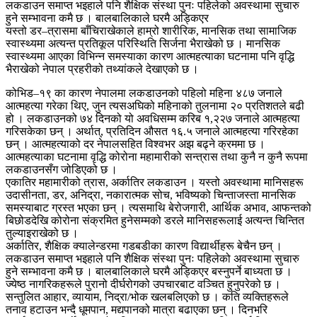
लकडाउन समाप्त भइहाले पनि शैक्षिक संस्था पुनः पहिलेको अवस्थामा सुचारु
हुने सम्भावना कमै छ । बालबालिकाले घरमै अड्किएर
यस्तो डर–त्रासमा बाँचिराखेकाले हाम्रो शारीरिक, मानसिक तथा सामाजिक
स्वास्थ्यमा अत्यन्त प्रतिकूल परिस्थिति सिर्जना भैराखेको छ । मानसिक
स्वास्थ्यमा आएका विभिन्न समस्याका कारण आत्महत्याका घटनामा पनि वृद्धि
भैराखेको नेपाल प्रहरीको तथ्यांकले देखाएको छ ।
कोभिड–१९ का कारण नेपालमा लकडाउनको पहिलो महिना ४८७ जनाले
आत्महत्या गरेका थिए, जुन त्यसअघिको महिनाको तुलनामा २० प्रतिशतले बढी
हो । लकडाउनको ७४ दिनको यो अवधिसम्म करिब १,२२७ जनाले आत्महत्या
गरिसकेका छन् । अर्थात्, प्रतिदिन औसत १६.५ जनाले आत्महत्या गरिरहेका
छन् । आत्महत्याको दर नेपालसहित विश्वभर अझ बढ्ने क्रममा छ ।
आत्महत्याका घटनामा वृद्धि कोरोना महामारीको सन्त्रास तथा कुनै न कुनै रूपमा
लकडाउनसँग जोडिएको छ ।
एकातिर महामारीको त्रास, अर्कातिर लकडाउन । यस्तो अवस्थामा मानिसहरू
उदासीनता, डर, अनिद्रा, नकारात्मक सोच, भविष्यको चिन्ताजस्ता मानसिक
समस्याबाट ग्रस्त भएका छन् । त्यसमाथि बेरोजगारी, आर्थिक अभाव, आफन्तको
बिछोडदेखि कोरोना संक्रमित हुनेसम्मको डरले मानिसहरूलाई अत्यन्त चिन्तित
तुल्याइराखेको छ ।
अर्कातिर, शैक्षिक क्यालेन्डरमा गडबडीका कारण विद्यार्थीहरू बेचैन छन् ।
लकडाउन समाप्त भइहाले पनि शैक्षिक संस्था पुनः पहिलेको अवस्थामा सुचारु
हुने सम्भावना कमै छ । बालबालिकाले घरमै अड्किएर बस्नुपर्ने बाध्यता छ ।
ज्येष्ठ नागरिकहरूले पुरानो दीर्घरोगको उपचारबाट वञ्चित हुनुपरेको छ ।
सन्तुलित आहार, व्यायाम, निद्रा/भोक खलबलिएको छ । कति व्यक्तिहरूले
तनाव हटाउन भन्दै धूमपान, मद्यपानको मात्रा बढाएका छन् । दिनभरि