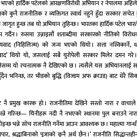
तमा भएको हार्दिक पटेलको आरक्षणविरोधी अभियान र नेपालमा अहिल
 कुनै राजनीतिक र व्यक्तिगत स्वार्थ नहुने हुँदा सरकार सचेत 
जागृत हुन्छ तब यो अभियान तुहिन्छ । भारतका हार्दिक पटेल भारतीय
म गर्दैन । रुसमा उन्नाइसौं शताब्दीमा सरकारको नीतिको विरो
यवाद (निहिलिज्म) को जन्म भएको थियो । सत्ता नस्विकार्ने, धर्म
ाद’ थियो यो, जसलाई सबै युरोपेली सरकार मिलेर दमन गरे ।
ेसम्म यो रचनात्मक नै देखिएको छ । त्यसैले यस अभियानलाई 
ुँदैन भनिन्छ, तर भीडको बुद्धि (विज्डम अफ क्राउड) बाट धेरै सिक्नु
ट नै प्रमुख कारक हो । राजनीतिमा देखिने सस्तो नारा र वाचाले 
ई भन्ने गरिन्छ— यिनीहरू नदी नै नभएको स्थानमा पुल बनाउने नारा 
 होइन्छ भन्ने सोच राजनीति गर्नेमा आउन आवश्यक छ । महात्मा गान्ध
पार, श्रद्धाबिनाको पूजाको कुनै अर्थ छैन ।’ राजनीति सिद्धान्तह