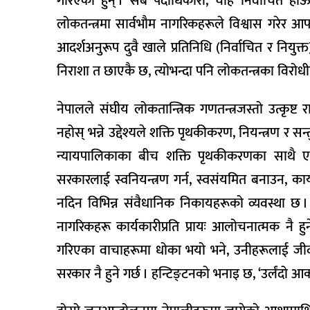
गरिएका हुन् । सबै पदाधिकारी, चाहे निर्वाचित हो
लोकतन्त्रमा सार्वभौम नागरिकहरूले विश्वास गरेर आफ्
आदर्शअनुरूप दुवै खाले प्रतिनिधि (निर्वाचित र नि
निराशा त छाएकै छ, त्योभन्दा पनि लोकतन्त्रका विरोध
नेपालले संघीय लोकतान्त्रिक गणतन्त्रजस्तो उत्कृष
नहोस् भन्ने उद्देश्यले शक्ति पृथकीकरण, नियन्त्रण र 
न्यायपालिकाका बीच शक्ति पृथकीकरणका साथै एकअर
सरकारलाई स्वनियन्त्रण गर्न, स्वसंयमित बनाउन, कार्य
नदिन विभिन्न संवैधानिक निकायहरूको व्यवस्था छ । तर
नागरिकहरू कार्यकारीप्रति प्रायः आलोचनात्मक नै हु
गरिएका वाचाहरूमा धोका भयो भने, उनीहरूलाई जीव
सरकार नै हुने गर्छ । हन्टिङ्टनको भनाइ छ, ‘उर्लंदो आकांक