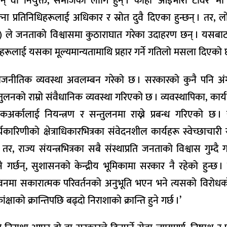
ऊन् वा नियुक्त, समाजका लागि हुन् । कोही ‘आइभोरी टावर’ मा ब
ना प्रतिनिधिहरूलाई अधिकार र स्रोत दुवै दिएका हुन्छन् । तर, लो
युक्त) ले जनताको विश्वासमा कुठाराघात गरेका उदाहरण छन् । यसब
ीहरूलाई यसका मूल्यमान्यतामाथि प्रहार गर्ने गतिलो मसला दिएको 
्ट राजनीतिक व्यवस्था अवलम्बन गरेको छ । सरकारको कुनै पनि अं
सन्तुलनको राम्रो संवैधानिक व्यवस्था गरिएको छ । व्यवस्थापिका, कार
्कालाई नियन्त्रण र सन्तुलनमा राख्ने प्रबन्ध गरिएको छ ।
कारिणीको क्षेत्राधिकारभित्रका संवेदनशील कार्यहरू स्वेच्छाचारी 
, राज्य संयन्त्रभित्रका सबै संस्थाप्रति जनताको विश्वास गुम्दै
ने गर्छन्, सुशासनको केन्द्रीय भूमिकामा सरकार नै रहेको हुन्छ 
नमा सकारात्मक परिवर्तनको अनुभूति भएन भने त्यसको विरोधक
्षाको क्रान्तिपछि बढ्दो निराशाको क्रान्ति हुने गर्छ ।’