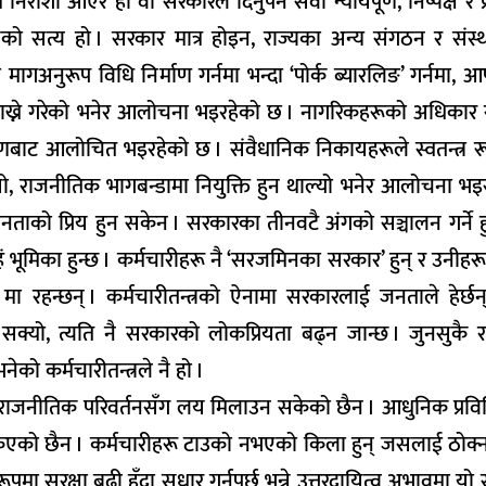
ाशा आएर हो वा सरकारले दिनुपर्ने सेवा न्यायपूर्ण, निष्पक्ष र प
गएको सत्य हो । सरकार मात्र होइन, राज्यका अन्य संगठन र संस्
अनुरूप विधि निर्माण गर्नमा भन्दा ‘पोर्क ब्यारलिङ’ गर्नमा, आफ
ख्ने गरेको भनेर आलोचना भइरहेको छ । नागरिकहरूको अधिकार रक्ष
 कोणबाट आलोचित भइरहेको छ । संवैधानिक निकायहरूले स्वतन्त्र 
यो, राजनीतिक भागबन्डामा नियुक्ति हुन थाल्यो भनेर आलोचना भइ
जनताको प्रिय हुन सकेन । सरकारका तीनवटै अंगको सञ्चालन गर्ने 
भूमिका हुन्छ । कर्मचारीहरू नै ‘सरजमिनका सरकार’ हुन् र उनीहरू
 रहन्छन् । कर्मचारीतन्त्रको ऐनामा सरकारलाई जनताले हेर्छन् 
हुन सक्यो, त्यति नै सरकारको लोकप्रियता बढ्न जान्छ । जुनसुकै
ेको कर्मचारीतन्त्रले नै हो ।
्त्रले राजनीतिक परिवर्तनसँग लय मिलाउन सकेको छैन । आधुनिक प्रविधि
न सकिएको छैन । कर्मचारीहरू टाउको नभएको किला हुन् जसलाई ठोक्
पमा सुरक्षा बढी हुँदा सुधार गर्नुपर्छ भन्ने उत्तरदायित्व अभावमा यो 