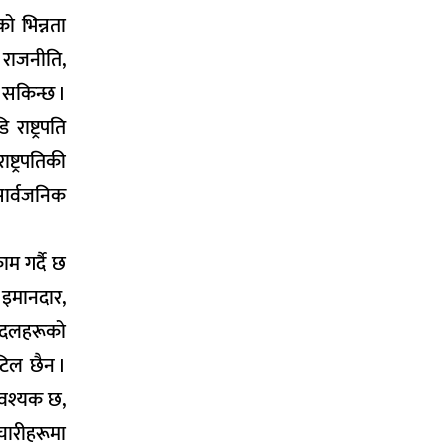
ो भिन्नता
 राजनीति,
सकिन्छ ।
ाष्ट्रपति
्ट्रपतिकी
सार्वजनिक
ाम गर्दै छ
, इमानदार,
क दलहरूको
टिल छैन ।
आवश्यक छ,
चारीहरूमा