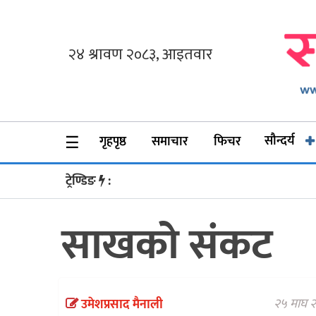
गृहपृष्ठ
समाचार
फिचर
☰
सौन्दर्य
गृहपृष्ठ
समाचार
फिचर
सौन्दर्य
ट्रेण्डिङ
:
अन्तर्वार्ता
साखको संकट
विचार
ब्लग
फर्मा
२५ माघ २
उमेशप्रसाद मैनाली