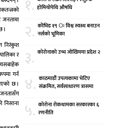
१.
स्दैनन् ।
होमियोपेथि औषधि
कतन्त्रको
ाट जनतामा
२.
कोेभिड १९ ः विश्व स्वस्थ बनाउन
छ ।
नर्सको भूमिका
ग निरंकुश
३.
कोरोनाको उच्च जोखिममा प्रदेश २
्यपालिका र
 यसबाहेक
रूपमा गर्न
४.
काठमाडौं उपत्यकामा भेटिए
 गएको छ ।
संक्रमित, सर्वसाधारण त्रासमा
। जनतासँग
ो निसाना
५.
कोरोना रोकथामका सरकारका ६
रणनीति