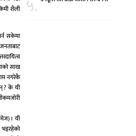
५.
किमी शैली
र्न सकेमा
। जनताबाट
तरदायित्व
स्थाको साख
ाम नगरेकै
् ? के यी
कमीकमजोरी
इमेज) । यी
ा भइरहेको