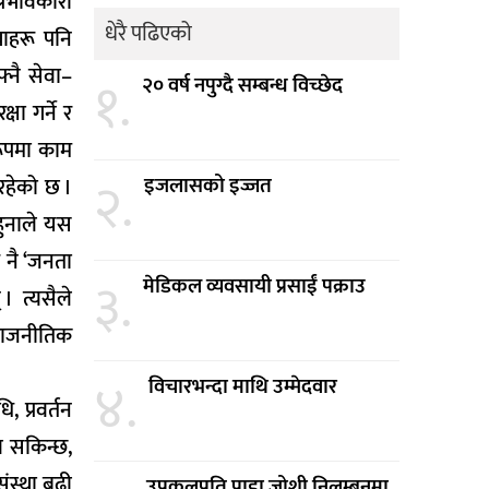
्रभावकारी
धेरै पढिएको
थाहरू पनि
्नै सेवा–
१.
२० वर्ष नपुग्दै सम्बन्ध विच्छेद
ा गर्ने र
रूपमा काम
२.
इजलासको इज्जत
रहेको छ ।
हुनाले यस
 नै ‘जनता
३.
मेडिकल व्यवसायी प्रसाईं पक्राउ
। त्यसैले
 राजनीतिक
४.
विचारभन्दा माथि उम्मेदवार
, प्रवर्तन
न सकिन्छ,
संस्था बढी
उपकूलपति प्राडा जोशी निलम्बनमा