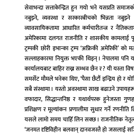
सेवाभन्दा सत्ताकेन्द्रित हुन गयो भने यसप्रति समा
नबुझ्ने, व्यवस्था र सरकारबीचको भिन्नता नबुझ्
व्यावसायिकतामा आधारित कर्मचारीतन्त्र र नैतिक
अमेरिकामा दलगत राजनीति र शासकीय कामलाई पृथक् र
ट्रम्पकी छोरी इभान्का ट्रम्प ‘अफ्रिकी अमेरिकी’ को
सल्लाहकारमा नियुक्त भएकी थिइन् । नेपालमा पनि य
कार्यालयबाट बाहिर राख्न सम्भव छैन र ? यी यस्ता विषय 
समर्सेट मौमले भनेका थिए, ‘पैसा छैटौं इन्द्रिय हो र योब
सबै संस्थामा । यस्तो अवस्थामा साख बढाउने उपायहरूको च
वफादार, सिद्धान्तनिष्ठ र यथार्थपरक हुनेजस्ता 
प्रशिक्षण र मूल्यांकन प्रणालीमा सुधार गर्ने रणनी
यसले लामो समय चाहिँ लिन सक्छ । राजनीतिक नेतृत्व
‘जनमत दृष्टिविहीन बलवान् दानवजस्तै हो जसलाई स