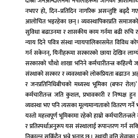
दोस्रो जनआन्दोलनमा नेपालीहरूमा जागेको आशामाथि निर
नभएर हो, दिन–प्रतिदिन नागरिक असन्तुष्टि बढ्दै 
आलोचित भइरहेका छन् । व्यवस्थापिकाप्रति समाजको माग
सुविधा बढाउनमा र शासकीय काम गर्नमा बढी रुचि रा
न्याय दिने पवित्र संस्था न्यायपालिकासमेत विविध
गर्न सकेनन्, यिनीहरूमा सरकारको छाया देखिन लाग्
सरकारको चौथो शाखा भनिने कर्मचारीतन्त्र कहिल्यै 
संस्थाको सरकार र व्यवस्थाको लोकप्रियता बढाउन अहं 
र जनप्रतिनिधिबीचको मध्यस्थ भूमिका (बफर रोल)’ मा
कर्मचारीतन्त्र जति कुशल, प्रभावकारी र निष्पक्ष 
व्यवस्था भए पनि त्यसका मूल्यमान्यताको वितरण गर्ने भन
यस्तो महत्त्वपूर्ण भूमिकामा रहेको हाम्रो कर्मचारीतन
र प्रतिस्पर्धाअनुरूप यस संस्थालाई रूपान्तरण गर्
निकाल्न सकिँदैन भन्ने भनाइ छ । स्थायी वृत्ति सेवाका रू