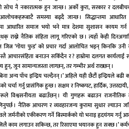
जको सोच नै नकारात्मक हुन जान्छ । अर्को कुरा, सरकार र दलबीचक
ने आलोचकहरूबाटै समस्या बढ्दै जान्छ । सिद्धान्तमा आधारित
तामा आधारित समाज भयो भने मात्र देशमा सुशासन कायम गर्न 
ाख्ने नैतिक संहिता लागू गरिएको छ । त्यहाँ केही दिनअगाडि र
 मत जित्न ‘गोया फुड’ को प्रचार गर्दा आलोचित भइन् किनकि उनी राष
स्तै आचारसंहिता बनाउन सकिँदैन र ? हाम्रोमा दलगत कार्यलाई 
हुन्, जुन सामान्यजस्ता लाग्छन्, तर गम्भीर अर्थ राख्छन् ।
िना अन्य पाँच इन्द्रिय चल्दैनन् ।’ अहिले यही छैटौं इन्द्रियले बढी क
र्चा गर्नु प्रासंगिक हुन्छ । सक्षम र निष्कपट, हार्दिक, उत्तरदायी
गुणहरूले विश्वसनीयता बढाउँछन् । यी गुणहरू बढाउन राजनीति
ति लिनुपर्छ । नैतिक आचरण र व्यवहारजन्य कुरामा सुधार ल्याउन ज
ले जर्मनीको एकीकरण गर्ने बिस्मार्कको यो भनाइ हृदयंगम गर्नु 
जिलै काम लगाउन सकिन्छ, तर रिसाएमा भयानक हुन सक्छ ।’ कर्म