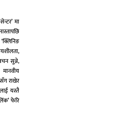
ेन्टर’ मा
नास्तापछि
 ‘क्लिनिङ
िनयशीलता,
चन सुन्ने,
 र मानवीय
ूसँग राखेर
ीलाई यस्तै
िंक’ फेरि