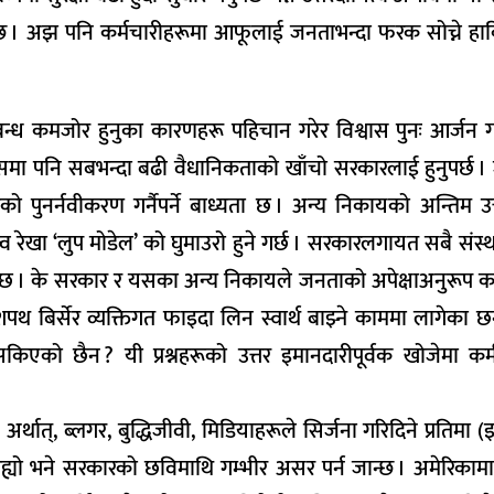
िन्छ । अझ पनि कर्मचारीहरूमा आफूलाई जनताभन्दा फरक सोच्ने हा
्ध कमजोर हुनुका कारणहरू पहिचान गरेर विश्वास पुनः आर्जन ग
् । यसमा पनि सबभन्दा बढी वैधानिकताको खाँचो सरकारलाई हुनुपर्छ 
पुनर्नवीकरण गर्नैपर्ने बाध्यता छ । अन्य निकायको अन्तिम उत्
ित्व रेखा ‘लुप मोडेल’ को घुमाउरो हुने गर्छ । सरकारलगायत सबै सं
ो छ । के सरकार र यसका अन्य निकायले जनताको अपेक्षाअनुरूप क
थ बिर्सेर व्यक्तिगत फाइदा लिन स्वार्थ बाझ्ने काममा लागेका छन
िएको छैन ? यी प्रश्नहरूको उत्तर इमानदारीपूर्वक खोजेमा 
अर्थात्, ब्लगर, बुद्धिजीवी, मिडियाहरूले सिर्जना गरिदिने प्रतिमा (
रह्यो भने सरकारको छविमाथि गम्भीर असर पर्न जान्छ । अमेरिकाम