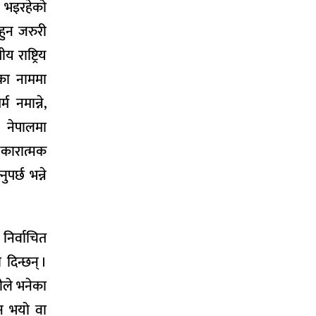
े भइरहेको
हुन जरुरी
 राष्ट्रिय
धका नाममा
 नमान्ने,
 नेपालमा
सकारात्मक
पर्छ भन्ने
निर्वाचित
दिन्छन् ।
ीले भनेका
ीन भयो वा