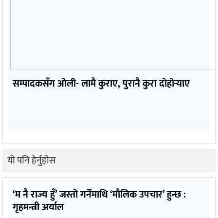
सम्पादकसँग ओली- लामै कुराए, पुरानै कुरा दोहोर्‍याए
यो पनि हेर्नुहोस
‘म नै राज्य हुँ’ जस्तो गर्नेमाथि ‘मौलिक उपचार’ हुन्छ :
गृहमन्त्री अर्याल