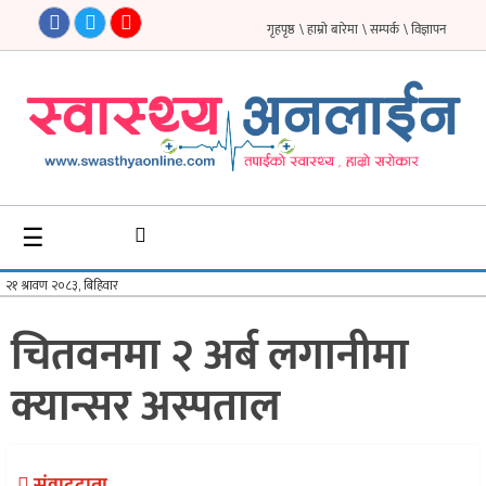
गृहपृष्ठ
\ हाम्रो बारेमा
\ सम्पर्क
\ विज्ञापन
गृहपृष्ठ
समाचार
फिचर
☰
सौन्दर्य
अन्तर्वार्ता
चितवनमा २ अर्ब लगानीमा
विचार
क्यान्सर अस्पताल
ब्लग
फर्मा