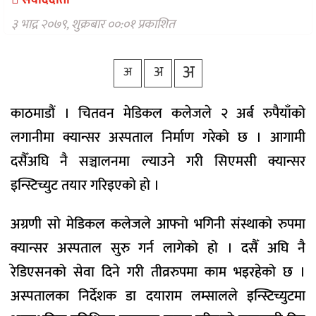
संवाददाता
वैकल्पिक
चिकित्सा
३ भाद्र २०७९, शुक्रबार ००:०१ प्रकाशित
हेल्थ
अ
अ
टिप्स
अ
भिडियो
काठमाडौं । चितवन मेडिकल कलेजले २ अर्ब रुपैयाँको
लगानीमा क्यान्सर अस्पताल निर्माण गरेको छ । आगामी
दसैँअघि नै सञ्चालनमा ल्याउने गरी सिएमसी क्यान्सर
इन्स्टिच्युट तयार गरिइएको हो ।
अग्रणी सो मेडिकल कलेजले आफ्नो भगिनी संस्थाको रुपमा
क्यान्सर अस्पताल सुरु गर्न लागेको हो । दसैँ अघि नै
रेडिएसनको सेवा दिने गरी तीव्ररुपमा काम भइरहेको छ ।
अस्पतालका निर्देशक डा दयाराम लम्सालले इन्स्टिच्युटमा