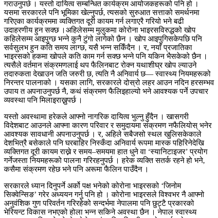
गराउनुपर्छ । यस्तो दायित्व सम्बन्धित कार्यक्रम आयोजकहरूको पनि हो ।
यसमा सरकारले पनि भूमिका खेल्नुपर्छ, त्यसको सुरुआत सत्ताको समर्थनमा
गरिएका कार्यक्रममा व्यक्तिगत दूरी कायम गर्न लगाएरै गरियो भने बढी
उदाहरणीय हुन सक्छ ।अहिलेसम्म मुलुकमा कोरोना भाइरसविरुद्धको खोप
कहिलेसम्म आइपुग्छ भन्ने कुनै टुंगो लागेको छैन । खोप आइपुगिसकेपछि पनि
सर्वसुलभ हुन कति समय लाग्छ, यसै भन्न सकिँदैन । र, नयाँ प्रजातिका
भाइरसको हकमा खोपले कति काम गर्न सक्छ भन्ने पनि यकिन भैसकेको छैन ।
त्यसैले वर्तमान संक्रमणलाई थप फैलिनबाट रोक्न यथाशीघ्र खोप ल्याउने
तदारुकता देखाउन जति जरुरी छ, त्यति नै अनिवार्य छ— स्वास्थ्य नियमहरूको
निरन्तर पालनाको । यसका लागि, सरकारले दोस्रो लहर आउन नदिन हरसम्भव
उपाय त अपनाउनुपर्छ नै, कथं संक्रमण फैलिइहाल्यो भने आवश्यक पर्ने उपचार
व्यवस्था पनि मिलाइराख्नुपर्छ ।
यस्तो अवस्थामा हरेकले आफ्नो नागरिक दायित्व भुल्नु हुँदैन । खासगरी
विदेशबाट आउनले आफ्ना कारण परिवार र समुदायमा संक्रमण नफैलियोस् भनेर
आवश्यक सावधानी अपनाउनुपर्छ । र, अहिले सबैजसो स्थल खुलिसकेकाले
देशभित्रै बसेकाले पनि घरबाहिर निस्कँदा अनिवार्य रूपमा मास्क पहिरिनेदेखि
व्यक्तिगत दूरी कायम राख्ने र समय–समयमा हात धुने वा ‘स्यानिटाइजर’ प्रयोग
गर्नेजस्ता नियमहरूको पालना गरिरहनुपर्छ । हरेक व्यक्ति सतर्क रहने हो भने,
कसैमा संक्रमण रहेछ भने पनि अरूमा फैलिन पाउँदैन ।
सरकारले ध्यान दिनुपर्ने अर्को पक्ष भनेको कोरोना भाइरसको ‘जिनोम
सिक्वेन्सिङ’ गरेर अध्ययन गर्नु पनि हो । कोरोना भाइरसले विश्वभर नै आफ्नो
अनुवंशिक गुण परिवर्तन गरिरहेको सन्दर्भमा नेपालमा पनि छुट्टै प्रकारको
भेरियन्ट विकास नभएको होला भन्न सकिने अवस्था छैन । नेपाल स्वास्थ्य