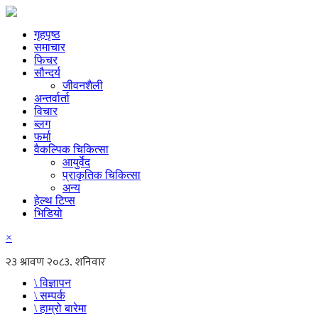
गृहपृष्ठ
समाचार
फिचर
सौन्दर्य
जीवनशैली
अन्तर्वार्ता
विचार
ब्लग
फर्मा
वैकल्पिक चिकित्सा
आयुर्वेद
प्राकृतिक चिकित्सा
अन्य
हेल्थ टिप्स
भिडियो
×
\ विज्ञापन
\ सम्पर्क
\ हाम्रो बारेमा