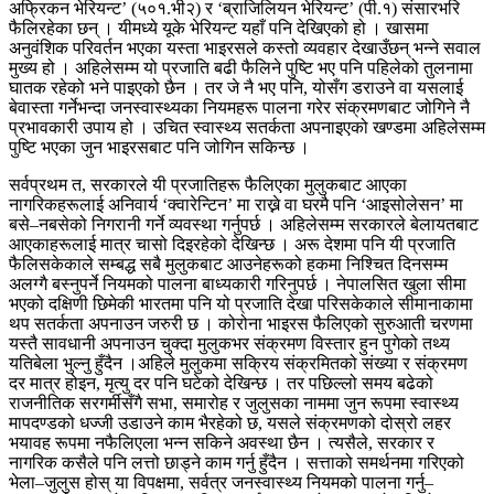
अफ्रिकन भेरियन्ट’ (५०१.भी२) र ‘ब्राजिलियन भेरियन्ट’ (पी.१) संसारभरि
फैलिरहेका छन् । यीमध्ये यूके भेरियन्ट यहाँ पनि देखिएको हो । खासमा
अनुवंशिक परिवर्तन भएका यस्ता भाइरसले कस्तो व्यवहार देखाउँछन् भन्ने सवाल
मुख्य हो । अहिलेसम्म यो प्रजाति बढी फैलिने पुष्टि भए पनि पहिलेको तुलनामा
घातक रहेको भने पाइएको छैन । तर जे नै भए पनि, योसँग डराउने वा यसलाई
बेवास्ता गर्नेभन्दा जनस्वास्थ्यका नियमहरू पालना गरेर संक्रमणबाट जोगिने नै
प्रभावकारी उपाय हो । उचित स्वास्थ्य सतर्कता अपनाइएको खण्डमा अहिलेसम्म
पुष्टि भएका जुन भाइरसबाट पनि जोगिन सकिन्छ ।
सर्वप्रथम त, सरकारले यी प्रजातिहरू फैलिएका मुलुकबाट आएका
नागरिकहरूलाई अनिवार्य ‘क्वारेन्टिन’ मा राख्ने वा घरमै पनि ‘आइसोलेसन’ मा
बसे–नबसेको निगरानी गर्ने व्यवस्था गर्नुपर्छ । अहिलेसम्म सरकारले बेलायतबाट
आएकाहरूलाई मात्र चासो दिइरहेको देखिन्छ । अरू देशमा पनि यी प्रजाति
फैलिसकेकाले सम्बद्ध सबै मुलुकबाट आउनेहरूको हकमा निश्चित दिनसम्म
अलग्गै बस्नुपर्ने नियमको पालना बाध्यकारी गरिनुपर्छ । नेपालसित खुला सीमा
भएको दक्षिणी छिमेकी भारतमा पनि यो प्रजाति देखा परिसकेकाले सीमानाकामा
थप सतर्कता अपनाउन जरुरी छ । कोरोना भाइरस फैलिएको सुरुआती चरणमा
यस्तै सावधानी अपनाउन चुक्दा मुलुकभर संक्रमण विस्तार हुन पुगेको तथ्य
यतिबेला भुल्नु हुँदैन ।अहिले मुलुकमा सक्रिय संक्रमितको संख्या र संक्रमण
दर मात्र होइन, मृत्यु दर पनि घटेको देखिन्छ । तर पछिल्लो समय बढेको
राजनीतिक सरगर्मीसँगै सभा, समारोह र जुलुसका नाममा जुन रूपमा स्वास्थ्य
मापदण्डको धज्जी उडाउने काम भैरहेको छ, यसले संक्रमणको दोस्रो लहर
भयावह रूपमा नफैलिएला भन्न सकिने अवस्था छैन । त्यसैले, सरकार र
नागरिक कसैले पनि लत्तो छाड्ने काम गर्नु हुँदैन । सत्ताको समर्थनमा गरिएको
भेला–जुलुस होस् या विपक्षमा, सर्वत्र जनस्वास्थ्य नियमको पालना गर्नु–