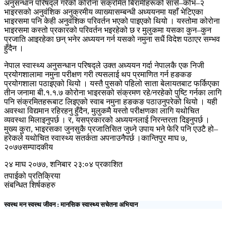
अनुसन्धान परिषद्ले गरेको कोरोना संक्रमित बिरामीहरूको सार्स–कोभ–२
भाइरसको अनुवंशिक अनुक्रमीय व्याख्यासम्बन्धी अध्ययनमा यहाँ भेटिएका
भाइरसमा पनि केही अनुवंशिक परिवर्तन भएको पाइएको थियो । यस्तोमा कोरोना
भाइरसमा कस्तो प्रकारको परिवर्तन भइरहेको छ र मुलुकमा यसका कुन–कुन
प्रजाति आइरहेका छन् भनेर अध्ययन गर्न यसको नमुना सधैं विदेश पठाएर सम्भव
हुँदैन ।
नेपाल स्वास्थ्य अनुसन्धान परिषद्ले उक्त अध्ययन गर्दा नेपालकै एक निजी
प्रयोगशालामा नमुना परीक्षण गरी त्यसलाई थप प्रमाणित गर्न हङकङ
प्रयोगशाला पठाइएको थियो । यस्तै पुसको पहिलो साता बेलायतबाट फर्किएका
तीन जनामा बी.१.१.७ कोरोना भाइरसको संक्रमण रहे/नरहेको पुष्टि गर्नका लागि
पनि संक्रमितहरूबाट लिइएको स्वाब नमुना हङकङ पठाउनुपरेको थियो । यही
अवस्था विद्यमान रहिरहनु हुँदैन, मुलुकमै यस्तो परीक्षणका लागि यथोचित
व्यवस्था मिलाइनुपर्छ । र, यसप्रकारको अध्ययनलाई निरन्तरता दिइनुपर्छ ।
मुख्य कुरा, भाइरसका जुनसुकै प्रजातिसित जुध्ने उपाय भने फेरि पनि एउटै हो–
हरेकले यथोचित स्वास्थ्य सतर्कता अपनाउनैपर्छ ।कान्तिपुर माघ ७,
२०७७सम्पादकीय
२४ माघ २०७७, शनिबार २३:०४ प्रकाशित
तपाईको प्रतिक्रिया
संबन्धित शिर्षकहरु
स्वस्थ मन स्वस्थ जीवन : मानसिक स्वास्थ्य सचेतना अभियान