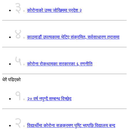
३.
कोरोनाको उच्च जोखिममा प्रदेश २
४.
काठमाडौं उपत्यकामा भेटिए संक्रमित, सर्वसाधारण त्रासमा
५.
कोरोना रोकथामका सरकारका ६ रणनीति
धेरै पढिएको
१.
२० वर्ष नपुग्दै सम्बन्ध विच्छेद
२.
विद्यार्थीमा कोरोना सङ्क्रमण पुष्टि भएपछि विद्यालय बन्द