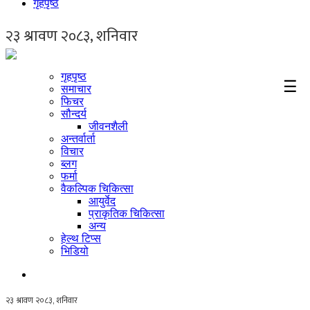
गृहपृष्ठ
गृहपृष्ठ
☰
समाचार
फिचर
सौन्दर्य
जीवनशैली
अन्तर्वार्ता
विचार
ब्लग
फर्मा
वैकल्पिक चिकित्सा
आयुर्वेद
प्राकृतिक चिकित्सा
अन्य
हेल्थ टिप्स
भिडियो