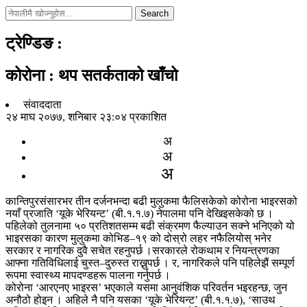
Search
ट्रेण्डिङ
:
कोरोना : थप सतर्कताको खाँचो
संवाददाता
२४ माघ २०७७, शनिबार २३:०४ प्रकाशित
अ
अ
अ
कान्तिपुरसंसारभर तीन दर्जनभन्दा बढी मुलुकमा फैलिसकेको कोरोना भाइरसको
नयाँ प्रजाति ‘यूके भेरियन्ट’ (बी.१.१.७) नेपालमा पनि देखिइसकेको छ ।
पहिलेको तुलनामा ५० प्रतिशतसम्म बढी संक्रमण फैल्याउन सक्ने भनिएको यो
भाइरसका कारण मुलुकमा कोभिड–१९ को दोस्रो लहर नफैलियोस् भनेर
सरकार र नागरिक दुवै सचेत रहनुपर्छ ।सरकारले रोकथाम र नियन्त्रणका
आफ्ना गतिविधिलाई चुस्त–दुरुस्त राख्नुपर्छ । र, नागरिकले पनि पहिलेझैं सम्पूर्ण
रूपमा स्वास्थ्य मापदण्डहरू पालना गर्नुपर्छ ।
कोरोना ‘आरएनए भाइरस’ भएकाले यसमा आनुवंशिक परिवर्तन भइरहन्छ, जुन
अनौठो होइन । अहिले नै पनि यसका ‘यूके भेरियन्ट’ (बी.१.१.७), ‘साउथ