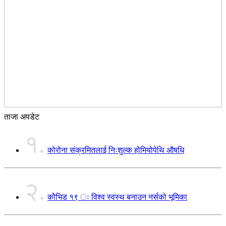
ताजा अपडेट
१.
कोरोना संक्रमितलाई निःशुल्क होमियोपेथि औषधि
२.
कोेभिड १९ ः विश्व स्वस्थ बनाउन नर्सको भूमिका