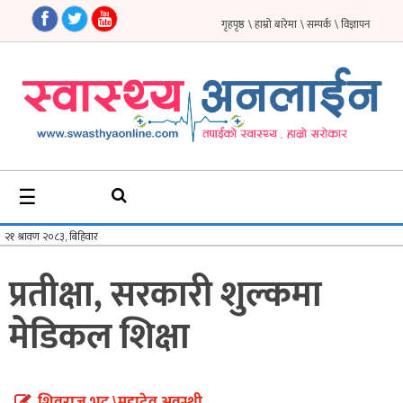
गृहपृष्ठ
\ हाम्रो बारेमा
\ सम्पर्क
\ विज्ञापन
गृहपृष्ठ
समाचार
फिचर
☰
सौन्दर्य
अन्तर्वार्ता
प्रतीक्षा, सरकारी शुल्कमा
विचार
मेडिकल शिक्षा
ब्लग
फर्मा