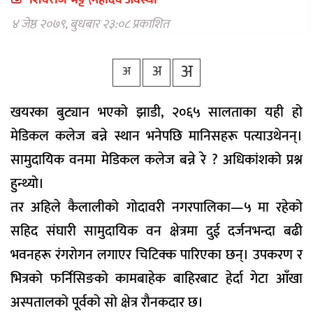
शिवराज भट्ट \महादेव अवस्थी
वैकल्पिक
चिकित्सा
४ जेष्ठ २०७९, बुधबार २३:०८ प्रकाशित
हेल्थ
अ
अ
टिप्स
अ
भिडियो
खयरका बुट्यान भएको झाडी, २०६५ सालताका यही हो
मेडिकल कलेज बन्ने स्थान भनेपछि मानिसहरू पत्याउथेनन्।
सामुदायिक वनमा मेडिकल कलेज बन्ने रे ? अधिकांशको प्रश्न
हुन्थ्यो।
तर अहिले कैलालीको गोदावरी नगरपालिका—५ मा रहेको
सहिद संघारी सामुदायिक वन क्षेत्रमा दुई दर्जनभन्दा बढी
भवनहरू रंगरोगन लगाएर चिटिक्क पारिएका छन्। उपकरण र
भित्रको फर्निसिङको कामबाहेक बाहिरबाट हेर्दा गेटा आँखा
अस्पतालको पूर्वको सो क्षेत्र रौनकदार छ।