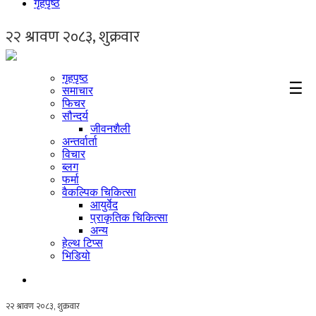
गृहपृष्ठ
गृहपृष्ठ
☰
समाचार
फिचर
सौन्दर्य
जीवनशैली
अन्तर्वार्ता
विचार
ब्लग
फर्मा
वैकल्पिक चिकित्सा
आयुर्वेद
प्राकृतिक चिकित्सा
अन्य
हेल्थ टिप्स
भिडियो