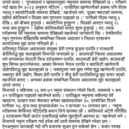
उनले बताए । ‘दुग्धपदार्थ र खाद्यवस्तुका नमुनामा समस्या देखिएको छ । परीक्षण
गर्दा खाद्य ऐन २०२३ अनुसार भेटिएन । प्रशोधित खानेपानीको हकमा पनि पीएच
भ्यालु र ब्याक्टेरियाकै समस्या देखियो,’ महर्जनले भने, ‘दुधमा फ्याटको समस्या,
दहीमा कोलिफर्म र घिउमा कम गुणस्तर पाइएको छ ।’ पानीको पीएच भ्यालु ६
देखि ८ को बीचमा हुनुपर्छ । ब्याक्टेरिया हुनुहुन्न । घिउको आरएन भ्यालु २८
भन्दा कम हुनुहुन्न । दहीमा कोलिफर्मको मात्रा शून्य हुनुपर्छ । तर, ल्याब
परीक्षणमा धेरै नमुनामा समस्या देखिएको महर्जनले जानकारी दिए । ऐनविपरीत
न्यून गुणस्तर देखिएपछि सम्बन्धित जिल्ला अदालत र जिल्ला प्रशासन
कार्यालयमा मुद्दा दायर गरिएको हो ।
ललितपुर जिल्ला अदालतमा संयुक्त डेरी एन्ण्ड फुड्स प्रालि र राजधानी
डेरीविरुद्ध मुद्दा चलाइएको विभागले जनाएको छ । काठमाडौं जिल्ला अदालतमा
भने सगरमाथा पोल्ट्री फिड प्रोडक्सन प्रालि, काठमाडौं डेरी उद्योग, काठमाडौं
शुभ सिंगल इन्टरनेसनल, आक्वा मिनरल नेपाल प्रालि र क्वालिटी खानेपानी
उद्योगविरुद्ध मुद्दा चलाइएको छ । भक्तपुरमा जय छुमा गणेश शुद्ध खानेपानी प्रालि,
भक्तपुर डेरी उद्योग, शिवम् डेरी प्रालि र सैंजु डेरी प्रालिविरुद्ध मुद्दा दायर भएको
महर्जनले बताए । अन्यका हकमा सम्बन्धित जिल्ला अदालतमा मुद्दा चलाइएको
उनले जनाए ।
विभागले ९ महिनामा २६ सय ७१ नमुना संकलन गरेको थियो, जसमध्ये १ सय
४१ प्रतिकूल पाइएको महर्जनले बताए । प्रतिकूल नमुनामा सबैभन्दा धेरै
खाद्यान्न, दलहन तथा सेवाबाट बनेका खाद्यपदार्थका ३०, प्रशोधित पिउने
पानीका १७, दुग्ध तथा दुग्धपदार्थका १० र दानाका १० लगायत छन् । ‘नमुना
परीक्षणमा कैफियत भेटिएपछि बयान लिने क्रममा छौं । कतिपयले अटेरी गरिदिँदा
३ पटकसम्म चिठी काटेर प्रहरीलाई समेत गुहार्नुपर्ने अवस्था छ,’ महर्जनले भने ।
विभागले नमुना परीक्षण गर्दा हरेक वर्ष उस्तै समस्या देखिने गरेका छन् ।
ऐनअनुसार कारबाही गर्दा पनि बजारमा सुधार हुन सकेको छैन । बजार स्वच्छ