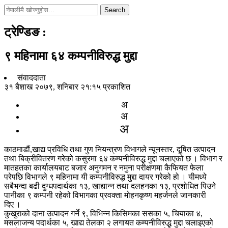
Search
ट्रेण्डिङ
:
९ महिनामा ६४ कम्पनीविरुद्ध मुद्दा
संवाददाता
३१ बैशाख २०७९, शनिबार २१:१५ प्रकाशित
अ
अ
अ
काठमाडौं,खाद्य प्रविधि तथा गुण नियन्त्रण विभागले न्यूनस्तर, दूषित उत्पादन
तथा बिक्रीवितरण गरेको कसुरमा ६४ कम्पनीविरुद्ध मुद्दा चलाएको छ । विभाग र
मातहतका कार्यालयबाट बजार अनुगमन र नमुना परीक्षणमा कैफियत फेला
परेपछि विभागले ९ महिनामा यी कम्पनीविरुद्ध मुद्दा दायर गरेको हो । यीमध्ये
सबैभन्दा बढी दुग्धपदार्थका १३, खाद्यान्न तथा दलहनका १३, प्रशोधित पिउने
पानीका ९ कम्पनी रहेको विभागका प्रवक्ता मोहनकृष्ण महर्जनले जानकारी
दिए ।
कुखुराको दाना उत्पादन गर्ने ९, विभिन्न किसिमका ससका ५, चियाका ४,
मसलाजन्य पदार्थका ५, खाद्य तेलका २ लगायत कम्पनीविरुद्ध मुद्दा चलाइएको