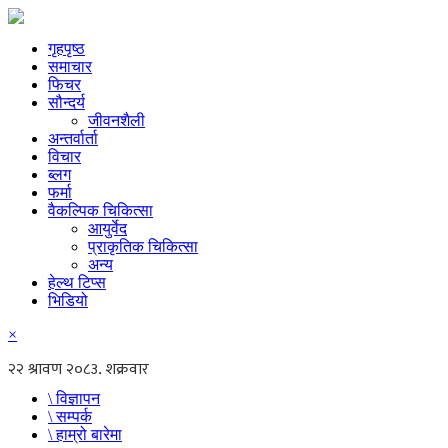
गृहपृष्ठ
समाचार
फिचर
सौन्दर्य
जीवनशैली
अन्तर्वार्ता
विचार
ब्लग
फर्मा
वैकल्पिक चिकित्सा
आयुर्वेद
प्राकृतिक चिकित्सा
अन्य
हेल्थ टिप्स
भिडियो
×
\ विज्ञापन
\ सम्पर्क
\ हाम्रो बारेमा