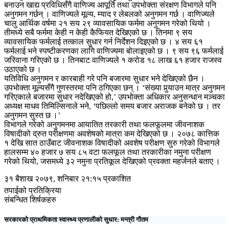
बनाउन खाद्य प्रविधिसँगै वाणिज्य आपूर्ति तथा उपभोक्ता संरक्षण विभागले पनि
अनुगमन गर्छन् । वाणिज्यले मूल्य, म्याद र लेबलको अनुगमन गर्छ । वाणिज्यले
चालु आर्थिक वर्षमा २१ सय २९ व्यावसायिक फर्ममा अनुगमन गरेको थियो ।
तीमध्ये सबै फर्ममा केही न केही कैफियत देखिएको छ । तिनमा ९ सय
व्यावसायिक फर्मलाई तत्काल सुधार गर्न निर्देशन दिइएको छ । ४ सय ६१
फर्मलाई भने स्पष्टीकरणका लागि वाणिज्यमा बोलाइएको छ । ९ सय ९६ फर्मलाई
जरिवाना गरिएको छ । तिनबाट वाणिज्यले १ करोड १८ लाख ६१ हजार राजस्व
उठाएको छ ।
यतिविधि अनुगमन र कारबाही गरे पनि बजारमा सुधार भने देखिएको छैन ।
उपभोक्ता मूल्यसँगै गुणस्तरमा पनि ठगिएका छन् । ‘संख्या पुर्‍याउन मात्र अनुगमन
गरिएकाले बजारमा सुधार नदेखिएको हो,’ उपभोक्ता अधिकार अनुसन्धान मञ्चका
अध्यक्ष माधव तिमिल्सिनाले भने, ‘पछिल्लो समय बजार अराजक बनेको छ । तर
अनुगमन सुस्त छ ।’
विभागले गरेको अनुगमनमा आयातित तरकारी तथा फलफूलमा जीवनाशक
विषादीको द्रुत परीक्षणमा अवशेषको मात्रा कम देखिएको छ । २०७८ कात्तिक
१ देखि सात ठाउँबाट जीवनाशक विषादीको अवशेष परीक्षण सुरु गरेको विभागले
हालसम्म ४० हजार ७ सय ८५ वटा फलफूल तथा तरकारीका नमुना परीक्षण
गरेको थियो, जसमध्ये ३२ नमुना प्रतिकूल देखिएको प्रवक्ता महर्जनले बताए ।
३१ बैशाख २०७९, शनिबार २१:१५ प्रकाशित
तपाईको प्रतिक्रिया
संबन्धित शिर्षकहरु
सरकारको प्राथमिकता स्वास्थ्य प्रणालीको सुधार: मन्त्री गौतम