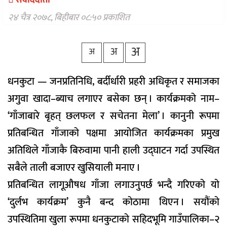
संवाददाता
वैकल्पिक
चिकित्सा
२४ चैत्र २०७८, बिहीबार ०८:५० प्रकाशित
हेल्थ
अ
अ
टिप्स
अ
भिडियो
धनकुटा — जनप्रतिनिधि, बर्दीर्धारी प्रहरी अधिकृत र समाजका
अगुवा खादा–ब्याच लगाएर बसेका छन् । कार्यक्रमको नाम–
‘गाँजाबारे बृहत् छलफल र सचेतना मेला’ । कानुनी रूपमा
प्रतिबन्धित गाँजाको पक्षमा आयोजित कार्यक्रमका प्रमुख
अतिथिले गाँजाकै बिरुवामा पानी हाली उद्घाटन गर्दा उपस्थित
सबैले ताली बजाएर खुसियाली मनाए ।
प्रतिबन्धित लागूऔषध गाँजा लगाउनुपर्छ भन्दै गरिएको यो
‘दुर्लभ कार्यक्रम’ कुनै बन्द कोठामा थिएन । सयौंको
उपस्थितिमा खुला रूपमा धनकुटाको सहिदभूमि गाउँपालिका–२