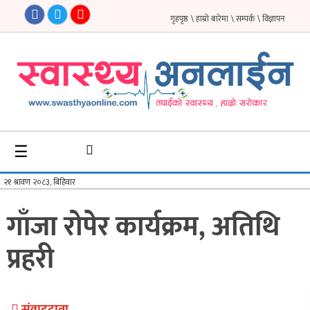
गृहपृष्ठ
\ हाम्रो बारेमा
\ सम्पर्क
\ विज्ञापन
गृहपृष्ठ
समाचार
फिचर
☰
सौन्दर्य
अन्तर्वार्ता
गाँजा रोपेर कार्यक्रम, अतिथि
विचार
प्रहरी
ब्लग
फर्मा