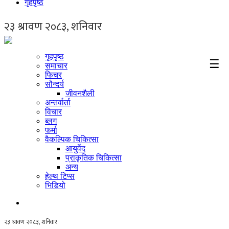
गृहपृष्ठ
गृहपृष्ठ
☰
समाचार
फिचर
सौन्दर्य
जीवनशैली
अन्तर्वार्ता
विचार
ब्लग
फर्मा
वैकल्पिक चिकित्सा
आयुर्वेद
प्राकृतिक चिकित्सा
अन्य
हेल्थ टिप्स
भिडियो