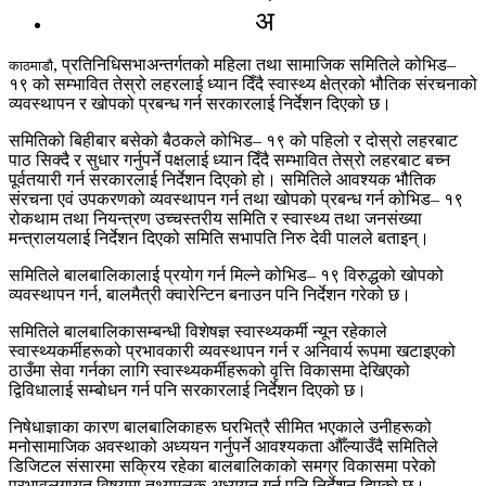
अ
, प्रतिनिधिसभाअन्तर्गतको महिला तथा सामाजिक समितिले कोभिड–
काठमाडौ
१९ को सम्भावित तेस्रो लहरलाई ध्यान दिँदै स्वास्थ्य क्षेत्रको भौतिक संरचनाको
व्यवस्थापन र खोपको प्रबन्ध गर्न सरकारलाई निर्देशन दिएको छ।
समितिको बिहीबार बसेको बैठकले कोभिड– १९ को पहिलो र दोस्रो लहरबाट
पाठ सिक्दै र सुधार गर्नुपर्ने पक्षलाई ध्यान दिँदै सम्भावित तेस्रो लहरबाट बच्न
पूर्वतयारी गर्न सरकारलाई निर्देशन दिएको हो। समितिले आवश्यक भौतिक
संरचना एवं उपकरणको व्यवस्थापन गर्न तथा खोपको प्रबन्ध गर्न कोभिड– १९
रोकथाम तथा नियन्त्रण उच्चस्तरीय समिति र स्वास्थ्य तथा जनसंख्या
मन्त्रालयलाई निर्देशन दिएको समिति सभापति निरु देवी पालले बताइन्।
समितिले बालबालिकालाई प्रयोग गर्न मिल्ने कोभिड– १९ विरुद्धको खोपको
व्यवस्थापन गर्न, बालमैत्री क्वारेन्टिन बनाउन पनि निर्देशन गरेको छ।
समितिले बालबालिकासम्बन्धी विशेषज्ञ स्वास्थ्यकर्मी न्यून रहेकाले
स्वास्थ्यकर्मीहरूको प्रभावकारी व्यवस्थापन गर्न र अनिवार्य रूपमा खटाइएको
ठाउँमा सेवा गर्नका लागि स्वास्थ्यकर्मीहरूको वृत्ति विकासमा देखिएको
द्विविधालाई सम्बोधन गर्न पनि सरकारलाई निर्देशन दिएको छ।
निषेधाज्ञाका कारण बालबालिकाहरू घरभित्रै सीमित भएकाले उनीहरूको
मनोसामाजिक अवस्थाको अध्ययन गर्नुपर्ने आवश्यकता औँल्याउँदै समितिले
डिजिटल संसारमा सक्रिय रहेका बालबालिकाको समग्र विकासमा परेको
प्रभावलगायत विषयमा तथ्यमूलक अध्ययन गर्न पनि निर्देशन दिएको छ।