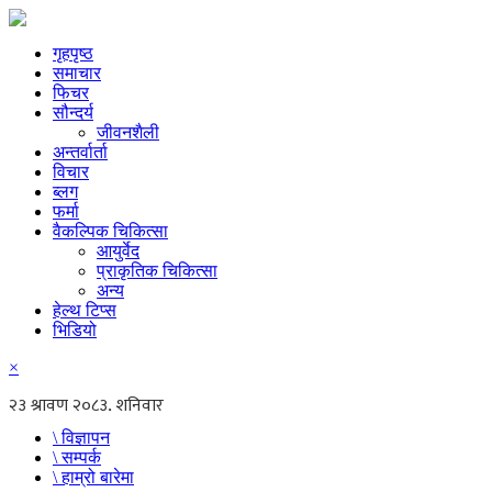
गृहपृष्ठ
समाचार
फिचर
सौन्दर्य
जीवनशैली
अन्तर्वार्ता
विचार
ब्लग
फर्मा
वैकल्पिक चिकित्सा
आयुर्वेद
प्राकृतिक चिकित्सा
अन्य
हेल्थ टिप्स
भिडियो
×
\ विज्ञापन
\ सम्पर्क
\ हाम्रो बारेमा