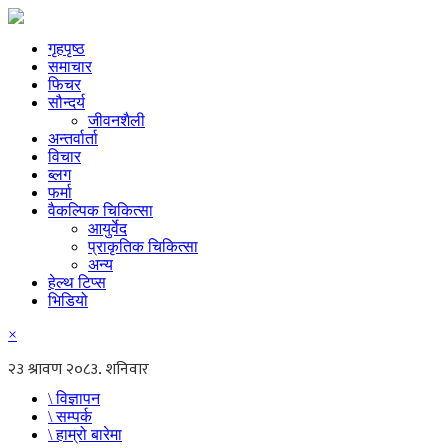
गृहपृष्ठ
समाचार
फिचर
सौन्दर्य
जीवनशैली
अन्तर्वार्ता
विचार
ब्लग
फर्मा
वैकल्पिक चिकित्सा
आयुर्वेद
प्राकृतिक चिकित्सा
अन्य
हेल्थ टिप्स
भिडियो
×
\ विज्ञापन
\ सम्पर्क
\ हाम्रो बारेमा