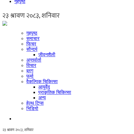
गृहपृष्ठ
गृहपृष्ठ
समाचार
फिचर
सौन्दर्य
जीवनशैली
अन्तर्वार्ता
विचार
ब्लग
फर्मा
वैकल्पिक चिकित्सा
आयुर्वेद
प्राकृतिक चिकित्सा
अन्य
हेल्थ टिप्स
भिडियो