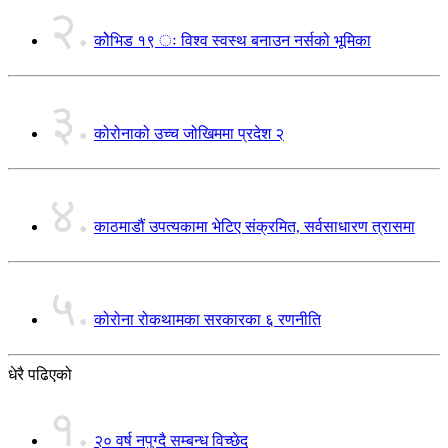
२.
कोेभिड १९ ः विश्व स्वस्थ बनाउन नर्सको भूमिका
३.
कोरोनाको उच्च जोखिममा प्रदेश २
४.
काठमाडौं उपत्यकामा भेटिए संक्रमित, सर्वसाधारण त्रासमा
५.
कोरोना रोकथामका सरकारका ६ रणनीति
धेरै पढिएको
१.
२० वर्ष नपुग्दै सम्बन्ध विच्छेद