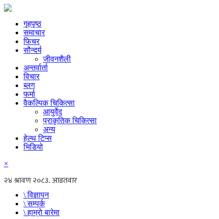
गृहपृष्ठ
समाचार
फिचर
सौन्दर्य
जीवनशैली
अन्तर्वार्ता
विचार
ब्लग
फर्मा
वैकल्पिक चिकित्सा
आयुर्वेद
प्राकृतिक चिकित्सा
अन्य
हेल्थ टिप्स
भिडियो
×
\ विज्ञापन
\ सम्पर्क
\ हाम्रो बारेमा