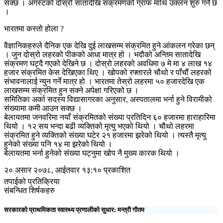
सक्छ । अगस्टको दोस्रो सातादेखि संक्रमणको ग्राफ माथि उक्लन शुरु गर्ने छ
।
भारतमा कस्तो होला ?
वैज्ञानिकहरुले दैनिक एक देखि दुई लाखसम्म संक्रमित हुने आंकलन गरेका छन्
। जुन दोस्रो लहरको पीकको आधा मात्र हो । भदौको अन्तिम सातादेखि
संक्रमण घट्दै गएको देखिने छ । दोस्रो लहरको अवधिमा ७ मे मा ४ लाख १४
हजार संक्रमित केस देखिएका थिए । खोपको रफ्तारले चौथो र पाँचौं लहरको
संभावनालाई न्युन गर्ने मात्र हो । भारतमा तेस्रो लहरमा ५० हजारदेखि एक
लाखसम्म संक्रमित हुन सक्ने अपेक्षा गरिएको छ ।
समितिका अर्का सदस्य विद्यासागरका अनुसार, अस्पतालमा भर्ना हुने विरामीको
संख्यामा कमी आउन सक्छ ।
बेलायतमा जनवरिमा नयाँ संक्रमितको संख्या प्रतिदिन ६० हजारमा हाराहारिमा
थियो । १२ सय भन्दा बढी व्यक्तिको मृत्यु भएको थियो । चौथो लहरमा
संक्रमित हुने व्यक्तिको संख्या घटेर २१ हजारमा झरेको थियो । त्यस्तै मृत्यु
हुनेको संख्या पनि १४ मा झरेको थियो ।
बेलायतमा भर्ना हुनेको संख्या घट्नुमा खोप नै मुख्य कारक थियो ।
२० असार २०७८, आईतवार १३:१० प्रकाशित
तपाईको प्रतिक्रिया
संबन्धित शिर्षकहरु
सरकारको प्राथमिकता स्वास्थ्य प्रणालीको सुधार: मन्त्री गौतम