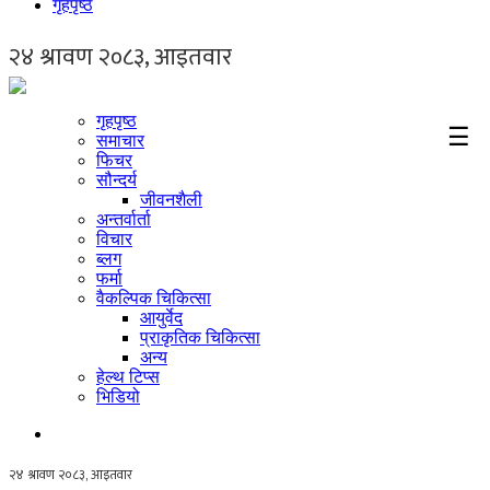
गृहपृष्ठ
गृहपृष्ठ
☰
समाचार
फिचर
सौन्दर्य
जीवनशैली
अन्तर्वार्ता
विचार
ब्लग
फर्मा
वैकल्पिक चिकित्सा
आयुर्वेद
प्राकृतिक चिकित्सा
अन्य
हेल्थ टिप्स
भिडियो