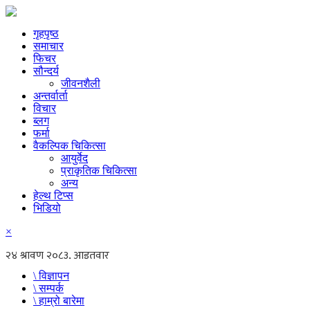
गृहपृष्ठ
समाचार
फिचर
सौन्दर्य
जीवनशैली
अन्तर्वार्ता
विचार
ब्लग
फर्मा
वैकल्पिक चिकित्सा
आयुर्वेद
प्राकृतिक चिकित्सा
अन्य
हेल्थ टिप्स
भिडियो
×
\ विज्ञापन
\ सम्पर्क
\ हाम्रो बारेमा