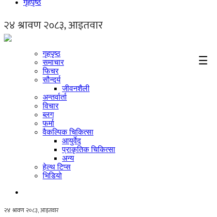
गृहपृष्ठ
गृहपृष्ठ
☰
समाचार
फिचर
सौन्दर्य
जीवनशैली
अन्तर्वार्ता
विचार
ब्लग
फर्मा
वैकल्पिक चिकित्सा
आयुर्वेद
प्राकृतिक चिकित्सा
अन्य
हेल्थ टिप्स
भिडियो