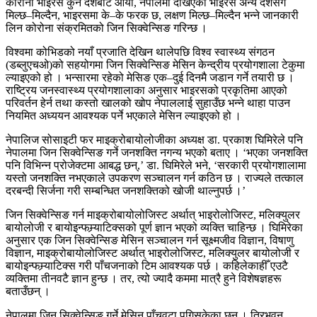
कोरोना भाइरस कुन देशबाट आयो, नेपालमा देखिएको भाइरस अन्य देशसँग
मिल्छ–मिल्दैन, भाइरसमा के–के फरक छ, लक्षण मिल्छ–मिल्दैन भन्ने जानकारी
लिन कोरोना संक्रमितको जिन सिक्वेन्सिङ गरिन्छ ।
विश्वमा कोभिडको नयाँ प्रजाति देखिन थालेपछि विश्व स्वास्थ्य संगठन
(डब्लुएचओ)को सहयोगमा जिन सिक्वेन्सिङ मेसिन केन्द्रीय प्रयोगशाला टेकुमा
ल्याइएको हो । भन्सारमा रहेको मेसिङ एक–दुई दिनमै जडान गर्ने तयारी छ ।
राष्ट्रिय जनस्वास्थ्य प्रयोगशालाका अनुसार भाइरसको प्रकृतिमा आएको
परिवर्तन हेर्न तथा कस्तो खालको खोप नेपाललाई सुहाउँछ भन्ने थाहा पाउन
नियमित अध्ययन आवश्यक पर्ने भएकाले मेसिन ल्याइएको हो ।
नेपालिज सोसाइटी फर माइक्रोबायोलोजीका अध्यक्ष डा. प्रकाश घिमिरेले पनि
नेपालमा जिन सिक्वेन्सिङ गर्ने जनशक्ति नगन्य भएको बताए । ‘भएका जनशक्ति
पनि विभिन्न प्रोजेक्टमा आबद्ध छन्,’ डा. घिमिरेले भने, ‘सरकारी प्रयोगशालामा
यस्तो जनशक्ति नभएकाले उपकरण सञ्चालन गर्न कठिन छ । राज्यले तत्काल
दरबन्दी सिर्जना गरी सम्बन्धित जनशक्तिको खोजी थाल्नुपर्छ ।’
जिन सिक्वेन्सिङ गर्न माइक्रोबायोलोजिस्ट अर्थात् भाइरोलोजिस्ट, मलिक्युलर
बायोलोजी र बायोइन्फम्र्याटिक्सको पूर्ण ज्ञान भएको व्यक्ति चाहिन्छ । घिमिरेका
अनुसार एक जिन सिक्वेन्सिङ मेसिन सञ्चालन गर्न सूक्ष्मजीव विज्ञान, विषाणु
विज्ञान, माइक्रोबायोलोजिस्ट अर्थात् भाइरोलोजिस्ट, मलिक्युलर बायोलोजी र
बायोइन्फम्र्याटिक्स गरी पाँचजनाको टिम आवश्यक पर्छ । कहिलेकाहीँ एउटै
व्यक्तिमा तीनवटै ज्ञान हुन्छ । तर, त्यो ज्यादै कममा मात्रै हुने विशेषज्ञहरू
बताउँछन् ।
नेपालमा जिन सिक्वेन्सिङ गर्ने मेसिन पाँचवटा पुगिसकेका छन् । त्रिभुवन