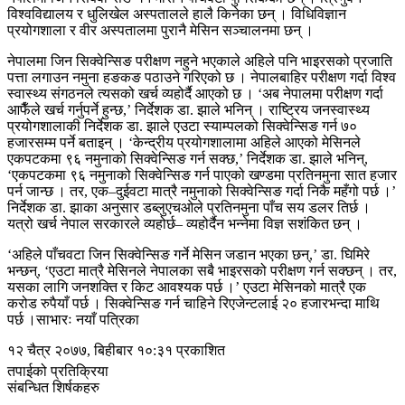
विश्वविद्यालय र धुलिखेल अस्पतालले हालै किनेका छन् । विधिविज्ञान
प्रयोगशाला र वीर अस्पतालमा पुरानै मेसिन सञ्चालनमा छन् ।
नेपालमा जिन सिक्वेन्सिङ परीक्षण नहुने भएकाले अहिले पनि भाइरसको प्रजाति
पत्ता लगाउन नमुना हङकङ पठाउने गरिएको छ । नेपालबाहिर परीक्षण गर्दा विश्व
स्वास्थ्य संगठनले त्यसको खर्च व्यहोर्दै आएको छ । ‘अब नेपालमा परीक्षण गर्दा
आफैँले खर्च गर्नुपर्ने हुन्छ,’ निर्देशक डा. झाले भनिन् । राष्ट्रिय जनस्वास्थ्य
प्रयोगशालाकी निर्देशक डा. झाले एउटा स्याम्पलको सिक्वेन्सिङ गर्न ७०
हजारसम्म पर्ने बताइन् । ‘केन्द्रीय प्रयोगशालामा अहिले आएको मेसिनले
एकपटकमा ९६ नमुनाको सिक्वेन्सिङ गर्न सक्छ,’ निर्देशक डा. झाले भनिन्,
‘एकपटकमा ९६ नमुनाको सिक्वेन्सिङ गर्न पाएको खण्डमा प्रतिनमुना सात हजार
पर्न जान्छ । तर, एक–दुईवटा मात्रै नमुनाको सिक्वेन्सिङ गर्दा निकै महँगो पर्छ ।’
निर्देशक डा. झाका अनुसार डब्लुएचओले प्रतिनमुना पाँच सय डलर तिर्छ ।
यत्रो खर्च नेपाल सरकारले व्यहोर्छ– व्यहोर्दैन भन्नेमा विज्ञ सशंकित छन् ।
‘अहिले पाँचवटा जिन सिक्वेन्सिङ गर्ने मेसिन जडान भएका छन्,’ डा. घिमिरे
भन्छन्, ‘एउटा मात्रै मेसिनले नेपालका सबै भाइरसको परीक्षण गर्न सक्छन् । तर,
यसका लागि जनशक्ति र किट आवश्यक पर्छ ।’ एउटा मेसिनको मात्रै एक
करोड रुपैयाँ पर्छ । सिक्वेन्सिङ गर्न चाहिने रिएजेन्टलाई २० हजारभन्दा माथि
पर्छ ।साभारः नयाँ पत्रिका
१२ चैत्र २०७७, बिहीबार १०:३१ प्रकाशित
तपाईको प्रतिक्रिया
संबन्धित शिर्षकहरु