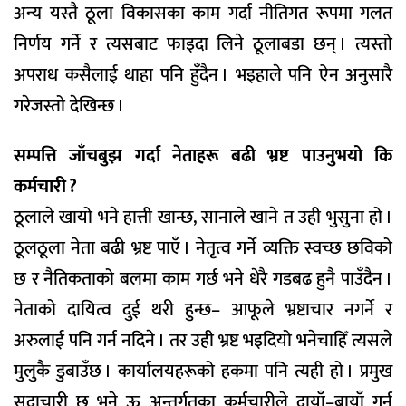
अन्य यस्तै ठूला विकासका काम गर्दा नीतिगत रूपमा गलत
निर्णय गर्ने र त्यसबाट फाइदा लिने ठूलाबडा छन् । त्यस्तो
अपराध कसैलाई थाहा पनि हुँदैन । भइहाले पनि ऐन अनुसारै
गरेजस्तो देखिन्छ ।
सम्पत्ति जाँचबुझ गर्दा नेताहरू बढी भ्रष्ट पाउनुभयो कि
कर्मचारी ?
ठूलाले खायो भने हात्ती खान्छ, सानाले खाने त उही भुसुना हो ।
ठूलठूला नेता बढी भ्रष्ट पाएँ । नेतृत्व गर्ने व्यक्ति स्वच्छ छविको
छ र नैतिकताको बलमा काम गर्छ भने धेरै गडबढ हुनै पाउँदैन ।
नेताको दायित्व दुई थरी हुन्छ– आफूले भ्रष्टाचार नगर्ने र
अरुलाई पनि गर्न नदिने । तर उही भ्रष्ट भइदियो भनेचाहिँ त्यसले
मुलुकै डुबाउँछ । कार्यालयहरूको हकमा पनि त्यही हो । प्रमुख
सदाचारी छ भने ऊ अन्तर्गतका कर्मचारीले दायाँ–बायाँ गर्न