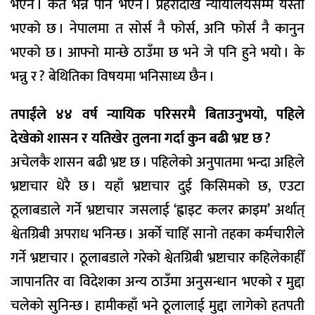
भएन । कतै भन्न पनि भएन । प्रहरीदेखि न्यायालयसम्म यस्तो
भएको छ । नेपालमा त सोर्स नै फोर्स, अनि फोर्स नै कानुन
भएको छ । आफ्नो मान्छे ठाउँमा छ भने जे पनि हुने भयो । के
भन्नु र ? बेथितिका विषयमा भनिसाध्य छैन ।
तपाईंले ४४ वर्ष न्यायिक परिसरमै बिताउनुभयो, पहिले
देखेको शासन र यतिखेर तुलना गर्दा कुन बढी भ्रष्ट छ ?
अचेलकै शासन बढी भ्रष्ट छ । पहिलेको अनुपातमा भन्दा अहिले
भ्रष्टाचार धेरै छ । यहाँ भ्रष्टाचार दुई किसिमको छ, एउटा
ठूलाबडाले गर्ने भ्रष्टाचार जसलाई ‘ह्वाइट कलर क्राइम’ अर्थात्
श्वेतग्रिबी अपराध भनिन्छ । अर्काे चाहिँ सानो तहका कर्मचारीले
गर्ने भ्रष्टाचार । ठूलाबडाले गरेको श्वेतग्रिबी भ्रष्टाचार कहिलेकाहीँ
जापानतिर वा विदेशका अन्य ठाउँमा अनुसन्धान भएको र मुद्दा
चलेको सुनिन्छ । हामीकहाँ भने ठूलालाई मुद्दा लागेको हतपती