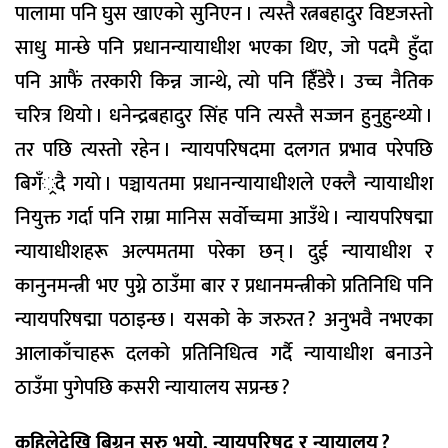
पालामा पनि घुस खाएको सुनिएन । त्यस्तै रत्नबहादुर विष्टजस्तो
साधु मान्छे पनि प्रधानन्यायाधीश भएका थिए, जो पदमै हुँदा
पनि आफैं तरकारी किन्न जान्थे, त्यो पनि हिंँडेरै । उच्च नैतिक
चरित्र थियो । धनेन्द्रबहादुर सिंह पनि त्यस्तै सज्जन हुनुहुन्थ्यो ।
तर पछि त्यस्तो रहेन । न्यायपरिषदमा दलगत प्रभाव परेपछि
बिगँ्रदै गयो । पञ्चायतमा प्रधानन्यायाधीशले एक्लै न्यायाधीश
नियुक्त गर्दा पनि राम्रा मानिस सर्वाेच्चमा आउँथे । न्यायपरिषद्मा
न्यायाधीशहरू अल्पमतमा परेका छन् । दुई न्यायाधीश र
कानुनमन्त्री भए पुग्ने ठाउँमा बार र प्रधानमन्त्रीको प्रतिनिधि पनि
न्यायपरिषद्मा पठाइन्छ । यसको के जरुरत ? अनुभवै नभएका
आलाकाँचाहरू दलको प्रतिनिधित्व गर्दै न्यायाधीश बनाउने
ठाउँमा पुगेपछि कसरी न्यायालय सप्रन्छ ?
कहिलेदेखि बिग्रन सुरु भयो, न्यायपरिषद् र न्यायालय ?