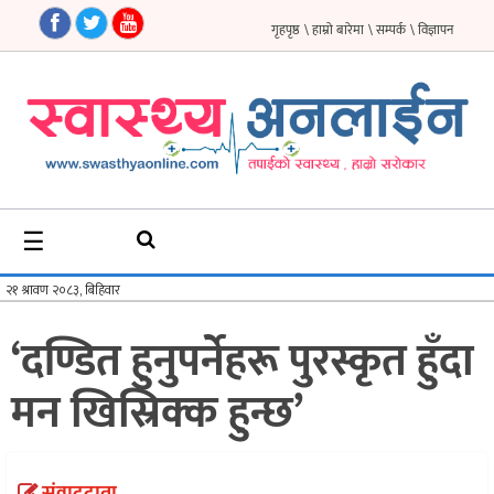
गृहपृष्ठ
\ हाम्रो बारेमा
\ सम्पर्क
\ विज्ञापन
गृहपृष्ठ
समाचार
फिचर
☰
सौन्दर्य
अन्तर्वार्ता
‘दण्डित हुनुपर्नेहरू पुरस्कृत हुँदा
विचार
मन खिस्रिक्क हुन्छ’
ब्लग
फर्मा