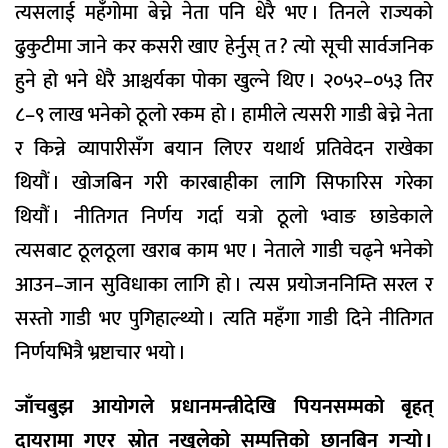
त्यसलाई महँंगोमा बेच्ने नेता पनि धेरै भए । तिनले राज्यको
ढुकुटीमा जाने कर कसरी खाए हेर्नुस् त ? त्यो सूची सार्वजनिक
हुने हो भने धेरै आश्चर्यका पोका खुल्ने थिए । २०५२–०५३ तिर
८–९ लाख भनेको ठूलो रकम हो । हामीले त्यसरी गाडी बेच्ने नेता
र किन्ने व्यापारीसँग बयान लिएर यथार्थ प्रतिवेदन राखेका
थियौं । खोजबिन गरी कारबाहीका लागि सिफारिस गरेका
थियौं । नीतिगत निर्णय गर्दा यत्रो ठूलो भ्वाङ छाडेकाले
त्यसबाट ठूलठूला खराब काम भए । नेताले गाडी चढ्ने भनेको
आउन–जान सुविधाका लागि हो । त्यस प्रयोजननिम्ति सरल र
सस्तो गाडी भए पुगिहाल्थ्यो । त्यति महँगा गाडी दिने नीतिगत
निर्णयभित्रै भ्रष्टाचार भयो ।
जाँचबुझ आयोगले प्रधानमन्त्रीदेखि पियनसम्मको बृहत्
दायरामा गएर स्रोत नखुलेको सम्पत्तिको छानबिन गर्‍यो ।