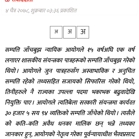
संवाददाता
वैकल्पिक
चिकित्सा
४ चैत्र २०७८, शुक्रबार ०३:३६ प्रकाशित
हेल्थ
अ
अ
टिप्स
अ
भिडियो
सम्पत्ति जाँचबुझ न्यायिक आयोगले १५ वर्षअघि एक वर्ष
लगाएर शासकीय संयन्त्रका पात्रहरूको सम्पत्ति जाँचबुझ गरेको
थियो । आयोगले जुन पात्रहरुसँग अस्वाभाविक र अनुचित
सम्पत्ति रहेको तथ्यसहित सजायको सिफारिस गरेको थियो,
तिनीहरुले नै राज्यका उपल्ला पदमा भकाभक बढुवादेखि
नियुक्ति पाए । आयोगले त्यतिबेला सरकारी संयन्त्रमा कार्यरत
३० हजार ५ सय ९४ व्यक्तिको सम्पत्ति जाँचेको थियो । त्यसैले
को कति–कति अवैध धनका मालिक छन् भन्ने तथ्यका
जानकार हुन्, आयोगको नेतृत्व गरेका पूर्वन्यायाधीश भैरवप्रसाद