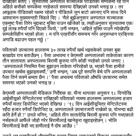
देखिएको बताए । सुरुवातमा अस्पताल सञ्चालक पीडितको सम्पर्कमा रहे पनि
अहिले कसैको सम्पर्कमा नरहेकाले समस्या देखिएको उनको भनाइ छ । तर
आफूहरू पीडितको पक्षमा रहेको र पीडितले जुन बाटो अपनाए पनि साथ दिने
आश्वासन मुख्यमन्त्री सिंहले दिए । ‘मैले बुझेअनुसार अस्पताल सञ्चालक
एकमुष्ट पैसा तिरेर मुद्दाबाट मुक्ति पाउन खोजेको छ, त्यहीअनुसार सुरुवातमा एक/
दुई लाख रुपैयाँ पनि दिएको थियो,’ उनी भन्छन्, ‘अहिले मुक्ति पाउने नदेखेपछि
सम्पर्कविहीन भएको होला । म पनि प्रहरीसँग समन्वय गरेर अनुसन्धान प्रक्रिया
अगाडि बढाउन पहल गर्छु ।’
पविताको उपचारमा हालसम्म ३० लाख रुपैयाँ खर्च भइसकेको उनका बुबा
ब्रह्मदेव राय बताउँछन् । पैसा अभावमा र केएमसी अस्पतालको ताकेताका कारण
तीन सातायता अस्पतालमा बिरामी कुरुवा पनि कोही नरहेको उनले जनाए ।
‘अस्पतालले नियमित पैसा बुझाउन ताकेता गरिरहेको छ, भएको पैसा हामीले
उपचार खर्चमा बुझाइसक्यौं,’ उनी भन्छन्, ‘अब पूरै सम्पत्ति बेचे पनि अस्पतालको
पैसा तिर्न सक्ने क्षमता छैन ।’ पैसा अभावमा पविताको औषधि उपचारमा समेत
समस्या भएको उनको भनाइ छ ।
केएमसी अस्पतालकी मेडिकल निर्देशक डा. मीना थापाका अनुसार ९८ दिनदेखि
आईसीयूको भेन्टिलेटरमा राखिएकी पविताको नाममा हालसम्म अस्पतालमा हजार
रुपैयाँ मात्र डिपोजिट भएको देखिन्छ । ‘९८ दिन आईसीयूभित्र भेन्टिलेटरमा
रहँदा हजार रुपैयाँ डिपोजिट छ, अस्पतालले उपचारजारी राखेको छ, योभन्दा बढी
कति हेर्ने हो ?’ उनले भनिन्, ‘अहिले तीन सातादेखि बिरामी कुरुवा पनि नभएकाले
नर्सहरूले आफैंले जोहो गरेर बिरामीलाई खानेकुरा खुवाइरहेछन् । भोलि
बिरामीलाई केही भए हामीलाई नै दोष आउँछ ।’