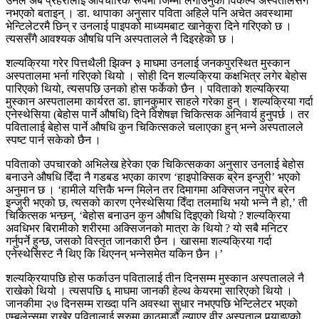
उनले अब प्रहरीलाई औपचारिक रूपमा जिम्मा लगाउनुको विकल्प अस्पतालसँग
नभएको बताइन् । डा. थापाका अनुसार पविता अहिले पनि अचेत अवस्थामा
भेन्टिलेटरमै छिन् र उनलाई पाइपको माध्यमबाट खानेकुरा दिने गरिएको छ ।
त्यससँगै आवश्यक औषधि पनि अस्पतालले नै दिइरहेको छ ।
शल्यक्रिया गरेर पित्तथैली झिक्न ३ माघमा उनलाई जनकपुरस्थित मुस्कान
अस्पतालमा भर्ना गरिएको थियो । सोही दिन शल्यक्रिया कक्षभित्र लगेर बेहोस
पारिएको थियो, त्यसपछि उनको होस फर्केको छैन । पविताको शल्यक्रिया
मुस्कान अस्पतालमा कार्यरत डा. ज्ञानकुमार साहले गरेका हुन् । शल्यक्रिया गर्दा
एनेस्थेसिया (बेहोस पार्ने औषधि) दिने विशेषज्ञ चिकित्सक अनिवार्य हुनुपर्छ । तर
पवितालाई बेहोस पार्ने औषधि कुन चिकित्सकले चलाएका हुन् भन्ने अस्पतालले
स्पष्ट पार्न सकेको छैन ।
पविताको उपचारको अभिलेख हेरेका एक चिकित्सकका अनुसार उनलाई बेहोस
बनाउने औषधि दिँदा नै गडबड भएका कारण ‘हाइपोक्सिक ब्रेन इन्जुरी’ भएको
अनुमान छ । ‘हामीले यत्तिकै भन्न मिलेन तर दिमागमा अक्सिजन नपुगेर ब्रेन
इन्जुरी भएको छ, त्यसको कारण एनेस्थेसिया दिँदा तलमाथि भयो भन्ने नै हो,’ ती
चिकित्सक भन्छन्, ‘बेहोस बनाउन कुन औषधि दिइएको थियो ? शल्यक्रिया
अवधिभर बिरामीको शरीरमा अक्सिजनको मात्रा के थियो ? यो सबै मनिटर
गर्नुपर्ने हुन्छ, जसको विस्तृत जानकारी छैन । खासमा शल्यक्रिया गर्दा
एनेस्थेसिस्ट नै थिए कि थिएनन् भन्नेसमेत यकिन छैन ।’
शल्यक्रियापछि होस फर्काउन पवितालाई तीन दिनसम्म मुस्कान अस्पतालले नै
राखेको थियो । त्यसपछि ६ माघमा जानकी हेल्थ केयरमा सारिएको थियो ।
जानकीमा २७ दिनसम्म राख्दा पनि अवस्था सुधार नभएपछि भेन्टिलेटर भएको
एम्बुलेन्समा राखेर पवितालाई सुरुमा काठमाडौं ल्याएर वीर अस्पताल पुर्‍याइएको