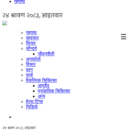
गृहपृष्ठ
गृहपृष्ठ
☰
समाचार
फिचर
सौन्दर्य
जीवनशैली
अन्तर्वार्ता
विचार
ब्लग
फर्मा
वैकल्पिक चिकित्सा
आयुर्वेद
प्राकृतिक चिकित्सा
अन्य
हेल्थ टिप्स
भिडियो