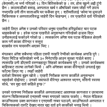
(केएमसी) मा भर्ना गरिएको ९८ दिन बितिसकेको छ । तर, होस खुल्ने अझै टुंगो
छैन । काठमाडौंको बसाइ, अस्पताल खर्च र औषधिको रकम जोहो गर्ने उपाय
नभएपछि उनी तीन साताअघि घर फर्केका हुन् । श्रीमतीलाई ‘कोमा’मा पुर्‍याउने
चिकित्सक र अस्पतालविरुद्ध जाहेरी दिन चाहन्छन् । तर प्रहरीले दर्ता गरिरहेको
छैन ।
जाहेरी लिएर अंगेश र उनको परिवार धनुषा प्रहरीमा हरिपूर्वाबाट चार पटक
धाइसकेको छ । हरेक पटक प्रहरीले अनुसन्धान गरिरहेको ढाडस दिएर
उनीहरूलाई फर्काउने गरेको छ । त्यसकारण अंगेश यस पटक मेडिकल क्षेत्रमै
काम गर्ने काका वीरेन्द्र र ससुरा
ब्रह्मदेव राय यादवसँग आएका थिए ।
मंगलबार अंगेश सबैभन्दा पहिला एसपी नरहरि रेग्मीको कार्यकक्ष अगाडि पुगे ।
भित्र मिटिङ चलिरहेको भन्दै ३० मिनेटपछि आउन सुरक्षा गार्डले बताए ।
त्यसपछि उनी डीएसपी वरुणबहादुर सिंहको कार्यकक्षमा पुगे । उनको कार्यकक्षमा
बाहिरबाट ताल्चा लागेको थियो । अनि अंगेशका काका वीरेन्द्रले उनलाई मुद्दा
फाँटमा लिएर गए । त्यहाँ जाहेरी
दर्ताको विषयमा बुझ्न खोजे । प्रहरी निरीक्षक सागर कार्कीले अनुसन्धान
भइरहेको दोहोर्‍याए । उनको जवाफले वीरेन्द्र आश्वस्त भएनन्, मसिनो स्वरमा
सोधे, ‘सर मुद्दा दर्ता कहिले हुन्छ ?’
उनको प्रश्नमा निरीक्षक कार्कीले अस्पतालबाट आवश्यक कागजात र उपचारमा
संलग्न चिकित्सकको एनएमसी नम्बर मगाएको जवाफ फर्काए । नेपाल मेडिकल
काउन्सिलमा उक्त कागजात र एनएमसी नम्बर पठाउने, काउन्सिलले अस्पताल र
चिकित्सकको त्रुटि देखाए मात्र मुद्दा दर्ता हुने कार्कीको भनाइ थियो ।