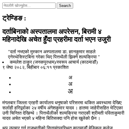
Search
ट्रेण्डिङ
:
दर्ताबिनाको अस्पतालमा अपरेसन, बिरामी ४
महिनादेखि अचेत हुँदा प्रहरीमा दर्ता भएन उजुरी
"दर्ता नभएको मुस्कान अस्पतालमा डा. ज्ञानकुमार साहले
एनेस्थेसिस्टबिना गरेका थिए पित्तथैली झिक्ने शल्यक्रिया "
कमलेश ठाकुर (जनकपुरधाम)/स्वरूप आचार्य (काठमाडौं)
९ जेष्ठ २०८२, बिहीबार ०६:११ प्रकाशित
अ
अ
अ
मंगलबार जिल्ला प्रहरी कार्यालय धनुषाको परिसरमा थकित अवस्थामा देखिए
सर्लाही हरिपूर्वाका २४ वर्षीय अंगेशकुमार यादव । हातमा जाहेरीसहित भेटिएका
उनी चिन्तित देखिन्थे । पित्तथैलीको शल्यक्रिया गराएकी श्रीमती पविताकुमारी
यादव अचेत भएको ४ महिना बितिसक्दा पनि होस खुलेको छैन ।
थप उपचार गर्न राजधानीको सिनामंगलस्थित काठमाडौं मेडिकल कलेज