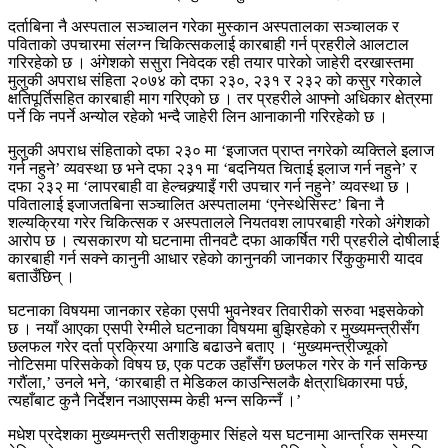
दर्ताबिना नै अस्पताल सञ्चालन गरेका मुस्कान अस्पतालका सञ्चालक र
पविताको उपचारमा संलग्न चिकित्सकलाई कारबाही गर्न प्रहरीले आलटाल
गरिरहेको छ । अंगेशको ससुरा निवेदक रही तयार पारेको जाहेरी दरखास्तमा
मुलुकी अपराध संहिता २०७४ को दफा २३०, २३१ र २३२ को कसुर गरेकाले
क्षतिपूर्तिसहित कारबाही माग गरिएको छ । तर प्रहरीले आफ्नो अधिकार क्षेत्रमा
पर्ने कि नपर्ने अन्योल रहेको भन्दै जाहेरी लिन आनाकानी गरिरहेको छ ।
मुलुकी अपराध संहिताको दफा २३० मा ‘इजाजत प्राप्त नगरेको व्यक्तिले इलाज
गर्न नहुने’ व्यवस्था छ भने दफा २३१ मा ‘बदनियत चिताई इलाज गर्न नहुने’ र
दफा २३२ मा ‘लापरबाही वा हेल्चक्र्याइँ गरी उपचार गर्न नहुने’ व्यवस्था छ ।
पवितालाई इजाजतबिना सञ्चालित अस्पतालमा ‘एनेस्थेसिस्ट’ बिना नै
शल्यक्रिया गरेर चिकित्सक र अस्पतालले नियतवश लापरबाही गरेको अंगेशको
आरोप छ । त्यसकारण यो घटनामा तीनवटै दफा आकर्षित गरी प्रहरीले दोषीलाई
कारबाही गर्न सक्ने कानुनी आधार रहेको कानुनकी जानकार रिंकुकुमारी यादव
बताउँछिन् ।
घटनाका विषयमा जानकार रहेका एसपी भुवनेश्वर तिवारीको सरुवा भइसकेको
छ । नयाँ आएका एसपी रेग्मीले घटनाका विषयमा बुझिरहेको र मुख्यमन्त्रीसँग
छलफल गरेर दर्ता प्रक्रिया अगाडि बढाउने बताए । ‘मुख्यमन्त्रीज्यूको
नोटिसमा परिसकेको विषय छ, एक पटक उहाँसँग छलफल गरेर के गर्न सकिन्छ
गरौंला,’ उनले भने, ‘कारबाही त मेडिकल काउन्सिलकै क्षेत्राधिकारमा पर्छ,
त्यहाँबाट कुनै निर्देशन नआएसम्म केही भन्न सकिन्नँ ।’
मधेश प्रदेशका मुख्यमन्त्री सतीशकुमार सिंहले यस घटनामा आन्तरिक समस्या