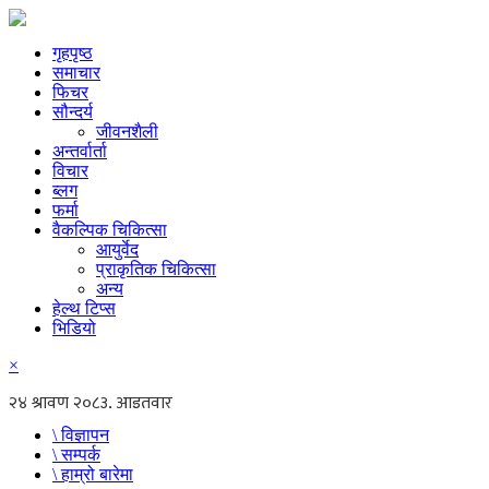
गृहपृष्ठ
समाचार
फिचर
सौन्दर्य
जीवनशैली
अन्तर्वार्ता
विचार
ब्लग
फर्मा
वैकल्पिक चिकित्सा
आयुर्वेद
प्राकृतिक चिकित्सा
अन्य
हेल्थ टिप्स
भिडियो
×
\ विज्ञापन
\ सम्पर्क
\ हाम्रो बारेमा