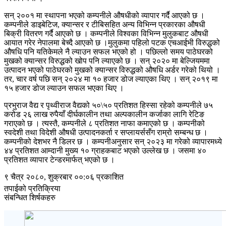
सन् २००१ मा स्थापना भएको कम्पनीले औषधीको व्यापार गर्दै आएको छ ।
कम्पनीले डाइबेटिज, क्यान्सर र टीबिसहित अन्य विभिन्न प्रकारका औषधी
बिक्री वितरण गर्दै आएको छ । कम्पनीले विश्वका विभिन्न मुलुकबाट औषधी
आयात गरेर नेपालमा बेच्दै आएको छ ।मुलुकमा पहिलो पटक एचआईभी विरुद्धको
औषधि पनि यतिकेमले नै ल्याउन सफल भएको हो । पछिल्लो समय पाठेघरको
मुखको क्यान्सर विरुद्धको खोप पनि ल्याएको छ । सन् २०२० मा बेल्जियममा
उत्पादन भएको पाठेघरको मुखको क्यान्सर विरुद्धको औषधि अर्डर गरेको थियो ।
तर, चार वर्ष पछि सन् २०२४ मा १० हजार डोज ल्याएका थिए । सन् २०१९ मा
१५ हजार डोज ल्याउन सफल भएका थिए ।
प्रभुराज वैद्य र पृथ्वीराज वैद्यको ५०\५० प्रतिशत हिस्सा रहेको कम्पनीले ७५
करोड २६ लाख रुपैयाँ दीर्घकालीन तथा अल्पकालीन कर्जाका लागि रेटिङ
गराएको छ । त्यस्तै, कम्पनीले ८ प्रतिशत नाफा कमाएको छ । कम्पनीको
स्वदेशी तथा विदेशी औषधी उत्पादनकर्ता र सप्लायर्ससँग राम्रो सम्बन्ध छ ।
कम्पनीको देशभर नै डिलर छ । कम्पनीअनुसार सन् २०२३ मा गरेको व्यापारमध्ये
४४ प्रतिशत आम्दानी मुख्य १० ग्राहकबाट भएको उल्लेख छ । जसमा ४०
प्रतिशत व्यापार टेन्डरमार्फत् भएको छ ।
९ चैत्र २०८०, शुक्रबार ००:०६ प्रकाशित
तपाईको प्रतिक्रिया
संबन्धित शिर्षकहरु