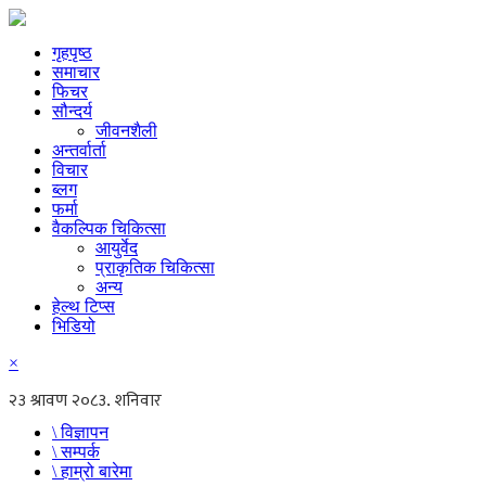
गृहपृष्ठ
समाचार
फिचर
सौन्दर्य
जीवनशैली
अन्तर्वार्ता
विचार
ब्लग
फर्मा
वैकल्पिक चिकित्सा
आयुर्वेद
प्राकृतिक चिकित्सा
अन्य
हेल्थ टिप्स
भिडियो
×
\ विज्ञापन
\ सम्पर्क
\ हाम्रो बारेमा