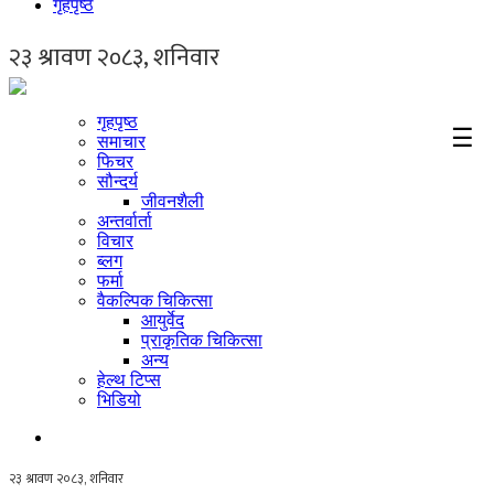
गृहपृष्ठ
गृहपृष्ठ
☰
समाचार
फिचर
सौन्दर्य
जीवनशैली
अन्तर्वार्ता
विचार
ब्लग
फर्मा
वैकल्पिक चिकित्सा
आयुर्वेद
प्राकृतिक चिकित्सा
अन्य
हेल्थ टिप्स
भिडियो