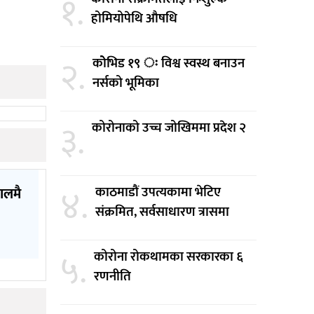
१.
होमियोपेथि औषधि
२.
कोेभिड १९ ः विश्व स्वस्थ बनाउन
नर्सको भूमिका
३.
कोरोनाको उच्च जोखिममा प्रदेश २
४.
काठमाडौं उपत्यकामा भेटिए
पालमै
संक्रमित, सर्वसाधारण त्रासमा
५.
कोरोना रोकथामका सरकारका ६
रणनीति