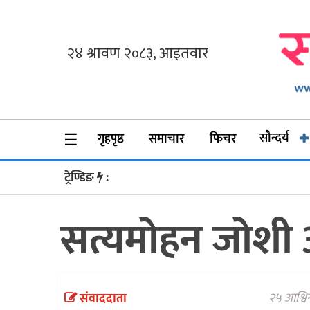
गृहपृष्ठ
समाचार
फिचर
☰
सौन्दर्य
गृहपृष्ठ
समाचार
फिचर
सौन्दर्य
ट्रेण्डिङ
:
अन्तर्वार्ता
सत्यमोहन जोशी
विचार
ब्लग
फर्मा
२५ आश्वि
संवाददाता