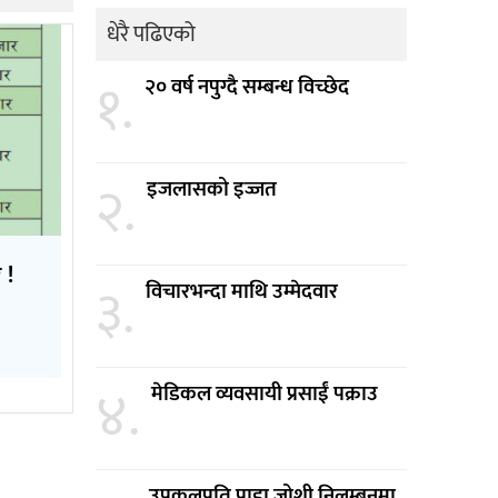
धेरै पढिएको
१.
२० वर्ष नपुग्दै सम्बन्ध विच्छेद
२.
इजलासको इज्जत
 !
३.
विचारभन्दा माथि उम्मेदवार
४.
मेडिकल व्यवसायी प्रसाईं पक्राउ
उपकूलपति प्राडा जोशी निलम्बनमा