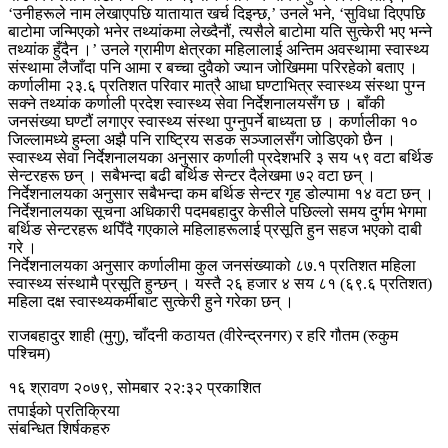
‘उनीहरूले नाम लेखाएपछि यातायात खर्च दिइन्छ,’ उनले भने, ‘सुविधा दिएपछि
बाटोमा जन्मिएको भनेर तथ्यांकमा लेख्दैनौं, त्यसैले बाटोमा यति सुत्केरी भए भन्ने
तथ्यांक हुँदैन ।’ उनले ग्रामीण क्षेत्रका महिलालाई अन्तिम अवस्थामा स्वास्थ्य
संस्थामा लैजाँदा पनि आमा र बच्चा दुवैको ज्यान जोखिममा परिरहेको बताए ।
कर्णालीमा २३.६ प्रतिशत परिवार मात्रै आधा घण्टाभित्र स्वास्थ्य संस्था पुग्न
सक्ने तथ्यांक कर्णाली प्रदेश स्वास्थ्य सेवा निर्देशनालयसँग छ । बाँकी
जनसंख्या घण्टौं लगाएर स्वास्थ्य संस्था पुग्नुपर्ने बाध्यता छ । कर्णालीका १०
जिल्लामध्ये हुम्ला अझै पनि राष्ट्रिय सडक सञ्जालसँग जोडिएको छैन ।
स्वास्थ्य सेवा निर्देशनालयका अनुसार कर्णाली प्रदेशभरि ३ सय ५९ वटा बर्थिङ
सेन्टरहरू छन् । सबैभन्दा बढी बर्थिङ सेन्टर दैलेखमा ७२ वटा छन् ।
निर्देशनालयका अनुसार सबैभन्दा कम बर्थिङ सेन्टर गृह डोल्पामा १४ वटा छन् ।
निर्देशनालयका सूचना अधिकारी पदमबहादुर केसीले पछिल्लो समय दुर्गम भेगमा
बर्थिङ सेन्टरहरू थपिँदै गएकाले महिलाहरूलाई प्रसूति हुन सहज भएको दाबी
गरे ।
निर्देशनालयका अनुसार कर्णालीमा कुल जनसंख्याको ८७.१ प्रतिशत महिला
स्वास्थ्य संस्थामै प्रसूति हुन्छन् । यस्तै २६ हजार ४ सय ८१ (६९.६ प्रतिशत)
महिला दक्ष स्वास्थ्यकर्मीबाट सुत्केरी हुने गरेका छन् ।
राजबहादुर शाही (मुगु), चाँदनी कठायत (वीरेन्द्रनगर) र हरि गौतम (रुकुम
पश्चिम)
१६ श्रावण २०७९, सोमबार २२:३२ प्रकाशित
तपाईको प्रतिक्रिया
संबन्धित शिर्षकहरु