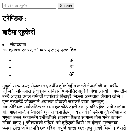
Search
ट्रेण्डिङ
:
बाटैमा सुत्केरी
संवाददाता
१६ श्रावण २०७९, सोमबार २२:३२ प्रकाशित
अ
अ
अ
मुगुको खत्याड–३ रोलका ५६ वर्षीय दृष्टिविहीन कल्से नेपालीकी ४१ वर्षीया
श्रीमती जौकलालाई शुक्रबार बिहान ५ बजेतिर सुत्केरी बेथा लाग्यो । गमगढीमा
बस्दै आएका उनले गर्भवती पत्नीलाई हिँडाएरै जिल्ला अस्पताल लैजान खोजे ।
पुग्न नभ्याउँदै जौकलाले अदालत चोकको सडकमै बच्चा जन्माइन् ।
गमगढीस्थित सार्वजनिक जग्गामा एककोठे टहरो बनाएर बसिरहेका उनी बाटोमा
गीत गाएर माग्दै परिवारको गुजारा चलाउँछन् । १६ वर्षको उमेरमा दुवै आँखा बन्द
भएका उनले भगवान्सँग श्रीमतीको अवस्था छिट्टै सामान्य होस् भनेर कामना
गरेको बताए । जौकलाको पहिलो गर्भ तुहिएको थियो भने दोस्रो सन्तानका
रूपमा छोरा जन्मिए पनि एक महिना नपुग्दै बान्ता भएर मृत्यु भएको थियो । तेस्रो