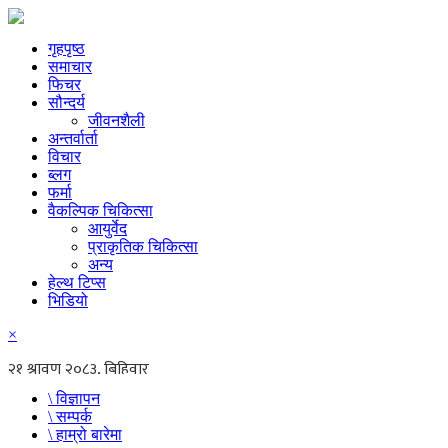
गृहपृष्ठ
समाचार
फिचर
सौन्दर्य
जीवनशैली
अन्तर्वार्ता
विचार
ब्लग
फर्मा
वैकल्पिक चिकित्सा
आयुर्वेद
प्राकृतिक चिकित्सा
अन्य
हेल्थ टिप्स
भिडियो
×
\ विज्ञापन
\ सम्पर्क
\ हाम्रो बारेमा