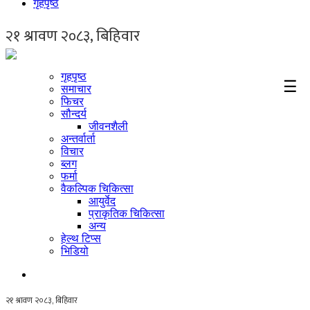
गृहपृष्ठ
गृहपृष्ठ
☰
समाचार
फिचर
सौन्दर्य
जीवनशैली
अन्तर्वार्ता
विचार
ब्लग
फर्मा
वैकल्पिक चिकित्सा
आयुर्वेद
प्राकृतिक चिकित्सा
अन्य
हेल्थ टिप्स
भिडियो