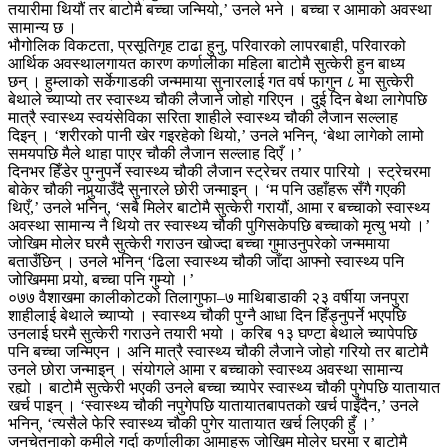
तयारीमा थियौं तर बाटोमै बच्चा जन्मियो,’ उनले भने । बच्चा र आमाको अवस्था
सामान्य छ ।
भौगोलिक विकटता, प्रसूतिगृह टाढा हुनु, परिवारको लापरबाही, परिवारको
आर्थिक अवस्थालगायत कारण कर्णालीका महिला बाटोमै सुत्केरी हुन बाध्य
छन् । हुम्लाको सर्केगाडकी जन्ममाया सुनारलाई गत वर्ष फागुन ८ मा सुत्केरी
बेथाले च्याप्यो तर स्वास्थ्य चौकी लैजाने जोहो गरिएन । दुई दिन बेथा लागेपछि
मात्रै स्वास्थ्य स्वयंसेविका सरिता शाहीले स्वास्थ्य चौकी लैजान सल्लाह
दिइन् । ‘शरीरको पानी खेर गइरहेको थियो,’ उनले भनिन्, ‘बेथा लागेको लामो
समयपछि मैले थाहा पाएर चौकी लैजान सल्लाह दिएँ ।’
दिनभर हिँडेर पुग्नुपर्ने स्वास्थ्य चौकी लैजान स्ट्रेचर तयार पारियो । स्ट्रेचरमा
बोकेर चौकी नपुर्‍याउँदै सुनारले छोरी जन्माइन् । ‘म पनि उहाँहरू सँगै गएकी
थिएँ,’ उनले भनिन्, ‘सबै मिलेर बाटोमै सुत्केरी गरायौं, आमा र बच्चाको स्वास्थ्य
अवस्था सामान्य नै थियो तर स्वास्थ्य चौकी पुगिसकेपछि बच्चाको मृत्यु भयो ।’
जोखिम मोलेर घरमै सुत्केरी गराउन खोज्दा बच्चा गुमाउनुपरेको जन्ममाया
बताउँछिन् । उनले भनिन् ‘ढिला स्वास्थ्य चौकी जाँदा आफ्नो स्वास्थ्य पनि
जोखिममा पर्‍यो, बच्चा पनि गुम्यो ।’
०७७ वैशाखमा कालीकोटको तिलागुफा–७ माथिबाडाकी २३ वर्षीया जनपुरा
शाहीलाई बेथाले च्याप्यो । स्वास्थ्य चौकी पुग्नै आधा दिन हिँड्नुपर्ने भएपछि
उनलाई घरमै सुत्केरी गराउने तयारी भयो । करिब १३ घण्टा बेथाले च्यापेपछि
पनि बच्चा जन्मिएन । अनि मात्रै स्वास्थ्य चौकी लैजाने जोहो गरियो तर बाटोमै
उनले छोरा जन्माइन् । संयोगले आमा र बच्चाको स्वास्थ्य अवस्था सामान्य
रह्यो । बाटोमै सुत्केरी भएकी उनले बच्चा च्यापेर स्वास्थ्य चौकी पुगेपछि यातायात
खर्च पाइन् । ‘स्वास्थ्य चौकी नपुगेपछि यातायातबापतको खर्च पाइँदैन,’ उनले
भनिन्, ‘त्यसैले फेरि स्वास्थ्य चौकी पुगेर यातायात खर्च लिएकी हुँ ।’
जनचेतनाको कमीले गर्दा कर्णालीका आमाहरू जोखिम मोलेर घरमा र बाटोमै