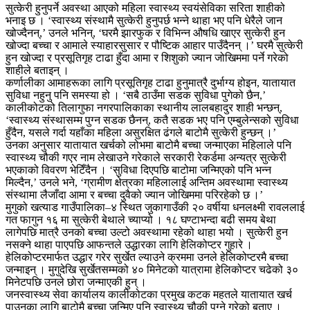
सुत्केरी हुनुपर्ने अवस्था आएको महिला स्वास्थ्य स्वयंसेविका सरिता शाहीको
भनाइ छ । ‘स्वास्थ्य संस्थामै सुत्केरी हुनुपर्छ भन्ने थाहा भए पनि धेरैले जान
खोज्दैनन्,’ उनले भनिन्, ‘घरमै झारफुक र विभिन्न औषधि खाएर सुत्केरी हुन
खोज्दा बच्चा र आमाले स्याहारसुसार र पौष्टिक आहार पाउँदैनन् ।’ घरमै सुत्केरी
हुन खोज्दा र प्रसूतिगृह टाढा हुँदा आमा र शिशुको ज्यान जोखिममा पर्ने गरेको
शाहीले बताइन् ।
कर्णालीका आमाहरूका लागि प्रसूतिगृह टाढा हुनुमात्रै दुर्भाग्य होइन, यातायात
सुविधा नहुनु पनि समस्या हो । ‘सबै ठाउँमा सडक सुविधा पुगेको छैन,’
कालीकोटको तिलागुफा नगरपालिकाका स्थानीय लालबहादुर शाही भन्छन्,
‘स्वास्थ्य संस्थासम्म पुग्न सडक छैनन्, कतै सडक भए पनि एम्बुलेन्सको सुविधा
हुँदैन, यसले गर्दा यहाँका महिला असुरक्षित ढंगले बाटोमै सुत्केरी हुन्छन् ।’
उनका अनुसार यातायात खर्चको लोभमा बाटोमै बच्चा जन्माएका महिलाले पनि
स्वास्थ्य चौकी गएर नाम लेखाउने गरेकाले सरकारी रेकर्डमा अन्यत्र सुत्केरी
भएकाको विवरण भेटिँदैन । ‘सुविधा दिएपछि बाटोमा जन्मिएको पनि भन्न
मिल्दैन,’ उनले भने, ‘ग्रामीण क्षेत्रका महिलालाई अन्तिम अवस्थामा स्वास्थ्य
संस्थामा लैजाँदा आमा र बच्चा दुवैको ज्यान जोखिममा परिरहेको छ ।’
मुगुको खत्याड गाउँपालिका–४ स्थित जुकागाउँकी २० वर्षीया धनलक्ष्मी रावललाई
गत फागुन १६ मा सुत्केरी बेथाले च्याप्यो । १८ घण्टाभन्दा बढी समय बेथा
लागेपछि मात्रै उनको बच्चा उल्टो अवस्थामा रहेको थाहा भयो । सुत्केरी हुन
नसक्ने थाहा पाएपछि आफन्तले उद्धारका लागि हेलिकोप्टर गुहारे ।
हेलिकोप्टरमार्फत उद्धार गरेर सुर्खेत ल्याउने क्रममा उनले हेलिकोप्टरमै बच्चा
जन्माइन् । मुगुदेखि सुर्खेतसम्मको ४० मिनेटको यात्रामा हेलिकोप्टर चढेको ३०
मिनेटपछि उनले छोरा जन्माएकी हुन् ।
जनस्वास्थ्य सेवा कार्यालय कालीकोटका प्रमुख कटक महतले यातायात खर्च
पाउनका लागि बाटोमै बच्चा जन्मिए पनि स्वास्थ्य चौकी पुग्ने गरेको बताए ।