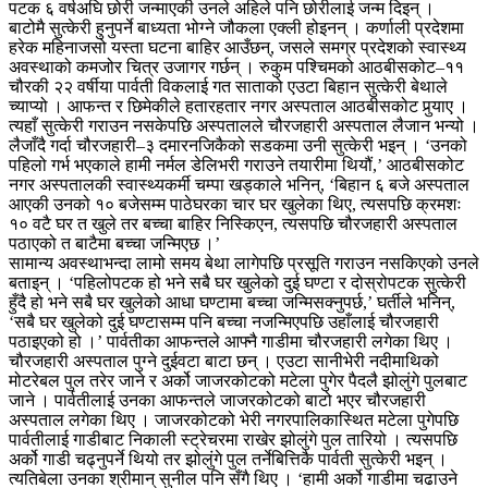
पटक ६ वर्षअघि छोरी जन्माएकी उनले अहिले पनि छोरीलाई जन्म दिइन् ।
बाटोमै सुत्केरी हुनुपर्ने बाध्यता भोग्ने जौकला एक्ली होइनन् । कर्णाली प्रदेशमा
हरेक महिनाजसो यस्ता घटना बाहिर आउँछन्, जसले समग्र प्रदेशको स्वास्थ्य
अवस्थाको कमजोर चित्र उजागर गर्छन् । रुकुम पश्चिमको आठबीसकोट–११
चौरकी २२ वर्षीया पार्वती विकलाई गत साताको एउटा बिहान सुत्केरी बेथाले
च्याप्यो । आफन्त र छिमेकीले हतारहतार नगर अस्पताल आठबीसकोट पुर्‍याए ।
त्यहाँ सुत्केरी गराउन नसकेपछि अस्पतालले चौरजहारी अस्पताल लैजान भन्यो ।
लैजाँदै गर्दा चौरजहारी–३ दमारनजिकैको सडकमा उनी सुत्केरी भइन् । ‘उनको
पहिलो गर्भ भएकाले हामी नर्मल डेलिभरी गराउने तयारीमा थियौं,’ आठबीसकोट
नगर अस्पतालकी स्वास्थ्यकर्मी चम्पा खड्काले भनिन्, ‘बिहान ६ बजे अस्पताल
आएकी उनको १० बजेसम्म पाठेघरका चार घर खुलेका थिए, त्यसपछि क्रमशः
१० वटै घर त खुले तर बच्चा बाहिर निस्किएन, त्यसपछि चौरजहारी अस्पताल
पठाएको त बाटैमा बच्चा जन्मिएछ ।’
सामान्य अवस्थाभन्दा लामो समय बेथा लागेपछि प्रसूति गराउन नसकिएको उनले
बताइन् । ‘पहिलोपटक हो भने सबै घर खुलेको दुई घण्टा र दोस्रोपटक सुत्केरी
हुँदै हो भने सबै घर खुलेको आधा घण्टामा बच्चा जन्मिसक्नुपर्छ,’ घर्तीले भनिन्,
‘सबै घर खुलेको दुई घण्टासम्म पनि बच्चा नजन्मिएपछि उहाँलाई चौरजहारी
पठाइएको हो ।’ पार्वतीका आफन्तले आफ्नै गाडीमा चौरजहारी लगेका थिए ।
चौरजहारी अस्पताल पुग्ने दुईवटा बाटा छन् । एउटा सानीभेरी नदीमाथिको
मोटरेबल पुल तरेर जाने र अर्को जाजरकोटको मटेला पुगेर पैदलै झोलुंगे पुलबाट
जाने । पार्वतीलाई उनका आफन्तले जाजरकोटको बाटो भएर चौरजहारी
अस्पताल लगेका थिए । जाजरकोटको भेरी नगरपालिकास्थित मटेला पुगेपछि
पार्वतीलाई गाडीबाट निकाली स्ट्रेचरमा राखेर झोलुंगे पुल तारियो । त्यसपछि
अर्को गाडी चढ्नुपर्ने थियो तर झोलुंगे पुल तर्नेबित्तिकै पार्वती सुत्केरी भइन् ।
त्यतिबेला उनका श्रीमान् सुनील पनि सँगै थिए । ‘हामी अर्को गाडीमा चढाउने