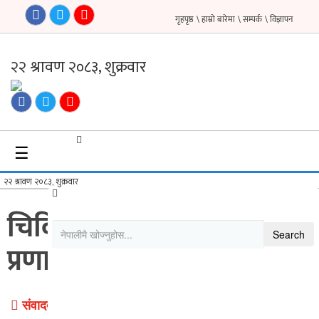
गृहपृष्ठ
\ हाम्रो बारेमा
\ सम्पर्क
\ विज्ञापन
गृहपृष्ठ
समाचार
☰
फिचर
सौन्दर्य
अन्तर्वार्ता
चिकित्सा शिक्षामा परसेन्टाइल
Search
विचार
प्रणाली
ब्लग
फर्मा
संवाददाता