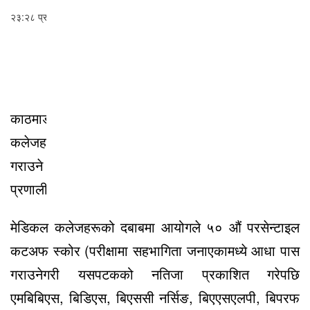
९ असार २०७९, बिहीबार
वैकल्पिक
२३:२८ प्रकाशित
चिकित्सा
हेल्थ
अ
अ
अ
टिप्स
भिडियो
काठमाडौं । चिकित्सा शिक्षा आयोगले निजी मेडिकल
कलेजहरूको दबाबमा चिकित्सा शिक्षामा धेरै विद्यार्थी पास
गराउने उद्देश्यले प्रवेश परीक्षाको नतिजा परसेन्टाइल
प्रणालीमा प्रकाशित गरेको छ।
मेडिकल कलेजहरूको दबाबमा आयोगले ५० औं परसेन्टाइल
कटअफ स्कोर (परीक्षामा सहभागिता जनाएकामध्ये आधा पास
गराउनेगरी यसपटकको नतिजा प्रकाशित गरेपछि
एमबिबिएस, बिडिएस, बिएससी नर्सिङ, बिएएसएलपी, बिपरफ