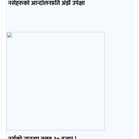
नर्सहरुको आन्दोलनप्रति अँझै उपेक्षा
नर्सको न्यूनतम तलब ३० हजार !