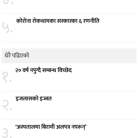
५.
कोरोना रोकथामका सरकारका ६ रणनीति
धेरै पढिएको
१.
२० वर्ष नपुग्दै सम्बन्ध विच्छेद
२.
इजलासको इज्जत
३.
‘अस्पतालमा बिरामी अलपत्र नपरून्’