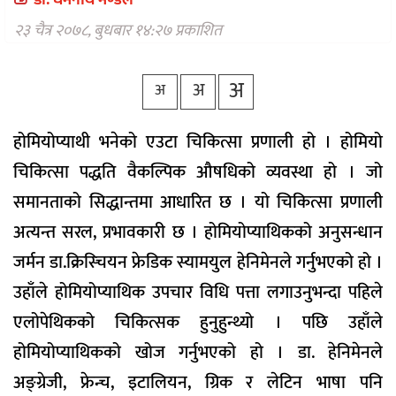
डा. धर्मनाथ मण्डल
वैकल्पिक
चिकित्सा
२३ चैत्र २०७८, बुधबार १४:२७ प्रकाशित
हेल्थ
अ
अ
टिप्स
अ
भिडियो
होमियोप्याथी भनेको एउटा चिकित्सा प्रणाली हो । होमियो
चिकित्सा पद्धति वैकल्पिक औषधिको व्यवस्था हो । जो
समानताको सिद्धान्तमा आधारित छ । यो चिकित्सा प्रणाली
अत्यन्त सरल, प्रभावकारी छ । होमियोप्याथिकको अनुसन्धान
जर्मन डा.क्रिस्चियन फ्रेडिक स्यामयुल हेनिमेनले गर्नुभएको हो ।
उहाँले होमियोप्याथिक उपचार विधि पत्ता लगाउनुभन्दा पहिले
एलोपेथिकको चिकित्सक हुनुहुन्थ्यो । पछि उहाँले
होमियोप्याथिकको खोज गर्नुभएको हो । डा. हेनिमेनले
अङ्ग्रेजी, फ्रेन्च, इटालियन, ग्रिक र लेटिन भाषा पनि