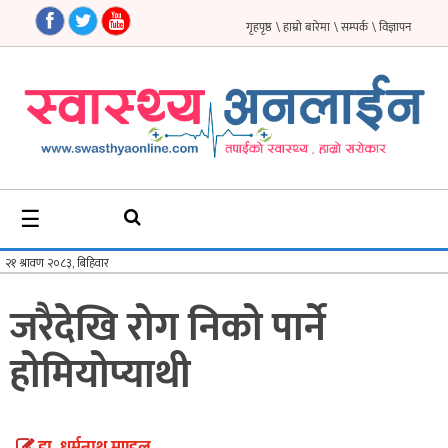
गृहपृष्ठ
\ हाम्रो बारेमा
\ सम्पर्क
\ विज्ञापन
गृहपृष्ठ
समाचार
फिचर
☰
सौन्दर्य
अन्तर्वार्ता
जरैदेखि रोग निको पार्ने
विचार
होमियोप्याथी
ब्लग
फर्मा