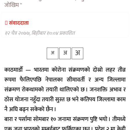
वैकल्पिक
जोखिम "
चिकित्सा
हेल्थ
संवाददाता
टिप्स
१२ चैत्र २०७७, बिहीबार १०:०४ प्रकाशित
भिडियो
अ
अ
अ
काठमाडौँ — भारतमा कोरोना संक्रमणको दोस्रो लहर तीव्र
रूपमा फैलिएपछि नेपालका सीमावर्ती र अन्य जिल्लामा
संक्रमण रोकथामको तयारी थालिएको छ । जनशक्ति अभाव र
ठोस योजना नहुँदा तयारी सुस्त छ भने कतिपय जिल्लामा काम
नै अघि बढ्न सकेको छैन ।
बारा र पर्सामा सोमबार १० जनामा संक्रमण पुष्टि भयो । तीमध्ये
एक जना भारतको मुम्बईबाट फर्किएका छन् । प्रदेश २ मा केही