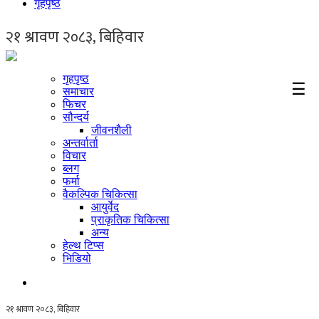
गृहपृष्ठ
गृहपृष्ठ
☰
समाचार
फिचर
सौन्दर्य
जीवनशैली
अन्तर्वार्ता
विचार
ब्लग
फर्मा
वैकल्पिक चिकित्सा
आयुर्वेद
प्राकृतिक चिकित्सा
अन्य
हेल्थ टिप्स
भिडियो