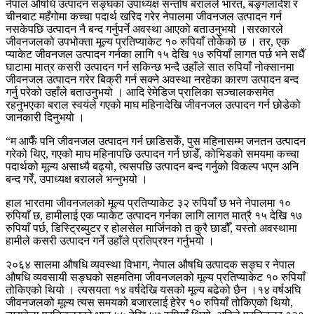
नेपाल औषधि उत्पादन सङ्घका उपाध्यक्ष सन्तोष बरालले भारत, बङ्गलादेश र
चीनबाट महँगोमा कच्चा पदार्थ खरिद गरेर नेपालमा जीवनजल उत्पादन गर्न
नसकेपछि उत्पादन नै बन्द गर्नुपर्ने अवस्था आएको बताउनुभयो ।सरकारले
जीवनजलको उपभोक्ता मूल्य प्रतिप्याकेट १० रुपियाँ तोकेको छ । तर, एक
प्याकेट जीवनजल उत्पादन गर्नका लागि १५ देखि १७ रुपियाँ लागत पर्छ भने सधैँ
घाटामा मात्र कसरी उत्पादन गर्न सकिन्छ भन्दै उहाँले सात रुपियाँ नोक्सानमा
जीवनजल उत्पादन गरेर बिक्री गर्न सक्ने अवस्था नरहेका कारण उत्पादन बन्द
गर्नु परेको उहाँले बताउनुभयो । आदि रेमेडिज प्रालिका सञ्चालकसमेत
रहनुभएका बराल स्वयंले गएको माघ महिनादेखि जीवनजल उत्पादन गर्न छोडेको
जानकारी दिनुभयो ।
“म आफैँ पनि जीवनजल उत्पादन गर्न छाडिसकेँ, पुस महिनासम्म जनतन उत्पादन
गरेको थिए, गएको माघ महिनापछि उत्पादन गर्न छाडेँ, कोभिडको समयमा कच्चा
पदार्थको मूल्य असाध्यै बढ्यो, त्यसपछि उत्पादन बन्द गर्नुको विकल्प भएन अनि
बन्द गरेँ, उपाध्यक्ष बरालले भन्नुभयो ।
हाल भारतमा जीवनजलको मूल्य प्रतिप्याकेट ३२ रुपियाँ छ भने नेपालमा १०
रुपियाँ छ, हामीलाई एक प्याकेट उत्पादन गर्नका लागि लागत मात्रै १५ देखि १७
रुपियाँ पर्छ, डिस्ट्रिब्युटर र होलसेल मार्जिनको त कुरै छाडौँ, यस्तो अवस्थामा
हामीले कसरी उत्पादन गर्ने उहाँले प्रतिप्रश्न गर्नुभयो ।
२०६४ सालमा औषधि व्यवस्था विभाग, नेपाल औषधि उत्पादक सङ्घ र नेपाल
औषधि व्यवसायी सङ्घको सहमतिमा जीवनजलको मूल्य प्रतिप्याकेट १० रुपियाँ
तोकिएको थियो । त्यसयता १४ वर्षदेखि यसको मूल्य बढेको छैन ।१४ वर्षअघि
जीवनजलको मूल्य त्यस समयको बजारलाई हेरेर १० रुपियाँ तोकिएको थियो,