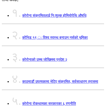
१.
कोरोना संक्रमितलाई निःशुल्क होमियोपेथि औषधि
२.
कोेभिड १९ ः विश्व स्वस्थ बनाउन नर्सको भूमिका
३.
कोरोनाको उच्च जोखिममा प्रदेश २
४.
काठमाडौं उपत्यकामा भेटिए संक्रमित, सर्वसाधारण त्रासमा
५.
कोरोना रोकथामका सरकारका ६ रणनीति