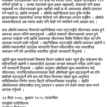
त्यसबेला प्रतिडलरको भाउ ५५ देखि ५७ रुपियाँ थियो, अहिले प्रतिडलर १२१
रुपियाँ पुगेको छ । कच्चा पदार्थको मूल्य डबल भइसक्यो, लेबलको पनि डबल
भइसक्यो तर जीवनजलको मूल्य जहाँको त्यही छ यो अवस्थामा औषधि उत्पादन
गर्न गाह्रो छ, उहाँले भन्नुभयो । औषधि उद्योगीहरूले हाल दुर्गम गाउँमा
झाडापखाला महामारीका रूपमा फैलियो भने जीवनजल लगभग पाइँदैन । औषधि
व्यवसायीहरूले अब यसमा चाहेर पनि केही गर्न नसकिने भन्दै आएका छन् ।
यता औषधि व्यवस्था विभागले महानिर्देशक भरत भट्टराईले जीवनजल अभाव हुने
अवस्था आउन नदिने बताउनुुभयो ।अहिले तत्कालै जीवनजलको अभाव हुने
अवस्था नरहेको भन्दै उहाँले आवश्यक जीवनजल विशेष निर्देशन दिएर भए पनि
उपलब्ध गराउने दाबी गर्नुभयो । महानिर्देशक भट्टराईले औषधि उत्पादन उद्योगी र
औषधि व्यवसायीले उठाएका मागप्रति विभाग संवेदनशील भएर यथाशीघ्र
समाधान गर्ने गरी आन्तरिक तयारीमा जुटेको जानकारी दिनुभयो ।
उहाँले मूल्य समायोजनको विषयमा विभाग एक्कैले चाहेर नहुने हुँदा सकेसम्म चैत
महिनाभित्रै उद्योगी र व्यवसायीले उठाएका मागको समाधान गर्नका लागि पहल
गर्ने जानकारी दिनुभयो । उहाँका अनुसार औषधिको मूल्य समायोजन गर्दा
जीवनजल, पारासिटामोललगायतका केही औषधिको मूल्य बढाउनुपर्ने भए पनि
केहीको घटाउनुपर्ने पनि छन् त्यो विषय विभागमा रहेको मूल्य अनुगमन
समितिमार्फत निर्णय गराएर छिट्टै मन्त्रिपरिषदमा पठाइनेछ । उहाँले
औषधिजस्ता संवेदनशील वस्तु उत्पादन र आयात गर्न रोक्ने जस्ता काम नगर्न
आग्रह गर्नुभयो ।
२३ चैत्र २०७८, बुधबार १४:१८ प्रकाशित
तपाईको प्रतिक्रिया