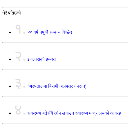
धेरै पढिएको
१.
२० वर्ष नपुग्दै सम्बन्ध विच्छेद
२.
इजलासको इज्जत
३.
‘अस्पतालमा बिरामी अलपत्र नपरून्’
४.
संक्रमण बढेसँगै खोप लगाउन स्वास्थ्य मन्त्रालयको आग्रह