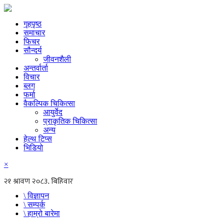
गृहपृष्ठ
समाचार
फिचर
सौन्दर्य
जीवनशैली
अन्तर्वार्ता
विचार
ब्लग
फर्मा
वैकल्पिक चिकित्सा
आयुर्वेद
प्राकृतिक चिकित्सा
अन्य
हेल्थ टिप्स
भिडियो
×
\ विज्ञापन
\ सम्पर्क
\ हाम्रो बारेमा