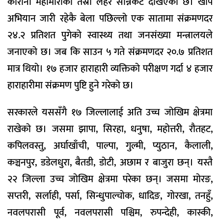
कोरोना महामारीको तेस्रो लहर सन्निकट देखिएको छ। खोप
अभियान जारी रहेकै बेला पछिल्लो एक सातामा संक्रमणदर
२४.२ प्रतिशत पुगेको स्वास्थ्य तथा जनसंख्या मन्त्रालयले
जनाएको छ। जब कि साउन ५ गते संक्रमणदर २०.७ प्रतिशत
मात्र थियो। १७ हजार हाराहारी व्यक्तिको परीक्षण गर्दा ४ हजार
हाराहारीमा संक्रमण पुष्टि हुने गरेको छ।
सरकारले यससँगै १७ जिल्लालाई अति उच्च जोखिम क्षेत्रमा
राखेको छ। जसमा झापा, सिरहा, धनुषा, महोत्तरी, रौतहट,
कपिलवस्तु, अर्घाखाँची, पाल्पा, गुल्मी, प्युठान, कैलाली,
कञ्चनपुर, डडेलधुरा, बैतडी, डोटी, अछाम र बाजुरा छन्। यस्तै
२२ जिल्ला उच्च जोखिम क्षेत्रमा परेका छन्। जसमा मोरङ,
सप्तरी, सर्लाही, पर्सा, सिन्धुपाल्चोक, धादिङ, गोरखा, तनहुँ,
नवलपरासी पूर्व, नवलपरासी पश्चिम, रुपन्देही, कास्की,