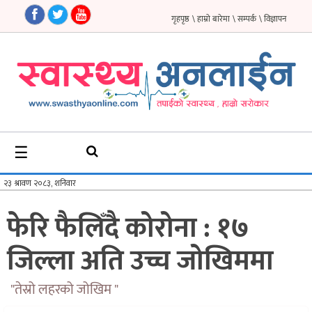
गृहपृष्ठ
\ हाम्रो बारेमा
\ सम्पर्क
\ विज्ञापन
गृहपृष्ठ
समाचार
फिचर
☰
सौन्दर्य
अन्तर्वार्ता
फेरि फैलिँदै कोरोना : १७
विचार
जिल्ला अति उच्च जोखिममा
ब्लग
फर्मा
"तेस्रो लहरको जोखिम "