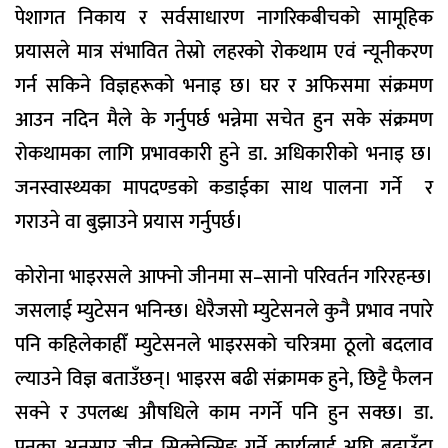
पेशागत निकाय र सर्वसाधारण नागरिकबीचको सामूहिक
प्रयासले मात्र संभावित तेस्रो लहरको रोकथाम एवं न्यूनीकरण
गर्न सकिने विज्ञहरूको भनाइ छ। घर र अफिसमा संक्रमण
आउन नदिन मैले के गर्नुपर्छ भन्नेमा सचेत हुन सके संक्रमण
रोकथामका लागि प्रभावकारी हुने डा. अधिकारीको भनाइ छ।
जनस्वास्थ्यका मापदण्डको कडाईका साथ पालना गर्ने र
गराउने वा बुझाउने प्रयास गर्नुपर्छ।
कोरोना भाइरसले आफ्नो जीनमा स–सानो परिवर्तन गरिरहन्छ।
जसलाई म्युटेसन भनिन्छ। धेरैजसो म्युटेसनले कुनै प्रभाव नपारे
पनि कहिलेकाहीँ म्युटेसनले भाइरसको चरित्रमा ठूलो बदलाव
ल्याउने विज्ञ बताउँछन्। भाइरस बढी संक्रामक हुने, छिट्टै फैलन
सक्ने र उपलब्ध औषधिले काम नगर्ने पनि हुन सक्छ। डा.
पुनका अनुसार जीन सिक्वेन्सिङ गर्ने कार्यलाई अघि बढाउँदा