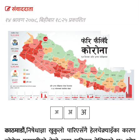
वैकल्पिक
संवाददाता
चिकित्सा
१४ श्रावण २०७८, बिहीबार १८:२५ प्रकाशित
हेल्थ
टिप्स
भिडियो
अ
अ
अ
काठमाडौं,
निषेधाज्ञा खुकुलो पारिएसँगै हेलचेक्र्याइँका कारण