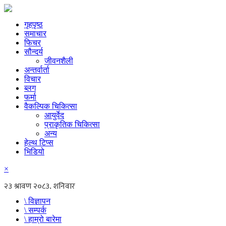
गृहपृष्ठ
समाचार
फिचर
सौन्दर्य
जीवनशैली
अन्तर्वार्ता
विचार
ब्लग
फर्मा
वैकल्पिक चिकित्सा
आयुर्वेद
प्राकृतिक चिकित्सा
अन्य
हेल्थ टिप्स
भिडियो
×
\ विज्ञापन
\ सम्पर्क
\ हाम्रो बारेमा