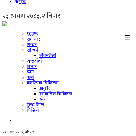
गृहपृष्ठ
गृहपृष्ठ
☰
समाचार
फिचर
सौन्दर्य
जीवनशैली
अन्तर्वार्ता
विचार
ब्लग
फर्मा
वैकल्पिक चिकित्सा
आयुर्वेद
प्राकृतिक चिकित्सा
अन्य
हेल्थ टिप्स
भिडियो