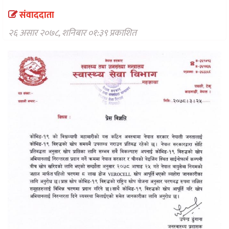
वैकल्पिक
संवाददाता
चिकित्सा
२६ असार २०७८, शनिबार ०१:३९ प्रकाशित
हेल्थ
टिप्स
भिडियो