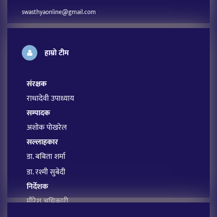
swasthyaonline@gmail.com
हाम्रो टीम
संरक्षक
राधादेवी उपाध्याय
सम्पादक
अशोक पोखरेल
सल्लाहकार
डा. बबिता शर्मा
डा. रश्मी सुबेदी
निर्देशक
मीरेश अधिकारी
प्रबन्ध सम्पादक