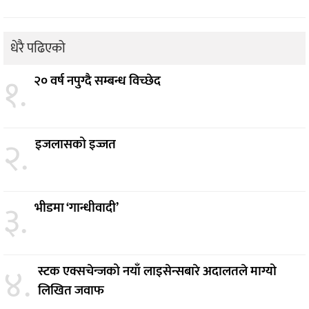
धेरै पढिएको
१.
२० वर्ष नपुग्दै सम्बन्ध विच्छेद
२.
इजलासको इज्जत
३.
भीडमा ‘गान्धीवादी’
४.
स्टक एक्सचेन्जको नयाँ लाइसेन्सबारे अदालतले माग्यो
लिखित जवाफ