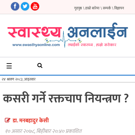
गृहपृष्ठ
\ हाम्रो बारेमा
\ सम्पर्क
\ विज्ञापन
गृहपृष्ठ
समाचार
फिचर
☰
सौन्दर्य
अन्तर्वार्ता
कसरी गर्ने रक्तचाप नियन्त्रण ?
विचार
ब्लग
डा. मनबहादुर केसी
फर्मा
१० असार २०७८, बिहीबार २०:४० प्रकाशित