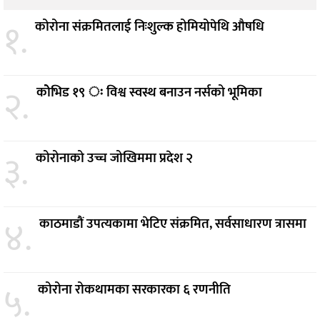
१.
कोरोना संक्रमितलाई निःशुल्क होमियोपेथि औषधि
२.
कोेभिड १९ ः विश्व स्वस्थ बनाउन नर्सको भूमिका
३.
कोरोनाको उच्च जोखिममा प्रदेश २
४.
काठमाडौं उपत्यकामा भेटिए संक्रमित, सर्वसाधारण त्रासमा
५.
कोरोना रोकथामका सरकारका ६ रणनीति