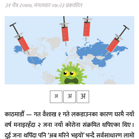
वैकल्पिक
३१ चैत्र २०७७, मंगलवार ०७:२३ प्रकाशित
चिकित्सा
हेल्थ
टिप्स
भिडियो
अ
अ
अ
काठमाडौँ — गत वैशाख १ गते लकडाउनका कारण घरमै नयाँ
वर्ष मनाइरहँदा २ जना नयाँ कोरोना संक्रमित थपिएका थिए ।
दुई जना थपिँदा पनि ‘अब मरिने भइयो’ भन्दै सर्वसाधारण लामो