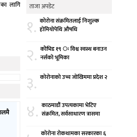
यसका लागि
ताजा अपडेट
१.
कोरोना संक्रमितलाई निःशुल्क
होमियोपेथि औषधि
२.
कोेभिड १९ ः विश्व स्वस्थ बनाउन
नर्सको भूमिका
३.
कोरोनाको उच्च जोखिममा प्रदेश २
४.
काठमाडौं उपत्यकामा भेटिए
पालमै
संक्रमित, सर्वसाधारण त्रासमा
कोरोना रोकथामका सरकारका ६