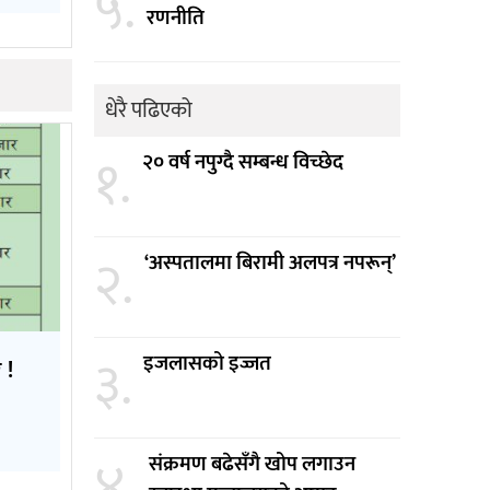
५.
रणनीति
धेरै पढिएको
१.
२० वर्ष नपुग्दै सम्बन्ध विच्छेद
२.
‘अस्पतालमा बिरामी अलपत्र नपरून्’
३.
इजलासको इज्जत
 !
४.
संक्रमण बढेसँगै खोप लगाउन