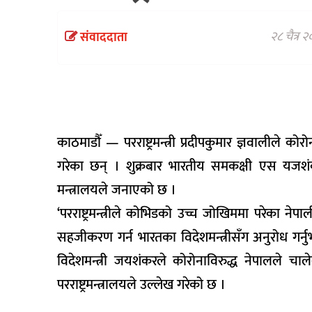
वैकल्पिक
चिकित्सा
२८ चैत्र 
संवाददाता
हेल्थ
टिप्स
भिडियो
काठमाडौँ — परराष्ट्रमन्त्री प्रदीपकुमार ज्ञवालील
गरेका छन् । शुक्रबार भारतीय समकक्षी एस यजशंकरस
मन्त्रालयले जनाएको छ ।
‘परराष्ट्रमन्त्रीले कोभिडको उच्च जोखिममा परेका ने
सहजीकरण गर्न भारतका विदेशमन्त्रीसँग अनुरोध गर्नुभ
विदेशमन्त्री जयशंकरले कोरोनाविरुद्ध नेपालले 
परराष्ट्रमन्त्रालयले उल्लेख गरेको छ ।