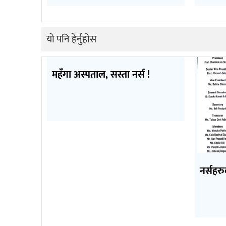
यो पनि हेर्नुहोस
महँगा अस्पताल, सस्ता नर्स !
नर्सहरु