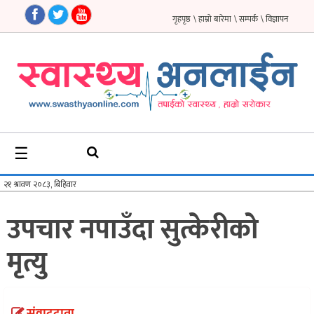
गृहपृष्ठ
\ हाम्रो बारेमा
\ सम्पर्क
\ विज्ञापन
गृहपृष्ठ
समाचार
फिचर
☰
सौन्दर्य
अन्तर्वार्ता
उपचार नपाउँदा सुत्केरीको
विचार
मृत्यु
ब्लग
फर्मा