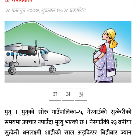
संवाददाता
वैकल्पिक
चिकित्सा
२८ फाल्गुन २०७७, शुक्रबार १५:२८ प्रकाशित
हेल्थ
टिप्स
भिडियो
अ
अ
अ
मुगु । मुगुको सोरु गाउँपालिका–५, नेरगाउँकी सुत्केरीको
समयमा उपचार नपाउँदा मृत्यु भएको छ । नेरगाउँकी २३ वर्षीया
सुत्केरी धनलक्ष्मी शाहीको साल अड्किएर बिहीबार ज्यान