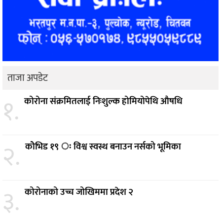
ताजा अपडेट
१.
कोरोना संक्रमितलाई निःशुल्क होमियोपेथि औषधि
२.
कोेभिड १९ ः विश्व स्वस्थ बनाउन नर्सको भूमिका
३.
कोरोनाको उच्च जोखिममा प्रदेश २