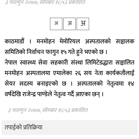
३ फाल्गुन २०७७, सोमबार १८:५३ प्रकाशित
वैकल्पिक
चिकित्सा
अ
अ
अ
हेल्थ
टिप्स
काठमाडौं । मनमोहन मेमोरियल अस्पतालको सञ्चालक
भिडियो
समितिको निर्वाचन फागुन १५ गते हुने भएको छ ।
नेपाल स्वास्थ्य सेवा सहकारी संस्था लिमिटेडद्धारा सञ्चालित
मनमोहन अस्पतालमा एमालेका २६ सय नेता कार्यकतौलाई
सेयर सदस्य बनाइएको छ । अस्पतालको नेतृत्वमा १४
वर्षदेखि राजेन्द्र पाण्डेले नेतृत्व गर्दै आएका छन् ।
३ फाल्गुन २०७७, सोमबार १८:५३ प्रकाशित
तपाईको प्रतिक्रिया