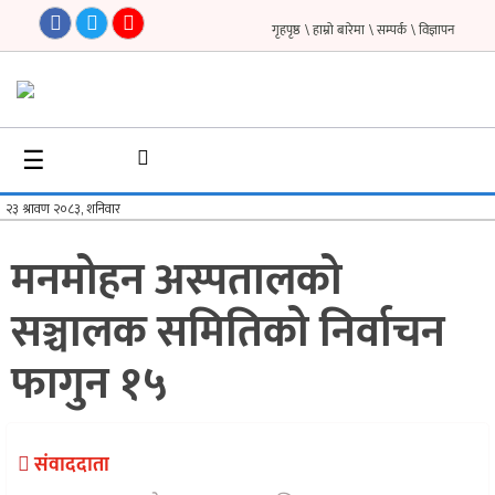
गृहपृष्ठ
\ हाम्रो बारेमा
\ सम्पर्क
\ विज्ञापन
गृहपृष्ठ
☰
समाचार
फिचर
मनमोहन अस्पतालको
सौन्दर्य
सञ्चालक समितिको निर्वाचन
अन्तर्वार्ता
फागुन १५
विचार
ब्लग
संवाददाता
फर्मा