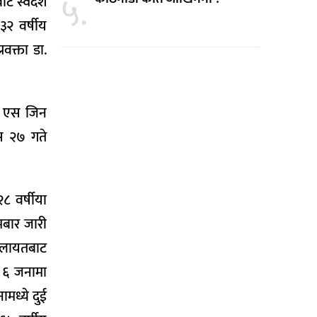
५.
ाट स्वदेश
३२ वर्षीय
वक्ता डा.
मा एस जिन
ुस २७ गते
८ वर्षीया
मबार जारी
बेलायतबाट
 ६ जनामा
ामध्ये दुई