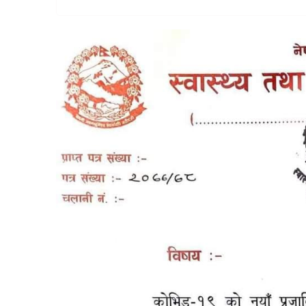
वैकल्पिक
चिकित्सा
हेल्थ
टिप्स
भिडियो