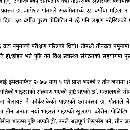
हुन्। उनीहरू केही समयअघि नयाँ भाइरसको उद्गमस्थल बेलायतब
्रवक्ता डा. जागेश्वर गौतमले संक्रमितमध्ये २८ वर्षीया महिला र 
ए। ६७ वर्षीय पुरुष पोजिटिभ नै रहे पनि लक्षण नदेखिएको प्र
६ वटा नमुनाको परीक्षण गरिएको थियो। तीमध्ये तीनवटा नमुना
ि हो/होइन भन्ने पुष्टि गर्न विश्व स्वास्थ्य संगठनको सहयोगमा प
ालालाई इमेलमार्फत २०७७ माघ ५ गते प्राप्त भएको र तीन जनामा (२
प्रजातिको भाइरसको संक्रमण भएको पुष्टि भएको छ’, मन्त्रालयले सो
ई जना बेलायत नै फर्किसकेको पाइएको छ।प्रवक्ता डा. गौतमले 
ामा तीन जनामा नयाँ भाइरस पाइएको खुलाए। ‘कोरोना पोजिटिभ
ा भाइरस पुष्टि भएको हो’, उनले अन्नपूर्ण पोस्ट्सँग भने, ‘तीन जन