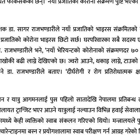
ायत फर्किसकेका छन्।’ नयाँ प्रजातिको कोरोना संक्रमण पुष्टि भएका
शक डा. सागर राजभण्डारीले नयाँ प्रजातिको भाइरस संक्रमितको स्
ँ प्रजातिको कोरोना भाइरस छिटो सर्छ। घरपरिवारका सबै सदस्य
क डा. राजभण्डारीले भने, ‘नयाँ भेरियन्टको कोरोनाको संक्रमणदर ७
ाखोकी बढी लाग्ने देखिएको छ। ज्वरो आउने, थकाइ लाग्ने, टाउको दु
 डा. राजभण्डारीले बताए। ‘दीर्घरोगी र रोग प्रतिरोधात्मक क्ष
डान र यात्रु आगमनलाई पुस पहिलो सातादेखि नेपालमा प्रतिबन्
लायत ट्रान्जिट भएर आउने यात्रुलाई नल्याउन विभिन्न हवाई सेवाला
ामध्ये केही व्यक्तिको स्वाब संकलन गरिएको थियो। मन्त्रालयले 
न्टाइनमा बस्न र प्रयोगशालामा स्वाब परीक्षण गर्न आग्रह गरेको 