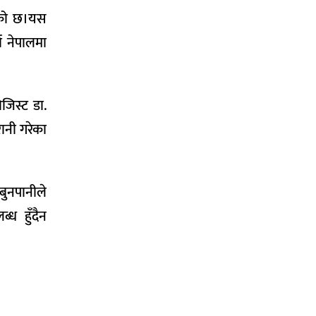
रेको छ।यस
ा नेपालमा
जिस्ट डा.
ानी गरेका
बुनपानीले
्ध हुँदैन