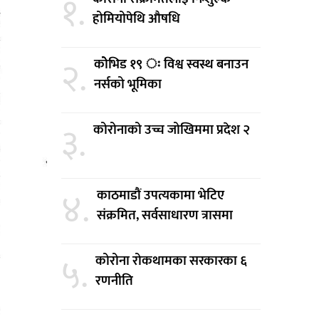
१.
होमियोपेथि औषधि
२.
कोेभिड १९ ः विश्व स्वस्थ बनाउन
नर्सको भूमिका
३.
कोरोनाको उच्च जोखिममा प्रदेश २
४.
काठमाडौं उपत्यकामा भेटिए
संक्रमित, सर्वसाधारण त्रासमा
५.
कोरोना रोकथामका सरकारका ६
रणनीति