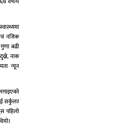
 ६७ वर्षीय
वास्थ्यमा
 एवं नजिक
० गुणा बढी
ख्ने, नाक
मता न्यून
ध लगाइएको
ई सर्कुलर
पुस पहिलो
थियो।