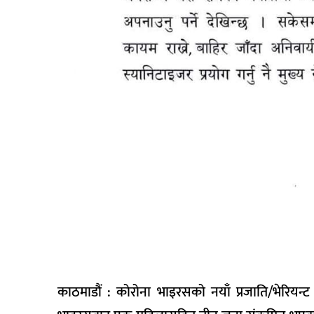
काठमाडौं : कोरोना भाइरसको नयाँ प्रजाति/भेरियन्