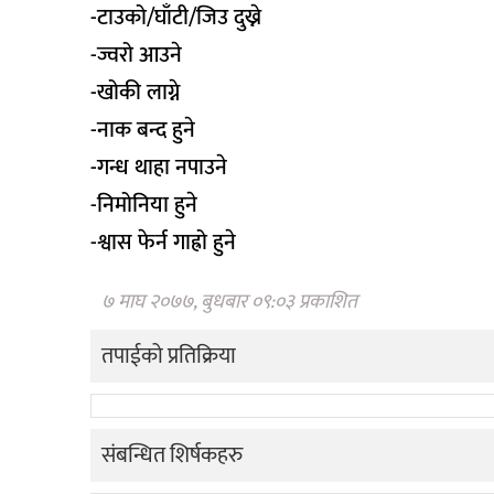
-टाउको/घाँटी/जिउ दुख्ने
-ज्वरो आउने
-खोकी लाग्ने
-नाक बन्द हुने
-गन्ध थाहा नपाउने
-निमोनिया हुने
-श्वास फेर्न गाह्रो हुने
७ माघ २०७७, बुधबार ०९:०३ प्रकाशित
तपाईको प्रतिक्रिया
संबन्धित शिर्षकहरु