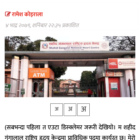
वैकल्पिक
चिकित्सा
रामेश कोइराला
हेल्थ
४ भाद्र २०७९, शनिबार २२:३५ प्रकाशित
टिप्स
भिडियो
अ
अ
अ
(सबभन्दा पहिला त एउटा डिस्क्लेमर जरूरी देखियो। म शहीद
गंगालाल राष्ट्रिय हृदय केन्द्रमा प्राविधिक पदमा कार्यरत छु। मेरो