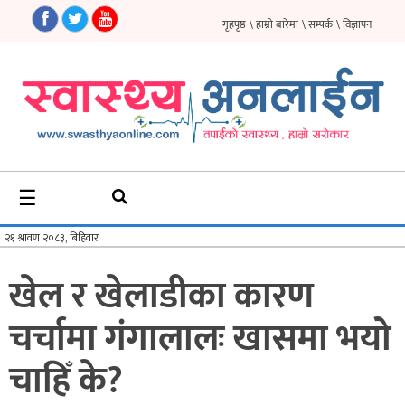
गृहपृष्ठ
\ हाम्रो बारेमा
\ सम्पर्क
\ विज्ञापन
गृहपृष्ठ
समाचार
फिचर
☰
सौन्दर्य
अन्तर्वार्ता
खेल र खेलाडीका कारण
विचार
चर्चामा गंगालालः खासमा भयो
ब्लग
चाहिँ के?
फर्मा