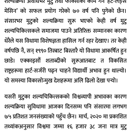
शल्यक्रिया अवधिभर मुटु तथा फोक्सोको काम गर्ने ‘हर्ट-लङ्स
मेसिन’ को सफल प्रयोग गरेको ७० वर्ष पनि पुगेको छैन।
संसारभर मुटुको शल्यक्रिया सुरू भएको केही वर्ष मुटु
शल्यचिकित्सकले समाजमा पाउने अतिरिक्त सम्मानका कारण
धेरैले यस विधामा विशेषज्ञता हासिल गर्न रहर देखाए। तर केही
वर्षपछि नै, सन् १९९० तिरबाट बिस्तारै यो विधामा आकर्षित हुन
छाडे। एक्काइसौं शताब्दीको सुरूआतबाट त विकसित
राष्ट्रहरूमा हार्ट-सर्जरी पढ्न चाहने विद्यार्थी अभाव हुन थाल्यो।
यो समस्या विकासोन्मुख देशहरूमा अलि ढिलो देखा पर्‍यो।
यसरी मुटुका शल्यचिकित्सकको विश्वव्यापी अभावका कारण
शल्यक्रिया सुविधामा आजका दिनसम्म पनि संसारमा लगभग
७५ प्रतिशत जनसंख्याको पहुँच छैन। मार्च, २०२० मा प्रकाशित
तथ्यांकअनुसार विश्वमा जम्मा १६ हजार ३८ जना मात्र मुटु