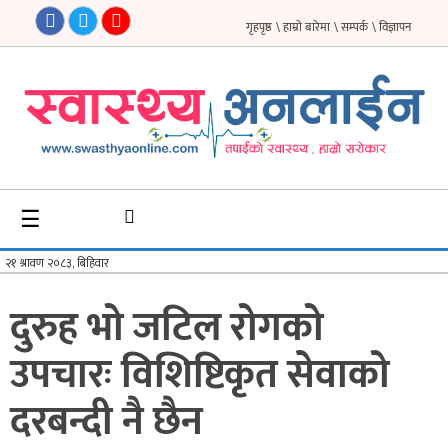
गृहपृष्ठ
\ हाम्रो बारेमा
\ सम्पर्क
\ विज्ञापन
गृहपृष्ठ
समाचार
फिचर
☰
सौन्दर्य
अन्तर्वार्ता
दुरुह भो जटिल रोगको
विचार
उपचारः विशिष्टिकृत सेवाको
ब्लग
दरबन्दी नै छैन
फर्मा