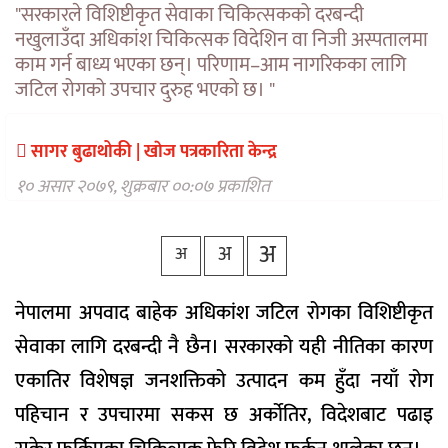
वैकल्पिक
"सरकारले विशिष्टीकृत सेवाका चिकित्सकको दरबन्दी
चिकित्सा
नखुलाउँदा अधिकांश चिकित्सक विदेशिन वा निजी अस्पतालमा
काम गर्न बाध्य भएका छन्। परिणाम–आम नागरिकका लागि
हेल्थ
जटिल रोगको उपचार दुरुह भएको छ। "
टिप्स
भिडियो
सागर बुढाथोकी | खाेज पत्रकारिता केन्द्र
१० असार २०७९, शुक्रबार ००:०७ प्रकाशित
अ
अ
अ
नेपालमा अपवाद बाहेक अधिकांश जटिल रोगका विशिष्टीकृत
सेवाका लागि दरबन्दी नै छैन। सरकारको यही नीतिका कारण
एकातिर विशेषज्ञ जनशक्तिको उत्पादन कम हुँदा नयाँ रोग
पहिचान र उपचारमा सकस छ अर्कोतिर, विदेशबाट पढाइ