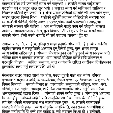
महाराजादेखि सबै जनालाई व्यंग्य गर्न पाइन्थ्यो । त्यसैले सायद गाईजात्रा
प्रदर्शन गर्न र कार्टुन लेख्न सुरु भयो । सशक्त व्यंग्य गर्ने मानिसको साहित्य र
स्क्रिप्ट बलियो हुन जरुरी छ । भैरव अर्यालजत्तिको व्यंग्यशिल्पी अरू जन्मिएनन्
भन्छन् लेखक विमल निभा । घडीको सुइँसँगै हतारमा दौडिरहेको समयमा अब
व्यंग्य–शैली फेरियो, फेरिए पात्र । प्रस्तुतीकरणको प्लाटफर्ममा आइपुग्दा
व्यंग्यको स्वरूप पनि फेरियो । अब साहित्यले मात्रै काम गर्न छोड्यो, मान्छेले
अभिनय, ब्याकग्राउन्ड संगीत, मुख बिगारेर, जीउ बक्र पारेर व्यंग्य गर्न थाले ।
सबैको व्यंग्य–शैली उस्तै भएपछि ती सबै स्टाइल ‘सस्ता’ हुँदै गए ।
समाज, संस्कृति, साहित्य, इतिहास थाहा हुनुपर्छ व्यंग्य गर्नेलाई । व्यंग्य गर्नेसँग
बहुविध समाज र संस्कृतिको अध्ययन हुनु जरुरी हुन्छ, जुन अभाव हाम्रा
व्यंग्यकर्मीमा खट्किन्छ । व्यंग्यका विषयवस्तुको खानी हुनुपर्ने व्यंग्यकारहरू अति
सीमित ज्ञान र कमजोर कलाका भरमा लाखौं बौद्धिक दर्शकअघि उभिन्छन् र
प्रस्तुति दिन्छन् । व्यक्ति, समुदाय, जात र वर्गमाथि लक्षित नगरीकन तिनीहरूका
कुरामाथि व्यंग्य गर्नु व्यंग्यकारको धर्म हो ।
मंगलबार मात्रै ‘एउटा सानो घर होस्, एउटा दुहुनो गाई’ सद्य व्यंग्य–संग्रह
प्रकाशित भएको छ कवि, व्यंग्य–लेखक, नेपाल प्रज्ञा प्रतिष्ठानका उपकुलपति
विमल निभाको । उनको विचार छ– जातजाति, समुदायको चरित्र, भाषा, थेगो,
गरिबी, लवज, भूगोल, भेषभूषा, शारीरिक अवस्थामाथि व्यंग्य गर्नुले सामाजिक
असन्तुलनलाई बढावा दिन्छ । ‘व्यंग्यको आफ्नै मर्यादा हुन्छ । व्यंग्य कुनै अराजक
चिन्तन होइन, व्यंग्यले जहिले पनि सन्तुलित आलोचनात्मक चेत बोकेको हुन्छ ।
त्यो चेत भनेको समग्रतामा सधैं सकारात्मक हुन्छ । र, त्यसले रचनात्मक
भावभूमि बोकेको हुन्छ । व्यंग्य संकुचित मनस्थिति, नकारात्मक भावभंगिमा र
विकृत मनस्थिति हो भन्ने आम बुझाइ छ, त्यो सरासर मिथ्या हो । श्रीमती,