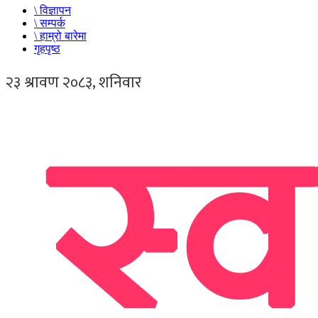
\ विज्ञापन
\ सम्पर्क
\ हाम्रो बारेमा
गृहपृष्ठ