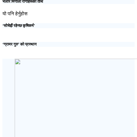
भेलोर मिर्गौला रोगीहरूको तीर्थ
यो पनि हेर्नुहोस
‘सोचेझैं रहेनछ कृषिकर्म’
‘ग्रामर गुरु’ को प्रस्थान