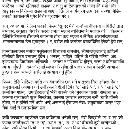
बास्सै’ हेरौं न, उनी थिए– खड्काजीको भूमिकामा, ती खड्काजी थिए– तालु
फाटेका । त्यो भूमिकाले खड्का र तालु फाटेकाहरूको मानहानि भयो भनेर
खड्काहरू विरोधमा सडकमा आए । तिनले कार्यक्रम उत्पादक संस्था मिडिया
हबको कार्यालयमै पुगेर विरोध प्रदर्शन गरे ।
सन् २०१० मा रिलिज भएको फिल्म ‘सुन्दर मेरो नाम’ मा दीपकराज गिरीले ढाड
बंग्याएर, अनुहार बिगारेर फरक क्षमता भएका व्यक्तिमाथि मजाक गरे । फिल्म र
टेलिसिरियलमा हँसाउने बहानामा होचा कद भएका र लैंगिक अल्पसंख्यकको
आत्मसम्मानमा ठेस पुर्‍याइन्छ । र, दर्शक त्यो कन्टेन्ट दशकौंदेखि हेरेको हेर्‍यै छन् ।
हास्यकलाकार मनोज गजुरेलका विचारमा कमजोर, सीमान्तकृतलाई कहिल्यै
हाँसोको विषय बनाउनु हुँदैन । भन्छन्, ‘पहिले–पहिले जे गरियो गरियो, अब
हास्यव्यंग्य जिम्मेवार भइसक्यो । जनता र गरिबमाथि होइन, सत्ता र बलियामाथि
व्यंग्य गर्नुपर्छ । कमजोरलाई व्यंग्य गरिरहँदा ती पात्र र त्यो वर्गप्रति अन्याय
हुन्छ । अब व्यंग्यले कसैलाई अन्याय गर्नु हुँदैन ।’
फिल्म, टेलिसिरियल कति असंवेदनशील छन् भने पात्रता निभाउनेहरू नेवाः
समुदायलाई अपमान गर्न उनीहरूको शैली टिपेर ‘ट’ लाई ‘त’, र ‘त’ लाई ‘ट’
सम्बोधन गर्छन् ।तपाईंहरूलाईं ‘मेरी बास्सै’ को ‘मुस्कान पासा’ सम्झना छ ?
कानमा गुलाफको फूल सिउरेका, कानमा कुण्डल लगाएका उनी ‘कटि हाँस्ने
होला, म ट हाँसेरै मर्ने भयो’ भन्दै अरूलाई हँसाउन नेवाः समुदायका पात्र भएर
नेवाःलाई नै उडाइरहेका छन् ।
कवि उज्ज्वला महर्जनले एक कवितामा भनेकी छन्– मेरो जिब्रोले ‘ट’ र ‘त’ को
फरक जान्दैनथ्यो ‘ड’ र ‘द’, ‘ध’ र ‘ढ’, ‘ठ’ र ‘थ’ बीचको दूरी मान्दैनथ्यो…
ढोका सधैं धोका थियो… । साहित्यको एउटा विधा हो– व्यंग्य । राजा–