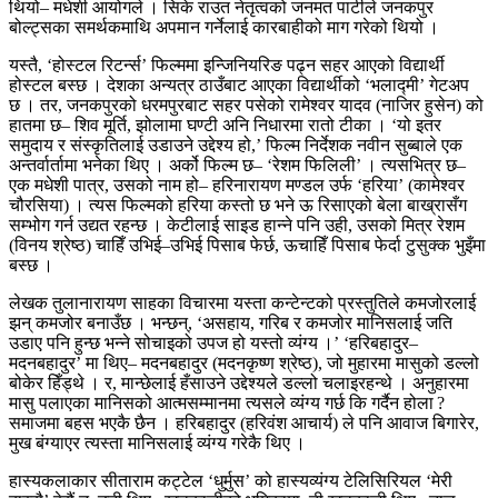
थियो– मधेशी आयोगले । सिके राउत नेतृत्वको जनमत पार्टीले जनकपुर
बोल्ट्सका समर्थकमाथि अपमान गर्नेलाई कारबाहीको माग गरेको थियो ।
यस्तै, ‘होस्टल रिटर्न्स’ फिल्ममा इन्जिनियरिङ पढ्न सहर आएको विद्यार्थी
होस्टल बस्छ । देशका अन्यत्र ठाउँबाट आएका विद्यार्थीको ‘भलाद्मी’ गेटअप
छ । तर, जनकपुरको धरमपुरबाट सहर पसेको रामेश्वर यादव (नाजिर हुसेन) को
हातमा छ– शिव मूर्ति, झोलामा घण्टी अनि निधारमा रातो टीका । ‘यो इतर
समुदाय र संस्कृतिलाई उडाउने उद्देश्य हो,’ फिल्म निर्देशक नवीन सुब्बाले एक
अन्तर्वार्तामा भनेका थिए । अर्को फिल्म छ– ‘रेशम फिलिली’ । त्यसभित्र छ–
एक मधेशी पात्र, उसको नाम हो– हरिनारायण मण्डल उर्फ ‘हरिया’ (कामेश्वर
चौरसिया) । त्यस फिल्मको हरिया कस्तो छ भने ऊ रिसाएको बेला बाख्रासँग
सम्भोग गर्न उद्यत रहन्छ । केटीलाई साइड हान्ने पनि उही, उसको मित्र रेशम
(विनय श्रेष्ठ) चाहिँ उभिई–उभिई पिसाब फेर्छ, ऊचाहिँ पिसाब फेर्दा टुसुक्क भुइँमा
बस्छ ।
लेखक तुलानारायण साहका विचारमा यस्ता कन्टेन्टको प्रस्तुतिले कमजोरलाई
झन् कमजोर बनाउँछ । भन्छन्, ‘असहाय, गरिब र कमजोर मानिसलाई जति
उडाए पनि हुन्छ भन्ने सोचाइको उपज हो यस्तो व्यंग्य ।’ ‘हरिबहादुर–
मदनबहादुर’ मा थिए– मदनबहादुर (मदनकृष्ण श्रेष्ठ), जो मुहारमा मासुको डल्लो
बोकेर हिँड्थे । र, मान्छेलाई हँसाउने उद्देश्यले डल्लो चलाइरहन्थे । अनुहारमा
मासु पलाएका मानिसको आत्मसम्मानमा त्यसले व्यंग्य गर्छ कि गर्दैन होला ?
समाजमा बहस भएकै छैन । हरिबहादुर (हरिवंश आचार्य) ले पनि आवाज बिगारेर,
मुख बंग्याएर त्यस्ता मानिसलाई व्यंग्य गरेकै थिए ।
हास्यकलाकार सीताराम कट्टेल ‘धुर्मुस’ को हास्यव्यंग्य टेलिसिरियल ‘मेरी