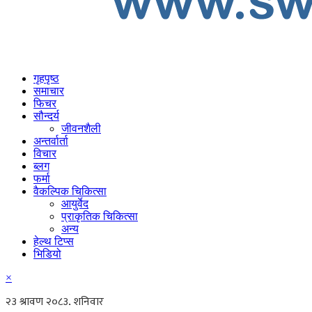
गृहपृष्ठ
समाचार
फिचर
सौन्दर्य
जीवनशैली
अन्तर्वार्ता
विचार
ब्लग
फर्मा
वैकल्पिक चिकित्सा
आयुर्वेद
प्राकृतिक चिकित्सा
अन्य
हेल्थ टिप्स
भिडियो
×