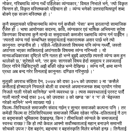
नोकर, गरिबमाथि व्यंग्य गर्थे पहिलेका व्यंग्यकार,’ विमल निभाले भने, ‘त्यो विकृत
चिन्तन हो, विकृत मस्तिष्कको पहिचान हो । व्यंग्य भनेको उत्तरदायित्वपूर्ण शब्द
बोक्ने एक सजग मस्तिष्क हो ।’
कुनै समुदायको पहिचानमाथि व्यंग्य गर्नु कसैको ‘पेसा’ बन्नु डरलाग्दो सामाजिक
ऐँजेरु हो । भाषा आयोगका सदस्य, कवि, व्यंग्यकार एवं भाषिक अभियन्ता सुरेश
किरणका विचारमा कुनै मान्छे वा समुदायको कमजोर पक्षमाथि व्यंग्य गर्न पाइँदैन ।
‘त्यस्तो व्यंग्य गर्दा सम्बन्धित समुदायलाई नकारात्मक असर पार्छ भने त्यो
कानुनतः दण्डनीय हो । पहिले–पहिलेजस्तो विषयमा पनि व्यंग्य गर्थ्यौं, जस्तो
अपांगता भएका व्यक्तिलाई अपांगताकै विषयमा व्यंग्य गरिन्थ्यो । यो
मानवअधिकारका दृष्टिले पनि गलत हो भन्ने बुझ्दै आएपछि त्यस्तो व्यंग्य कम हुन
थालेको छ,’ सुरेशले भने, ‘तर कुमः सागरको विषय हेर्दा समुदाय र लवजलाई
लिएर गरिने खिसिट्युरी अझै बाँकी रहेछ भन्ने देखिन्छ । व्यंग्य गर्ने, क्षमा माग्ने
प्रथा अब बन्द गरेर तिनलाई कानुनतः दण्डित गरिनुपर्छ ।’
मुलुकी अपराध संहिता ऐन, २०७४ को दफा ३०५ को उपदफा २ मा ‘कसैले
कसैलाई होच्याउने नियतले बोली वा वचनले अपमानजनक शब्द प्रयोग गरेमा
निजले गाली गरेको मानिनेछ’ भन्ने व्यवस्था छ । त्यस व्यवस्थालाई प्रस्ट पार्दै
गाली मात्रै नभई दफा ३०६ को उपदफा २ को खण्ड ‘क’ र ‘ग’ ले ‘बेइज्जत
गरेको मानिने’ भन्ने व्याख्या गर्छ ।
फिल्म–सिरियलले समाजसँग संवाद गर्छन् र सुन्दर समाजको कल्पना पनि । तर
कमेडी फिल्म वा टेलिसिरियलमा समाजको पिँधमा रहेका गरिब–दलितलाई नै ठग
वा बद्मासको भूमिकामा देखाइन्छ, किन ? तीमाथिको व्यंग्यले के समाजलाई
स्वस्थ राख्छ ? कि हो त्यो केवल आफ्नो सर्वोच्चतालाई महान् बनाउने समान्ती
सोचको उपज ? देश बहुरंग, बहुभाषा र बहुसंस्कृति मिलेर बनेको हुन्छ । तिनैलाई