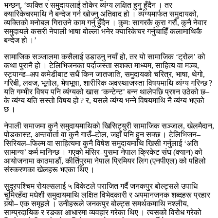
भन्छन्, ‘व्यक्ति र समुदायलाई तोकेर व्यंग्य लक्षित हुनु हुँदैन । तर
क्यारिकेचरमाथि नै बन्देज गर्न खोज्नु अतिवाद हो । व्यंग्यमार्फत समुदायको,
व्यक्तिको मनोबल गिराउने काम गर्नु हुँदैन । कुमः सागरकै कुरा गरौं, कुनै नेवार
समुदायले कसरी नेपाली भाषा बोल्ला भनेर क्यारिकेचर गर्नुचाहिँ कलामाथिकै
बन्देज हो ।’
सामाजिक सञ्जालमा कसैलाई उडाउनु नयाँ हो, तर यो सामाजिक ‘ट्रोल’ को
कथा पुरानै हो । टेलिभिजनका पर्दाजस्ता सशक्त माध्यम, साहित्य वा मञ्च,
स्ट्यान्ड–अप कमेडीबाट सधैं किन जातजाति, समुदायको चरित्र, भाषा, थेगो,
गरिबी, लवज, भूगोल, भेषभूषा, शारीरिक अवस्थाजस्ता विषयमाथि व्यंग्य गरिन्छ ?
यति गम्भीर विषय पनि व्यंग्यको खास ‘कन्टेन्ट’ बन्न थालेपछि प्रश्न उठेको छ–
के व्यंग्य यति सस्तो विषय हो ? र, यसले व्यंग्य भन्ने विषयमाथि नै व्यंग्य भएको
छ ।
नेपाली समाजमा कुनै समुदायमाथिको खिसिट्युरी सामाजिक सञ्जाल, खेलमैदान,
पोडकास्ट, अन्तर्वार्ता वा कुनै गाउँ–टोल, जहाँ पनि हुन सक्छ । टेलिभिजन–
सिरियल–फिल्म वा साहित्यमा कुनै विषेश समुदायमाथि खिसी गर्नुलाई ‘अति
सामान्य’ कर्म मानिन्छ । गएको मंसिर–पुसमा नेपाल क्रिकेट संघ (क्यान) को
आयोजनामा काठमाडौं, कीर्तिपुरमा नेपाल प्रिमियर लिग (एनपीएल) को पहिलो
संस्करणका खेलहरू भएका थिए ।
सुदूरपश्चिम रोयल्सलाई ५ विकेटले पराजित गर्दै जनकपुर बोल्ट्सले उपाधि
चुमिरहँदा मधेशी समुदायमाथि लक्षित विभेदकारी र अपमानजनक शब्दहरू प्रहार
गर्‍यो– एक समूहले । उनीहरूले जनकपुर बोल्ट्स समर्थकमाथि नश्लीय,
साम्प्रदायिक र रङका आधारमा व्यवहार गरेका थिए । त्यसको विरोध गरेको