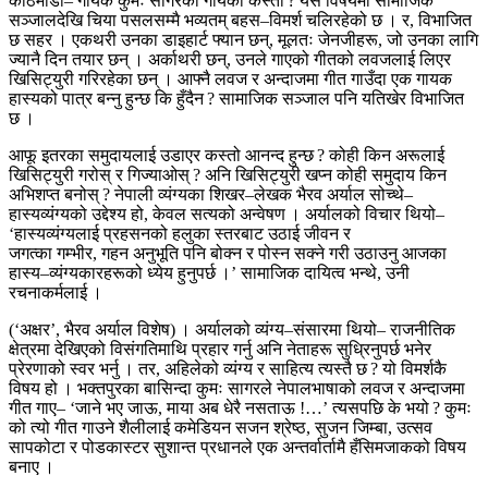
काठमाडौं– गायक कुमः सागरको गायकी कस्तो ? यस विषयमा सामाजिक
सञ्जालदेखि चिया पसलसम्मै भव्यतम् बहस–विमर्श चलिरहेको छ । र, विभाजित
छ सहर । एकथरी उनका डाइहार्ट फ्यान छन्, मूलतः जेनजीहरू, जो उनका लागि
ज्यानै दिन तयार छन् । अर्काथरी छन्, उनले गाएको गीतको लवजलाई लिएर
खिसिट्युरी गरिरहेका छन् । आफ्नै लवज र अन्दाजमा गीत गाउँदा एक गायक
हास्यको पात्र बन्नु हुन्छ कि हुँदैन ? सामाजिक सञ्जाल पनि यतिखेर विभाजित
छ ।
आफू इतरका समुदायलाई उडाएर कस्तो आनन्द हुन्छ ? कोही किन अरूलाई
खिसिट्युरी गरोस् र गिज्याओस् ? अनि खिसिट्युरी खप्न कोही समुदाय किन
अभिशप्त बनोस् ? नेपाली व्यंग्यका शिखर–लेखक भैरव अर्याल सोच्थे–
हास्यव्यंग्यको उद्देश्य हो, केवल सत्यको अन्वेषण । अर्यालको विचार थियो–
‘हास्यव्यंग्यलाई प्रहसनको हलुका स्तरबाट उठाई जीवन र
जगत्का गम्भीर, गहन अनुभूति पनि बोक्न र पोस्न सक्ने गरी उठाउनु आजका
हास्य–व्यंग्यकारहरूको ध्येय हुनुपर्छ ।’ सामाजिक दायित्व भन्थे, उनी
रचनाकर्मलाई ।
(‘अक्षर’, भैरव अर्याल विशेष) । अर्यालको व्यंग्य–संसारमा थियो– राजनीतिक
क्षेत्रमा देखिएको विसंगतिमाथि प्रहार गर्नु अनि नेताहरू सुध्रिनुपर्छ भनेर
प्रेरणाको स्वर भर्नु । तर, अहिलेको व्यंग्य र साहित्य त्यस्तै छ ? यो विमर्शकै
विषय हो । भक्तपुरका बासिन्दा कुमः सागरले नेपालभाषाको लवज र अन्दाजमा
गीत गाए– ‘जाने भए जाऊ, माया अब धेरै नसताऊ !…’ त्यसपछि के भयो ? कुमः
को त्यो गीत गाउने शैलीलाई कमेडियन सजन श्रेष्ठ, सुजन जिम्बा, उत्सव
सापकोटा र पोडकास्टर सुशान्त प्रधानले एक अन्तर्वार्तामै हँसिमजाकको विषय
बनाए ।