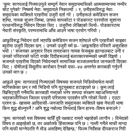
‘कुमः सागरलाई गिज्याउनुले सम्पूर्ण नेवार समुदायमाथिको आत्मसम्मानमा गम्भीर
चोट पुगेको’ निष्कर्ष नेवाः समुदायले निकाल्यो । र, उनीहरूविरुद्ध नेवाः
समुदायका व्यक्तिले प्रहरीमा उजुरी दर्ता गरे । उनीहरूले कमेडियन सजन
श्रेष्ठ, गायक सुजन जिम्बा, उत्सव सापकोटा र पोडकास्ट प्रस्तोता सुशान्त
प्रधानविरुद्ध निवेदन दिएका थिए । उजुरीमा लेखिएको थियो– पोडकास्टमा
नेवारी संस्कृति, परम्परामाथि आँच आउने भाषा प्रयोग गरियो ।
आफूविरुद्ध निवेदन दर्ता भएपछि कमेडियन सजन श्रेष्ठले पनि प्रहरीको साइबर
ब्युरोमा उजुरी दिएका छन् । उनको उजुरी मर्म छ– ‘आफूसहित परिवारै असुरक्षित
भयो ।’ सजनका अनुसार रिदय ताम्राकार नामक फेसबुक ह्यान्डलबाट उनी र
उनको परिवारको फोटो राखेर दिदीहरूलाई बलात्कारसम्मको धम्की दिइयो ।
सजनले प्रहरीमा दिएको निवेदनबारे सामाजिक सञ्जालमार्फत जानकारी दिएका
थिए । दोषीलाई विद्युतीय कारोबार ऐनको दफा–४७ अन्तर्गत कारबाही गर्नुपर्ने
उनको माग छ ।
आफूले कुमः सागरलाई गिज्याएको विषयमा सजनले भिडियोमार्फत माफी
मागिसकेका छन् र त्यो भिडियो पनि युट्युबबाट हटाइएको छ । कुमःलाई
खिसिट्युरी गर्नेमाथि कारबाही नभएको भनेर सम्पदा संरक्षण महाअभियानले
भद्रकालीस्थित जिल्ला प्रहरी परिसरमा प्रदर्शन पनि गरेको थियो । एउटा
प्रश्न छ– खासमा आदिवासी–जनजाति समुदायका व्यक्तिले खस नेपाली भाषा
किन शुद्ध बोल्नुपर्ने ? अनि शुद्ध नबोल्दा तिनलाई किन हास्य–विषय बनाउने ?
‘कुमः सागरको यस विषयमा चाहिँ दुवै पक्षबाट राम्रो भइरहेको लाग्दैन । विभेदको
विषय त आइरहेको छ, तर अर्कातर्फ हिंसात्मक पनि छ । गल्ती गर्नेले माफी माग्दा
पनि माफी माग्नेप्रति नै भीड असहिष्णु देखिन्छ,’ फिल्म निर्देशक दीपकराज गिरी