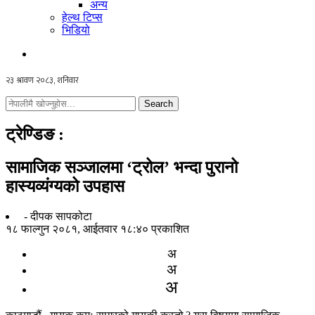
अन्य
हेल्थ टिप्स
भिडियो
Search
ट्रेण्डिङ
:
सामाजिक सञ्जालमा ‘ट्रोल’ भन्दा पुरानो
हास्यव्यंग्यको उपहास
- दीपक सापकोटा
१८ फाल्गुन २०८१, आईतवार १८:४० प्रकाशित
अ
अ
अ