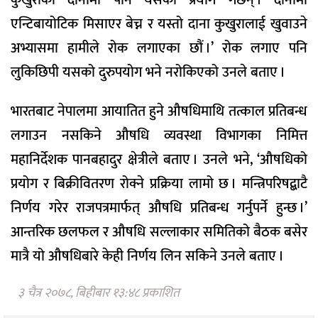
कुखुराको दानामा पनि यसको प्रयोग गर्छन् । दानामा
एन्टिबायोटिक मिसाएर बेच्न र यस्तो दाना कुखुरालाई खुवाउने
अभ्यासमा हामीले रोक लगाएका छौं ।’ रोक लगाए पनि
लुकिछिपी यसको दुरुपयोग भने नरोकिएको उनले बताए ।
भारतबाट नेपालमा आयातित हुने औषधिमाथि तत्काल प्रतिबन्ध
लगाउन नसकिने औषधि व्यवस्था विभागका निमित्त
महानिर्देशक पानबहादुर क्षेत्रीले बताए । उनले भने, ‘औषधिको
प्रयोग र बिक्रीवितरण रोक्ने प्रक्रिया लामो छ । मन्त्रिपरिषद्बाटै
निर्णय गरेर राजपत्रमार्फत् औषधि प्रतिबन्ध गर्नुपर्ने हुन्छ ।’
आन्तरिक छलफल र औषधि सल्लाकार समितिको बैठक बसेर
मात्रै यो औषधिबारे केही निर्णय लिन सकिने उनले बताए ।
३ चैत्र २०७८, बिहीबार १३:४८ प्रकाशित