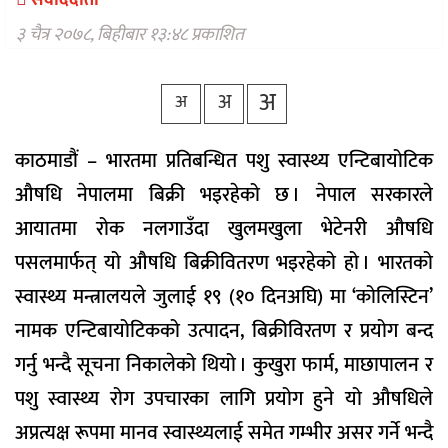
संवाददाता
वैकल्पिक
चिकित्सा
३ चैत्र २०७८, बिहीबार १३:४८ प्रकाशित
हेल्थ
अ
अ
टिप्स
अ
भिडियो
काठमाडौं – भारतमा प्रतिबन्धित पशु स्वास्थ्य एन्टिबायोटिक
औषधि नेपालमा बिक्री भइरहेको छ । नेपाल सरकारले
आयातमा रोक नलगाउँदा खुलमखुला भेटेनरी औषधि
पसलमार्फत् यो औषधि बिक्रीवितरण भइरहेको हो । भारतको
स्वास्थ्य मन्त्रालयले जुलाई १९ (१० दिनअघि) मा ‘कोलिस्टिन’
नामक एन्टिबायोटिकको उत्पादन, बिक्रीविरतण र प्रयोग बन्द
गर्नु भन्दै सूचना निकालेको थियो । कुखुरा फार्म, माछापालन र
पशु स्वास्थ्य रोग उपचारका लागि प्रयोग हुने यो औषधिले
अप्रत्यक्ष रूपमा मानव स्वास्थ्यलाई समेत गम्भीर असर गर्ने भन्दै