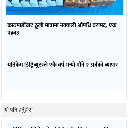
काठमाडौंबाट ठूलो मात्रामा नक्कली औषधि बरामद, एक
पक्राउ
यतिकेम डिष्ट्रिब्युटरले एकै वर्ष गर्‍यो पौने २ अर्बको व्यापार
यो पनि हेर्नुहोस