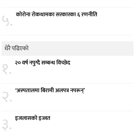
५.
कोरोना रोकथामका सरकारका ६ रणनीति
धेरै पढिएको
१.
२० वर्ष नपुग्दै सम्बन्ध विच्छेद
२.
‘अस्पतालमा बिरामी अलपत्र नपरून्’
३.
इजलासको इज्जत