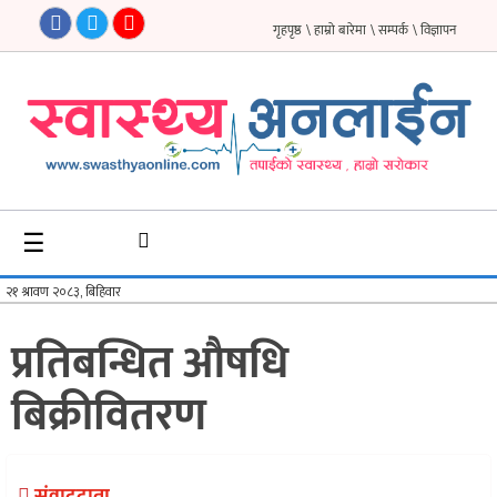
गृहपृष्ठ
\ हाम्रो बारेमा
\ सम्पर्क
\ विज्ञापन
गृहपृष्ठ
समाचार
फिचर
☰
सौन्दर्य
अन्तर्वार्ता
प्रतिबन्धित औषधि
विचार
बिक्रीवितरण
ब्लग
फर्मा