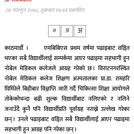
संवाददाता
वैकल्पिक
चिकित्सा
२७ फाल्गुन २०७८, शुक्रबार १४:४१ प्रकाशित
हेल्थ
अ
अ
टिप्स
अ
भिडियो
काठमाडौं । एमबिबिएस प्रथम वर्षमा पढाइबाट वञ्चित
भएका सबै विद्यार्थीलाई सम्पर्कमा आएर पढाइमा सहभागी हुन
नोबेल मेडिकल कलेजले आग्रह गरेको छ । विराटनगरस्थित
नोबेल मेडिकल कलेज शिक्षण अस्पतालका प्रा.डा. रामहरि
घिमिरेले बिहीबार विज्ञप्ति जारी गर्दै चिकित्सा शिक्षा आयोगले
तोकेकोभन्दा बढी शुल्क विद्यार्थीबाट नलिएको र नलिने
जनाउँदै कुनै पनि विद्यार्थीप्रति पूर्वाग्रह नराख्ने उल्लेख गरेका
छन् । उनले पढाइबाट वञ्चित सबै विद्यार्थीलाई आएर पढाइमा
सहभागी हुन आग्रह पनि गरेका छन् ।