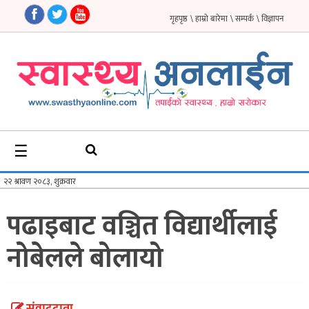
गृहपृष्ठ
\ हाम्रो बारेमा
\ सम्पर्क
\ विज्ञापन
गृहपृष्ठ
समाचार
फिचर
☰
सौन्दर्य
अन्तर्वार्ता
पढाइबाट वञ्चित विद्यार्थीलाई
विचार
नोबेलले बोलायो
ब्लग
फर्मा