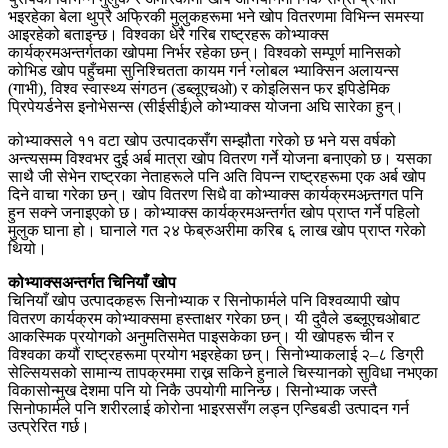
भइरहेका बेला थुप्रै अफ्रिकी मुलुकहरूमा भने खोप वितरणमा विभिन्न समस्या
आइरहेको बताइन्छ। विश्वका धेरै गरिब राष्ट्रहरू कोभ्याक्स
कार्यक्रमअन्तर्गतका खोपमा निर्भर रहेका छन्। विश्वको सम्पूर्ण मानिसको
कोभिड खोप पहुँचमा सुनिश्चितता कायम गर्न ग्लोबल भ्याक्सिन अलायन्स
(गाभी), विश्व स्वास्थ्य संगठन (डब्लूएचओ) र कोइलिसन फर इपिडेमिक
प्रिपेयर्डनेस इनोभेसन्स (सीईसीई)ले कोभ्याक्स योजना अघि सारेका हुन्।
कोभ्याक्सले ११ वटा खोप उत्पादकसँग सम्झौता गरेको छ भने यस वर्षको
अन्त्यसम्म विश्वभर दुई अर्ब मात्रा खोप वितरण गर्ने योजना बनाएको छ। यसका
साथै जी सेभेन राष्ट्रका नेताहरूले पनि अति विपन्न राष्ट्रहरूमा एक अर्ब खोप
दिने वाचा गरेका छन्। खोप वितरण सिधै वा कोभ्याक्स कार्यक्रमअन्र्तगत पनि
हुन सक्ने जनाइएको छ। कोभ्याक्स कार्यक्रमअन्तर्गत खोप प्राप्त गर्ने पहिलो
मुलुक घाना हो। घानाले गत २४ फेब्रुअरीमा करिब ६ लाख खोप प्राप्त गरेको
थियो।
कोभ्याक्सअन्तर्गत चिनियाँ खोप
चिनियाँ खोप उत्पादकहरू सिनोभ्याक र सिनोफार्मले पनि विश्वव्यापी खोप
वितरण कार्यक्रम कोभ्याक्समा हस्ताक्षर गरेका छन्। यी दुवैले डब्लूएचओबाट
आकस्मिक प्रयोगको अनुमतिसमेत पाइसकेका छन्। यी खोपहरू चीन र
विश्वका कयौं राष्ट्रहरूमा प्रयोग भइरहेका छन्। सिनोभ्याकलाई २–८ डिग्री
सेल्सियसको सामान्य तापक्रममा राख्न सकिने हुनाले चिस्यानको सुविधा नभएका
विकासोन्मुख देशमा पनि यो निकै उपयोगी मानिन्छ। सिनोभ्याक जस्तै
सिनोफार्मले पनि शरीरलाई कोरोना भाइरससँग लड्न एन्डिबडी उत्पादन गर्न
उत्प्रेरित गर्छ।