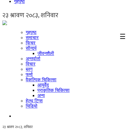
गृहपृष्ठ
गृहपृष्ठ
☰
समाचार
फिचर
सौन्दर्य
जीवनशैली
अन्तर्वार्ता
विचार
ब्लग
फर्मा
वैकल्पिक चिकित्सा
आयुर्वेद
प्राकृतिक चिकित्सा
अन्य
हेल्थ टिप्स
भिडियो