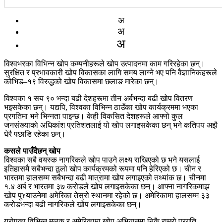
अ
अ
अ
विश्वभरका विभिन्न खोप कम्पनीहरूले खोप उत्पादनमा काम गरिरहेका छन्।
सुरक्षित र प्रभावकारी खोप विकासका लागि समय लाग्ने भए पनि वैज्ञानिकहरूले
कोभिड–१९ विरुद्धको खोप विकासमा छलाङ मारेका छन्।
विश्वका १ सय ९० भन्दा बढी देशहरूमा तीन अर्बभन्दा बढी खोप वितरण
भइसकेका छन्। यद्यपि, विश्वका विभिन्न ठाउँका खोप कार्यक्रममा भएका
प्रगतिमा भने भिन्नता पाइन्छ। केही विकसित देशहरूले आफ्नो कुल
जनसंख्याको अधिकांश प्रतिशतलाई यो खोप लगाइसकेका छन् भने कतिपय अझै
धेरै पछाडि रहेका छन्।
कसले पाउँदैछन् खोप
विश्वका सबै वयस्क नागरिकले खोप पाउने लक्ष्य राखिएको छ भने यसलाई
इतिहासमै सबैभन्दा ठूलो खोप कार्यक्रमको रूपमा पनि हेरिएको छ। चीन र
भारतमा हालसम्म सबैभन्दा बढी मात्रामा खोप लगाइएको तथ्यांक छ। चीनमा
१.४ अर्ब र भारतमा ३७ करोडले खोप लगाइसकेका छन्। आफ्ना नागरिकमाझ
खोप पु¥याउनेमा अमेरिका तेस्रो स्थानमा रहेको छ। अमेरिकामा हालसम्म ३३
करोडभन्दा बढी नागरिकले खोप लगाइसकेका छन्।
युरोपका विभिन्न मुलुक र अमेरिकामा खोप अभियानमा निकै राम्रो प्रगति