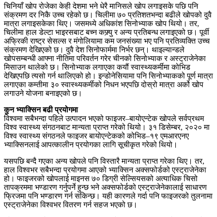
चिनियाँ खोप रोजेका केही देशमा भने धेरै मानिसले खोप लगाइसके पछि पनि
संक्रमण दर निकै उच्च रहेको छ। चिलीमा ७० प्रतिशतभन्दा बढीले खोपको दुवै
मात्रा लगाइसकेका थिए। जसमध्ये अधिकांश सिनोभ्याक खोप थियो। तर,
चिलीमा हाल डेल्टा भाइरसबाट बच्न कफ्र्यु र अन्य प्रतिबन्ध लगाइएको छ। पूर्वी
अफ्रिकी राष्ट्र सेसल्स र मंगोलियामा कम जनसंख्या भए पनि प्रतिव्यक्ति उच्च
संक्रमण देखिएको छ। दुवै देश सिनोफार्ममा निर्भर छन्। थाइल्यान्डले
खोपसम्बन्धी आफ्ना नीतिमा परिवर्तन गरेर चीनको सिनोभ्याक र अस्ट्राजेनेका
मिसाउन थालेको छ। सिनोभ्याक लगाएका कयौं स्वास्थ्यकर्मीमा कोभिड
देखिएपछि त्यसो गर्न थालिएको हो। इन्डोनेसियामा पनि सिनोभ्याकको पूर्ण मात्रा
लगाएका कम्तीमा ३० स्वास्थ्यकर्मीको निधन भएपछि दोस्रो मात्रा अर्को खोप
लगाउने योजना बनाइएको छ।
कुन भ्याक्सिन बढी प्रयोगमा
विश्वमा सबैभन्दा पहिले उत्पादन भएको फाइजर–बायोएन्टेक खोपले सर्वप्रथम
विश्व स्वास्थ्य संगठनबाट मान्यता प्राप्त गरेको थियो। ३१ डिसेम्बर, २०२० मा
विश्व स्वास्थ्य संगठनले फाइजर बायोएन्टेकको कोभिड–१९ एमआरएनए
भ्याक्सिनलाई आपत्कालीन प्रयोगका लागि सूचीकृत गरेको थियो।
यसपछि बन्दै गएका अन्य खोपले पनि विस्तारै मान्यता प्राप्त गरेका थिए। तर,
हाल विश्वभर सबैभन्दा प्रयोगमा आएको भ्याक्सिन अक्सफोर्डको एस्ट्राजेनेका
हो। फाइजरको खोपलाई माइनस ७० डिग्री सेल्सियसको अत्याधिक चिसो
तापक्रममा भण्डारण गर्नुपर्ने हुन्छ भने अक्सफोर्डको एस्ट्राजेनेकालाई साधारण
फ्रिजमा पनि भण्डारण गर्न सकिन्छ। यही कारणले गर्दा पनि फाइजरको तुलनामा
एस्ट्राजेनेका विश्वभर वितरण गर्न सहज भएको छ।