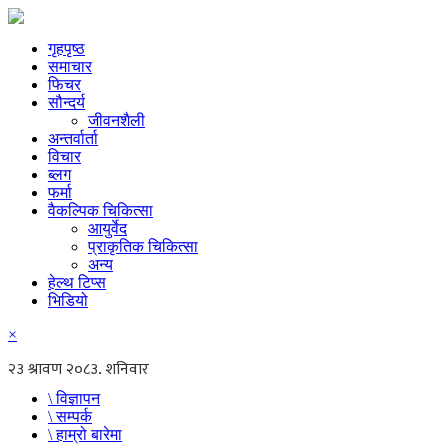
गृहपृष्ठ
समाचार
फिचर
सौन्दर्य
जीवनशैली
अन्तर्वार्ता
विचार
ब्लग
फर्मा
वैकल्पिक चिकित्सा
आयुर्वेद
प्राकृतिक चिकित्सा
अन्य
हेल्थ टिप्स
भिडियो
×
\ विज्ञापन
\ सम्पर्क
\ हाम्रो बारेमा