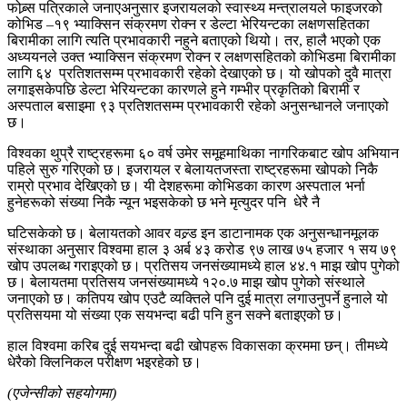
फोब्र्स पत्रिकाले जनाएअनुसार इजरायलको स्वास्थ्य मन्त्रालयले फाइजरको
कोभिड –१९ भ्याक्सिन संक्रमण रोक्न र डेल्टा भेरियन्टका लक्षणसहितका
बिरामीका लागि त्यति प्रभावकारी नहुने बताएको थियो। तर, हालै भएको एक
अध्ययनले उक्त भ्याक्सिन संक्रमण रोक्न र लक्षणसहितको कोभिडमा बिरामीका
लागि ६४ प्रतिशतसम्म प्रभावकारी रहेको देखाएको छ। यो खोपको दुवै मात्रा
लगाइसकेपछि डेल्टा भेरियन्टका कारणले हुने गम्भीर प्रकृतिको बिरामी र
अस्पताल बसाइमा ९३ प्रतिशतसम्म प्रभावकारी रहेको अनुसन्धानले जनाएको
छ।
विश्वका थुप्रै राष्ट्रहरूमा ६० वर्ष उमेर समूहमाथिका नागरिकबाट खोप अभियान
पहिले सुरु गरिएको छ। इजरायल र बेलायतजस्ता राष्ट्रहरूमा खोपको निकै
राम्रो प्रभाव देखिएको छ। यी देशहरूमा कोभिडका कारण अस्पताल भर्ना
हुनेहरूको संख्या निकै न्यून भइसकेको छ भने मृत्युदर पनि धेरै नै
घटिसकेको छ। बेलायतको आवर वल्र्ड इन डाटानामक एक अनुसन्धानमूलक
संस्थाका अनुसार विश्वमा हाल ३ अर्ब ४३ करोड ९७ लाख ७५ हजार १ सय ७९
खोप उपलब्ध गराइएको छ। प्रतिसय जनसंख्यामध्ये हाल ४४.१ माझ खोप पुगेको
छ। बेलायतमा प्रतिसय जनसंख्यामध्ये १२०.७ माझ खोप पुगेको संस्थाले
जनाएको छ। कतिपय खोप एउटै व्यक्तिले पनि दुई मात्रा लगाउनुपर्ने हुनाले यो
प्रतिसयमा यो संख्या एक सयभन्दा बढी पनि हुन सक्ने बताइएको छ।
हाल विश्वमा करिब दुई सयभन्दा बढी खोपहरू विकासका क्रममा छन्। तीमध्ये
धेरैको क्लिनिकल परीक्षण भइरहेको छ।
(एजेन्सीको सहयोगमा)