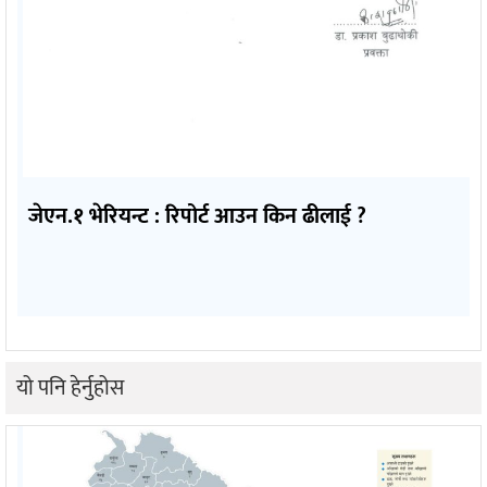
जेएन.१ भेरियन्ट : रिपोर्ट आउन किन ढीलाई ?
यो पनि हेर्नुहोस