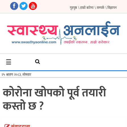
गृहपृष्ठ
\ हाम्रो बारेमा
\ सम्पर्क
\ विज्ञापन
गृहपृष्ठ
समाचार
फिचर
☰
सौन्दर्य
अन्तर्वार्ता
कोरोना खोपको पूर्व तयारी
विचार
कस्तो छ ?
ब्लग
फर्मा