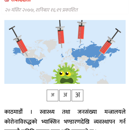
संवाददाता
वैकल्पिक
चिकित्सा
२० मंसिर २०७७, शनिबार १६:१९ प्रकाशित
हेल्थ
टिप्स
भिडियो
अ
अ
अ
काठमाडौं । स्वास्थ्य तथा जनसंख्या मन्त्रालयले
कोरोनाविरुद्धको भ्याक्सिन भण्डारणदेखि व्यवस्थापन गर्न