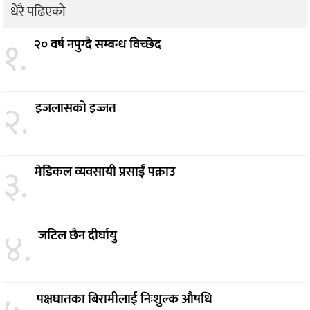
धेरै पढिएको
१.
२० वर्ष नपुग्दै सम्बन्ध विच्छेद
२.
इजलासको इज्जत
३.
मेडिकल व्यवसायी प्रसाईं पक्राउ
४.
जटिल छैन दीर्घायु
पक्षघातका बिरामीलाई निःशुल्क औषधि