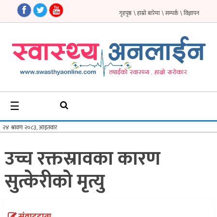
गृहपृष्ठ
\ हाम्रो बारेमा
\ सम्पर्क
\ विज्ञापन
गृहपृष्ठ
समाचार
फिचर
☰
सौन्दर्य
अन्तर्वार्ता
उच्च रक्तस्रावका कारण
विचार
सुत्केरीको मृत्यु
ब्लग
फर्मा