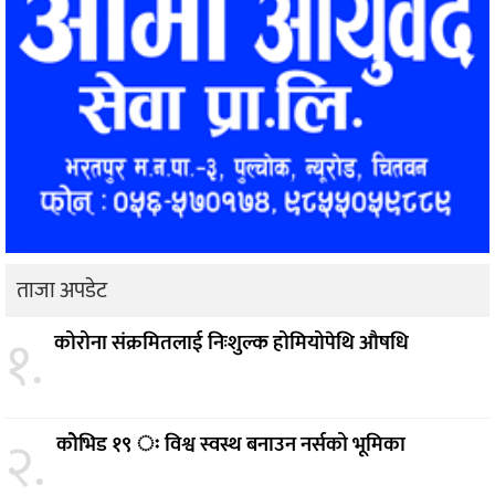
ताजा अपडेट
१.
कोरोना संक्रमितलाई निःशुल्क होमियोपेथि औषधि
२.
कोेभिड १९ ः विश्व स्वस्थ बनाउन नर्सको भूमिका