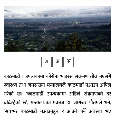
वैकल्पिक
चिकित्सा
हेल्थ
टिप्स
भिडियो
अ
अ
अ
काठमाडौं । उपत्यकामा कोरोना भाइरस संक्रमण तीव्र भएसँगै
स्वास्थ्य तथा जनसंख्या मन्त्रालयले काठमाडौं नआउन अपिल
गरेको छ। ‘काठमाडौं उपत्यकामा अहिले संक्रमणको दर
बढिरहेको छ’, मन्त्रालयका प्रवक्ता डा. जागेश्वर गौतमले भने,
‘सकभर काठमाडौं नआउनुहुन र आउनै पर्ने अवस्था भए