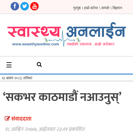
गृहपृष्ठ
\ हाम्रो बारेमा
\ सम्पर्क
\ विज्ञापन
गृहपृष्ठ
समाचार
फिचर
☰
सौन्दर्य
अन्तर्वार्ता
‘सकभर काठमाडौं नआउनुस्’
विचार
ब्लग
संवाददाता
फर्मा
१८ आश्विन २०७७, आईतवार २३:११ प्रकाशित