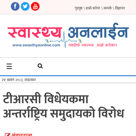
गृहपृष्ठ
\ हाम्रो बारेमा
\ सम्पर्क
\ विज्ञापन
गृहपृष्ठ
समाचार
फिचर
☰
सौन्दर्य
अन्तर्वार्ता
टीआरसी विधेयकमा
विचार
अन्तर्राष्ट्रिय समुदायको विरोध
ब्लग
फर्मा