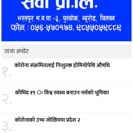
ताजा अपडेट
१.
कोरोना संक्रमितलाई निःशुल्क होमियोपेथि औषधि
२.
कोेभिड १९ ः विश्व स्वस्थ बनाउन नर्सको भूमिका
३.
कोरोनाको उच्च जोखिममा प्रदेश २