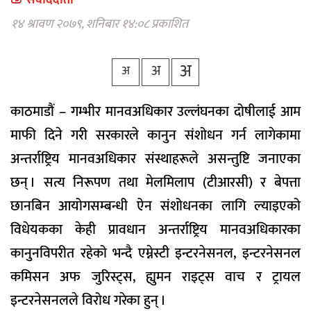
संवाददाता
वैकल्पिक
चिकित्सा
१४ श्रावण २०७९, शनिबार १४:०८ प्रकाशित
हेल्थ
अ
अ
टिप्स
अ
भिडियो
काठमाडौं – गम्भीर मानवअधिकार उल्लंघनका दोषीलाई आम
माफी दिने गरी सरकारले कानुन संशोधन गर्न लागेकामा
अन्तर्राष्ट्रिय मानवअधिकार संस्थाहरूले असन्तुष्टि जनाएका
छन् । सत्य निरूपण तथा मेलमिलाप (टीआरसी) र बेपत्ता
छानबिन आयोगसम्बन्धी ऐन संशोधनका लागि ल्याइएको
विधेयकका केही प्रावधान अन्तर्राष्ट्रिय मानवअधिकारका
कानुनविपरीत रहेको भन्दै एम्नेस्टी इन्टरनेसनल, इन्टरनेसनल
कमिसन अफ जुरिस्ट्स, ह्युमन राइट्स वाच र ट्रायल
इन्टरनेसनलले विरोध गरेका हुन् ।