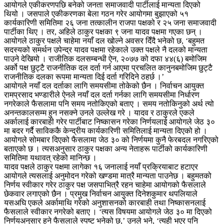
आयोगले एकीकरणपछि बनेको जनता समाजवादी पार्टीलाई मान्यता दिएको
थियो । जसपाले एकीकरणका बेला गठन गरेर आयोगमा बुझाएको ५१
कार्यकारिणी समितिमा २६ जना तत्कालीन राजपा पक्षको र २५ जना समाजवादी
पार्टीका थिए । तर, अहिले ठाकुर पक्षका ९ जना यादव पक्षमा गएका छन् ।
आयोगले ठाकुर पक्षले चाहेमा नयाँ दल खोल्ने अवसर दिँदै भनेको छ, ‘बहुमत
सदस्यको समर्थन उपेन्द्र यादव पक्षमा रहेकाले उक्त पक्षले नै दलको मान्यता
पाउने देखियो । राजीतिक दलसम्बन्धी ऐन, २०७७ को दफा ४४(६) बमोजिम
अर्को पक्ष छुट्टै राजनीतिक दल दर्ता गर्न आएमा प्रचलित कानुनबमोजिम छुट्टै
राजनीतिक दलका रूपमा मान्यता दिई दर्ता गरिदिने ठहर्छ ।’
आयोगले नयाँ दल दर्ताका लागि समयसीमा तोकेको छैन । निर्वाचन आयुक्त
रामप्रसाद भण्डारीले ऐनले नयाँ दल दर्ता गर्नका लागि समयसीमा निर्धारण
नगरेकाले फैसलामा पनि समय नतोकिएको बताए । समय नतोकिनुको अर्थ त्यो
अनन्तकालसम्म हुन नसक्ने उनले उल्लेख गरे । यादव र ठाकुरले एकले
अर्कालाई कारबाही गरेर पार्टीबाट निष्कासन गरेका निर्णयलाई आयोगले जेठ ३०
मा बदर गर्दै साविककै केन्द्रीय कार्यकारिणी समितिलाई मान्यता दिएको हो ।
आयोगले सोमबार दिएको फैसलामा जेठ ३० को निर्णयमा कुनै फेरबदल नगरिएको
बताएको छ । त्यसअनुसार ठाकुर पक्षका अन्य नेताहरू पार्टीको कार्यकारिणी
समितिमा यथावत् रहेको मानिन्छ ।
यादव पक्षले ठाकुर पक्षमा लागेका १६ जनालाई नयाँ प्रक्रियाबाट हटाएर
आयोगले त्यसलाई अनुमोदन गरेको खण्डमा मात्रै मान्यता पाउनेछ । बहुमतको
निर्णय स्वीकार गरेर ठाकुर पक्ष जसपाभित्रै रहन चाहेमा आयोगको फैसलाले
छेकवार लगाएको छैन । प्रमुख निर्वाचन आयुक्त दिनेशकुमार थपलियाले
यसअघि एकले अर्कामाथि गरेको अनुशासनको कारबाही तथा निष्कासनलाई
फैसलाले स्वीकार नगरेको बताए । ‘त्यस विषयमा आयोगले जेठ ३० मा दिएको
निर्णयअनुसार हुने फैसलाले स्पष्ट भनेको छ,’ उनले भने, ‘त्यही भएर पनि