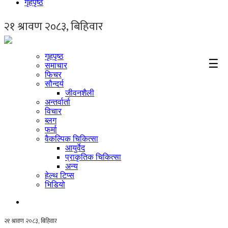
गृहपृष्ठ
गृहपृष्ठ
☰
समाचार
फिचर
सौन्दर्य
जीवनशैली
अन्तर्वार्ता
विचार
ब्लग
फर्मा
वैकल्पिक चिकित्सा
आयुर्वेद
प्राकृतिक चिकित्सा
अन्य
हेल्थ टिप्स
भिडियो