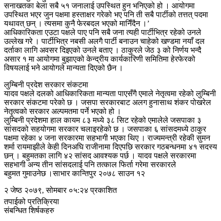
सनाखतका बेला सबै ५१ जनालाई उपस्थित हुन भनिएको हो । आयोगमा
उपस्थित भएर जुन पक्षमा हस्ताक्षर गरेको भए पनि ती सबै पार्टीको तत्तत् पदमा
यथावत् छन् । त्यसमा कुनै फेरबदल भएको मानिँदैन ।’
आधिकारिकता एउटा पक्षले पाए पनि सबै जना त्यही पार्टीभित्र रहेको उनले
उल्लेख गरे । पार्टीभित्र नबसी अलगै पार्टी बनाउन चाहेको खण्डमा नयाँ दल
दर्ताका लागि अवसर दिइएको उनले बताए । ठाकुरले जेठ ३ को निर्णय भन्दै
असार १ मा आयोगमा बुझाएको केन्द्रीय कार्यकारिणी समितिमा हेरफेरको
विषयलाई भने आयोगले मान्यता दिएको छैन ।
लुम्बिनी प्रदेश सरकार संकटमा
यादव पक्षले दलको आधिकारिकता मान्यता पाएसँगै एमाले नेतृत्वमा रहेको लुम्बिनी
सरकार संकटमा परेको छ । जसपा सरकारबाट अलग हुनासाथ शंकर पोखरेल
नेतृत्वको सरकार अल्पमतमा पर्ने भएको हो ।
लुम्बिनी प्रदेशमा हाल कायम ८३ मध्ये ३८ सिट रहेको एमालेले जसपाका ३
सांसदको सहयोगमा सरकार चलाइरहेको छ । जसपाका ६ सांसदमध्ये ठाकुर
पक्षमा रहेका ४ जना सरकारमा सहभागी भएका थिए । राज्यमन्त्री रहेकी सुमन
शर्मा रायमाझीले केही दिनअघि राजीनामा दिएपछि सरकार गठबन्धनमा ४१ सदस्य
छन् । बहुमतका लागि ४२ सांसद आवश्यक पर्छ । यादव पक्षले सरकारमा
सहभागी अन्य तीन सांसदलाई पनि तत्काल फिर्ता गरेमा सरकारले
बहुमत गुमाउनेछ ।साभार कान्तिपुर २०७८ साउन १२
२ जेष्ठ २०७९, सोमबार ०५:२४ प्रकाशित
तपाईको प्रतिक्रिया
संबन्धित शिर्षकहरु