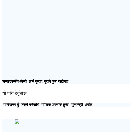
सम्पादकसँग ओली- लामै कुराए, पुरानै कुरा दोहोर्‍याए
यो पनि हेर्नुहोस
‘म नै राज्य हुँ’ जस्तो गर्नेमाथि ‘मौलिक उपचार’ हुन्छ : गृहमन्त्री अर्याल