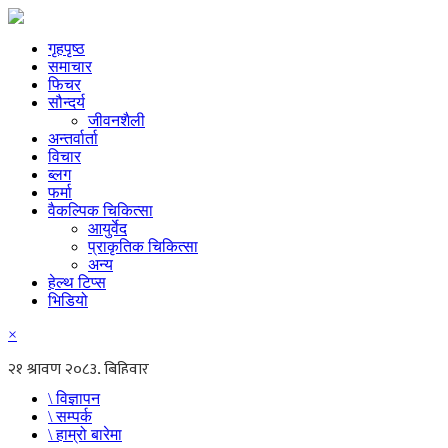
गृहपृष्ठ
समाचार
फिचर
सौन्दर्य
जीवनशैली
अन्तर्वार्ता
विचार
ब्लग
फर्मा
वैकल्पिक चिकित्सा
आयुर्वेद
प्राकृतिक चिकित्सा
अन्य
हेल्थ टिप्स
भिडियो
×
\ विज्ञापन
\ सम्पर्क
\ हाम्रो बारेमा