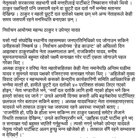
नेतृत्वको सरकारमा सहभागी सबै मन्त्रीलाई पार्टीबाट निष्कासन गरेको थियो ।
ठाकुर पक्षभित्रै पनि जसपामै रहने वा छुट्टै दल दर्ता गर्ने भन्नेमा मतान्तर
देखिन्छ । ठाकुर र महतो छुट्टै दल दर्ताको पक्षमा छन् भने अन्य नेताहरूले केही
समय जसपामै रहने मनस्थिति बनाएका छन् ।
निर्वाचन आयोगमा महन्थ ठाकुर र उपेन्द्र यादव
यसो गर्दा संघदेखि स्थानीय तहसम्मका जनप्रतिनिधिको पद जोगाउन सकिने
उनीहरूको निष्कर्ष छ । निर्वाचन आयोगमा ‘हेड काउन्ट’ को अघिल्लो दिन
आइतबार ठाकुरपक्षीय नेता लक्ष्मणलाल कर्ण, राजकिशोर यादव, मनीष
सुमनलगायतले बहुमत रहेको पक्षमै सनाखत गरेर पार्टी एकता जोगाउने पहल
गरेका थिए ।
अध्यक्ष ठाकुर र वरिष्ठ नेता महतोसहितका केही नेता नमानेपछि अन्तिम घडीमा
यादव र सुमनले यादव पक्षको रजिस्टरमा सनाखत गरेका थिए । ‘अहिलेको मुख्य
विवाद उपेन्द्र र महन्थमध्ये कसको केन्द्रीय कार्यकारिणी समिति आधिकारिक हो
भन्नेमा मात्रै हो, हामीले छुट्टै दल दर्ताको ४० प्रतिशत संख्या लिएर गएको
होइन,’ नेता भण्डारीले भने, ‘नयाँ दल दर्ताकै लागि हामी गएको होइन भने किन
हाम्रो सांसद पद जाने ?’ उनले आगामी दिनमा कसरी अघि बढ्नेबारेमा पार्टीभित्र
छलफल गरेर बताउन सकिने बताए । अध्यक्ष यादवनिकट नेता रामसहायप्रसाद
यादवले भने तत्काल ठाकुर पक्ष जसपामा रहने अवस्था नभएको बताए ।
‘राजनीति हो, पछि के होला भन्न सकिन्न तर ठाकुर पक्षलाई समेटेर लैजाने
स्थिति तत्काल देखिन्न,’ उनले कान्तिपुरसँग भने, ‘उहाँहरू एउटै पार्टीमा हुने भए
त सनाखत गर्दा बहुमत भएतिरै गर्नुहुन्थ्यो । त्यसो नगर्नु भनेको उपेन्द्र यादवले
नेतृत्व गरेको पार्टीबाट अलग हुन्छु भन्न खोजेको हो । तत्काल सँगै रहने सम्भावना
म देख्दिनँ ।’