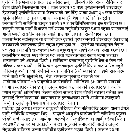
प्रतिनिधिसभामा जसपाका ३४ सांसद छन् । तीमध्ये हरिनारायण रौनियार र
रेशम चौधरी निलम्बनमा छन् । हाल कायम ३२ मध्ये प्रधानमन्त्री शेरबहादुर
देउवालाई प्रतिनिधिसभामा विश्वासको मत दिँदा यादव पक्षमा २० जना सांसद
खुलेका थिए । ठाकुर पक्षमा १२ जना मात्रै थिए । पार्टीको केन्द्रीय
कार्यकारिणी समितिमा ठाकुर पक्षको ३१ र प्रतिनिधिसभामा ३७ प्रतिशत छ ।
कानुनी रूपमा पार्टी विभाजन गर्ने संख्या नपुगेपछि ठाकुर पक्षमा रहेका सांसदलाई
यादव पक्षले संसदीय कामकारबाहीमा लगाम लगाउन सक्ने भएको छ ।
जसपाभित्र बदलिएको यो राजनीतिक दृश्यले प्रधानमन्त्री शेरबहादुर देउवालाई
सरकारको कामकारबाहीमा सहज तुल्याएको छ । एमालेको माधवकुमार नेपाल
पक्ष अलग भए पनि सरकारको पक्षमा बहुमत पुग्न सक्ने अवस्था खडा भएको छ ।
एमालेभित्र एकता भएर नेपाल पक्ष सत्ता गठबन्धनबाट अलग भएमा सरकार
अल्पमतमा पर्ने अवस्था थियो । त्यतिबेला देउवालाई प्रतिनिधिसभा फेस गर्न
नैतिक संकट पर्थ्यो । विधेयक र प्रस्तावहरू प्रतिनिधिसभाबाट पारित नहुने
जोखिम हुन्थ्यो । ‘यो निर्णयले सरकार पनि बलियो भएको छ । हामी सरकारमा
जाने बाटो पनि खुलेको छ,’ नेता रामसहायप्रसाद यादवले भने ।
आयोगमा सोमबार ५१ सदस्यीय कार्यकारिणी समितिका ३४ जनाले यादवको
पक्षमा हस्ताक्षर गरेका छन् । ठाकुर पक्षमा १६ जनाको हस्ताक्षर छ । कर्तव्य
ज्यान मुद्दाको अभियोगमा जेलमा रहेका सांसद रेशम चौधरी तटस्थ बसेका छन् ।
उनलाई डिल्लीबजारको कारागारबाट हस्ताक्षरका लागि आयोगमा ल्याइएको
थियो । उनले कुनै पक्षमा पनि हस्ताक्षर गरेनन् ।
पार्टीका दुई अध्यक्ष यादव र ठाकुरले पछिल्ला तीन महिनादेखि अलग–अलग ढंगले
पार्टी गतिविधि चलाएका थिए । यादवले आफूसँग कार्यकारिणी समितिमा बहुमत
रहेको भन्दै असार ४ मा आयोगमा दलको आधिकारिकता मागदाबी गरेका थिए ।
२०७७ वैशाख १० मा तत्कालीन यादव नेतृत्वको समाजवादी पार्टी र ठाकुर
नेतृत्वको राष्ट्रिय जनता पार्टीबीच एकीकरण भएको थियो । असार २४ मा