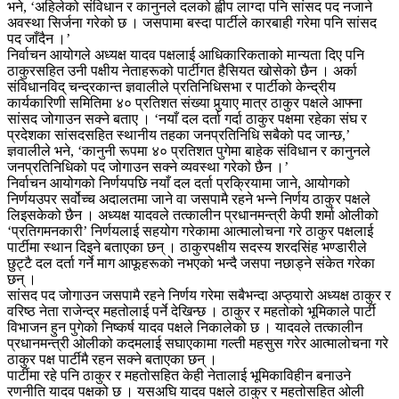
भने, ‘अहिलेको संविधान र कानुनले दलको ह्वीप लाग्दा पनि सांसद पद नजाने
अवस्था सिर्जना गरेको छ । जसपामा बस्दा पार्टीले कारबाही गरेमा पनि सांसद
पद जाँदैन ।’
निर्वाचन आयोगले अध्यक्ष यादव पक्षलाई आधिकारिकताको मान्यता दिए पनि
ठाकुरसहित उनी पक्षीय नेताहरूको पार्टीगत हैसियत खोसेको छैन । अर्का
संविधानविद् चन्द्रकान्त ज्ञवालीले प्रतिनिधिसभा र पार्टीको केन्द्रीय
कार्यकारिणी समितिमा ४० प्रतिशत संख्या पुर्‍याए मात्र ठाकुर पक्षले आफ्ना
सांसद जोगाउन सक्ने बताए । ‘नयाँ दल दर्ता गर्दा ठाकुर पक्षमा रहेका संघ र
प्रदेशका सांसदसहित स्थानीय तहका जनप्रतिनिधि सबैको पद जान्छ,’
ज्ञवालीले भने, ‘कानुनी रूपमा ४० प्रतिशत पुगेमा बाहेक संविधान र कानुनले
जनप्रतिनिधिको पद जोगाउन सक्ने व्यवस्था गरेको छैन ।’
निर्वाचन आयोगको निर्णयपछि नयाँ दल दर्ता प्रक्रियामा जाने, आयोगको
निर्णयउपर सर्वोच्च अदालतमा जाने वा जसपामै रहने भन्ने निर्णय ठाकुर पक्षले
लिइसकेको छैन । अध्यक्ष यादवले तत्कालीन प्रधानमन्त्री केपी शर्मा ओलीको
‘प्रतिगमनकारी’ निर्णयलाई सहयोग गरेकामा आत्मालोचना गरे ठाकुर पक्षलाई
पार्टीमा स्थान दिइने बताएका छन् । ठाकुरपक्षीय सदस्य शरदसिंह भण्डारीले
छुट्टै दल दर्ता गर्ने माग आफूहरूको नभएको भन्दै जसपा नछाड्ने संकेत गरेका
छन् ।
सांसद पद जोगाउन जसपामै रहने निर्णय गरेमा सबैभन्दा अप्ठ्यारो अध्यक्ष ठाकुर र
वरिष्ठ नेता राजेन्द्र महतोलाई पर्ने देखिन्छ । ठाकुर र महतोको भूमिकाले पार्टी
विभाजन हुन पुगेको निष्कर्ष यादव पक्षले निकालेको छ । यादवले तत्कालीन
प्रधानमन्त्री ओलीको कदमलाई सघाएकामा गल्ती महसुस गरेर आत्मालोचना गरे
ठाकुर पक्ष पार्टीमै रहन सक्ने बताएका छन् ।
पार्टीमा रहे पनि ठाकुर र महतोसहित केही नेतालाई भूमिकाविहीन बनाउने
रणनीति यादव पक्षको छ । यसअघि यादव पक्षले ठाकुर र महतोसहित ओली