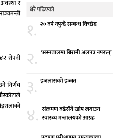
 अवस्था र
धेरै पढिएको
यमन्त्री
१.
२० वर्ष नपुग्दै सम्बन्ध विच्छेद
२.
‘अस्पतालमा बिरामी अलपत्र नपरून्’
 ४२ रोपनी
३.
इजलासको इज्जत
ने निर्णय
ँस्कोटाले
कोइरालाको
४.
संक्रमण बढेसँगै खोप लगाउन
स्वास्थ्य मन्त्रालयको आग्रह
प्रदूषण परीक्षणमा उपत्यकाका