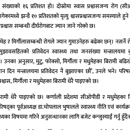
संख्याको १६ प्रतिशत हो। दोस्रोमा स्वास प्रश्वासजन्य रोग (स
गेकामध्ये झन्डै १० प्रतिशतको मृत्यु श्वासप्रश्वासजन्य समस्याले हुन
्रश्वास सम्बन्धी दीर्घरोगबाट ज्यान जाने गरेको छ।
 मिर्गौलासम्बन्धी रोगले ज्यान गुमाउनेहरु बढेका छन्। नसर्ने 
ने सुझावसहितको प्रतिवेदन स्वास्थ्य तथा जनसंख्या मन्त्रालयमा
। उनका अनुसार, मुटु, फोक्सो, मिर्गौला र मधुमेहका बिरामी बढिर
ान दिन मन्त्रालयमा प्रतिवेदन नै बुझाएका छौं’, उनले भने। परिषद्
्रश्वास, मिर्गौला र मधुमेहका बिरामी धेरै पाइएको छ।
बिरामी धेरै पाइएको छ। कर्णाली प्रदेशमा सीओपीडी र मधुमेहका बि
िषद्का पूर्वअध्यक्ष डा.चोपलाल भुषालले स्वास्थ्य नीति एवं कार्यक्
स्थ्यका विषयमा गरिने अनुसन्धानका लागि बजेट कन्जुस्याईं गर्नु हुँदै