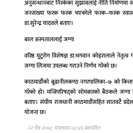
अनुसन्धानबाट निस्केका सुझावलाई नीति निर्माणमा समा
जनसंख्या फरक फरक भएकोले फरक–फरक स्वास्थ्य नी
डा.सुरेन्द्र यादवले बताए।
बाल अस्पताललाई जग्गा
वरिष्ठ मुटुरोग विशेषज्ञ डा.भगवान कोइरालाले नेतृत्
जग्गा लिजमा उपलब्ध गराउने निर्णय गरेको छ।
काठमाडौंको बूढानीलकण्ठ नगरपालिका–७ को कित्ता 
गरेको हो। मन्त्रिपरिषद्को सोमबारको बैठकले जग्गा ल
बताए। संघीय राजधानी काठमाडौंसहित सातवटै प्रदेशम
योजना छ।
२२ चैत्र २०७८, मंगलवार ०८:४६ प्रकाशित