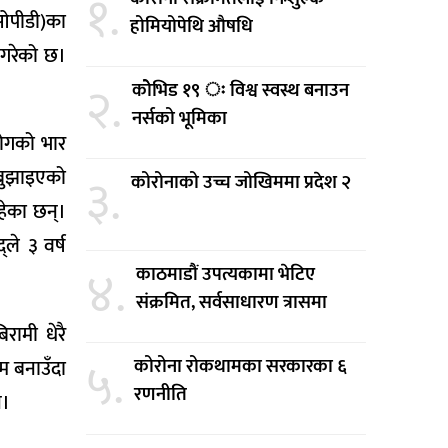
१.
ीओपीडी)का
होमियोपेथि औषधि
े गरेको छ।
२.
कोेभिड १९ ः विश्व स्वस्थ बनाउन
नर्सको भूमिका
रोगको भार
 बुझाइएको
३.
कोरोनाको उच्च जोखिममा प्रदेश २
हेका छन्।
ले ३ वर्ष
४.
काठमाडौं उपत्यकामा भेटिए
संक्रमित, सर्वसाधारण त्रासमा
रामी धेरै
५.
कोरोना रोकथामका सरकारका ६
रम बनाउँदा
रणनीति
न।