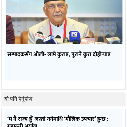
सम्पादकसँग ओली- लामै कुराए, पुरानै कुरा दोहोर्‍याए
यो पनि हेर्नुहोस
‘म नै राज्य हुँ’ जस्तो गर्नेमाथि ‘मौलिक उपचार’ हुन्छ :
गृहमन्त्री अर्याल