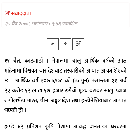
वैकल्पिक
चिकित्सा
संवाददाता
हेल्थ
२० चैत्र २०७८, आईतवार ०६:४६ प्रकाशित
टिप्स
भिडियो
अ
अ
अ
१९ चैत, काठमाडौं । नेपालमा चालु आर्थिक वर्षको आठ
महिनामा विश्वका चार देशबाट तरकारीको आयात आकाशिएको
छ । आर्थिक वर्ष २०७७/७८ को (फागुन) मसान्तमा ११ अर्ब
५२ करोड ९५ लाख ९७ हजार रुपैयाँ मूल्य बराबर आलु, प्याज
र गोलभेँडा भारत, चीन, बङ्गलादेश तथा इन्डोनेशियाबाट आयात
भएको हो ।
झण्डै ६५ प्रतिशत कृषि पेशामा आबद्ध जनताका घरघरमा