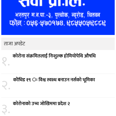
ताजा अपडेट
१.
कोरोना संक्रमितलाई निःशुल्क होमियोपेथि औषधि
२.
कोेभिड १९ ः विश्व स्वस्थ बनाउन नर्सको भूमिका
३.
कोरोनाको उच्च जोखिममा प्रदेश २