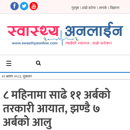
गृहपृष्ठ
\ हाम्रो बारेमा
\ सम्पर्क
\ विज्ञापन
गृहपृष्ठ
समाचार
फिचर
☰
सौन्दर्य
अन्तर्वार्ता
८ महिनामा साढे ११ अर्बको
विचार
तरकारी आयात, झण्डै ७
ब्लग
अर्बको आलु
फर्मा