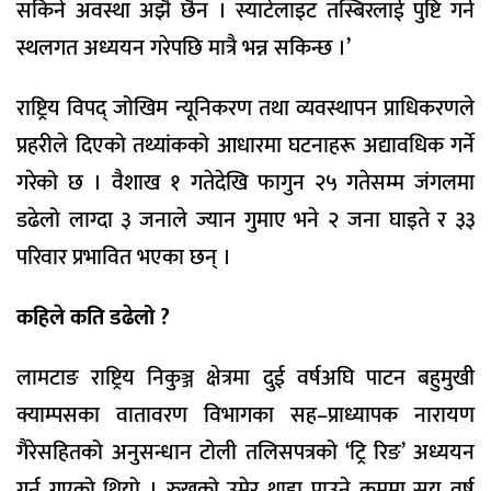
सकिने अवस्था अझै छैन । स्याटेलाइट तस्बिरलाई पुष्टि गर्न
स्थलगत अध्ययन गरेपछि मात्रै भन्न सकिन्छ ।’
राष्ट्रिय विपद् जोखिम न्यूनिकरण तथा व्यवस्थापन प्राधिकरणले
प्रहरीले दिएको तथ्यांकको आधारमा घटनाहरू अद्यावधिक गर्ने
गरेको छ । वैशाख १ गतेदेखि फागुन २५ गतेसम्म जंगलमा
डढेलो लाग्दा ३ जनाले ज्यान गुमाए भने २ जना घाइते र ३३
परिवार प्रभावित भएका छन् ।
कहिले कति डढेलो ?
लामटाङ राष्ट्रिय निकुञ्ज क्षेत्रमा दुई वर्षअघि पाटन बहुमुखी
क्याम्पसका वातावरण विभागका सह–प्राध्यापक नारायण
गैरेसहितको अनुसन्धान टोली तलिसपत्रको ‘ट्रि रिङ’ अध्ययन
गर्न गएको थियो । रुखको उमेर थाहा पाउने क्रममा सय वर्ष