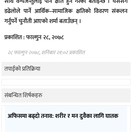
साथै वन्यजन्तुलाई पनि क्षति हुने गरेको बताइन्छ । यससँगै
डढेलोले पार्ने आर्थिक–सामाजिक क्षतिको विवरण संकलन
गर्नुपर्ने चुनौती आएको शर्मा बताउँछन् ।
प्रकाशित : फाल्गुन २८, २०७८
२८ फाल्गुन २०७८, शनिबार २१:०२ प्रकाशित
तपाईको प्रतिक्रिया
संबन्धित शिर्षकहरु
अफिसमा बढ्दो तनाव: शरीर र मन दुवैका लागि घातक