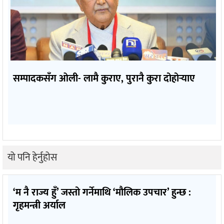
सम्पादकसँग ओली- लामै कुराए, पुरानै कुरा दोहोर्‍याए
यो पनि हेर्नुहोस
‘म नै राज्य हुँ’ जस्तो गर्नेमाथि ‘मौलिक उपचार’ हुन्छ :
गृहमन्त्री अर्याल