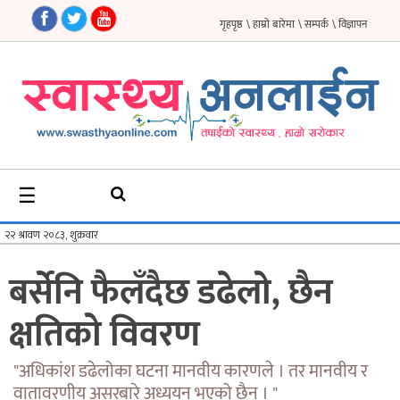
गृहपृष्ठ
\ हाम्रो बारेमा
\ सम्पर्क
\ विज्ञापन
गृहपृष्ठ
समाचार
फिचर
☰
सौन्दर्य
अन्तर्वार्ता
बर्सेनि फैलँदैछ डढेलो, छैन
विचार
क्षतिको विवरण
ब्लग
फर्मा
"अधिकांश डढेलोका घटना मानवीय कारणले । तर मानवीय र
वातावरणीय असरबारे अध्ययन भएको छैन । "