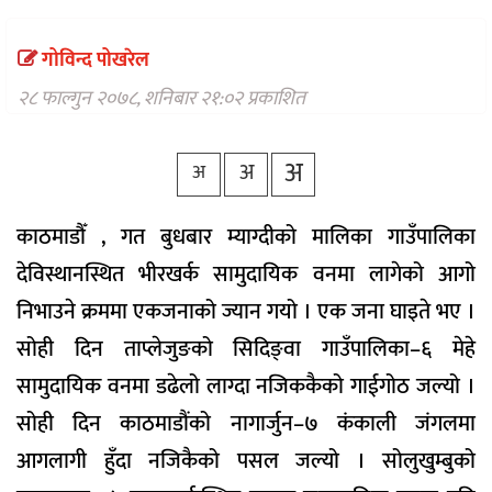
वैकल्पिक
चिकित्सा
गोविन्द पोखरेल
हेल्थ
२८ फाल्गुन २०७८, शनिबार २१:०२ प्रकाशित
टिप्स
भिडियो
अ
अ
अ
काठमाडौँ , गत बुधबार म्याग्दीको मालिका गाउँपालिका
देविस्थानस्थित भीरखर्क सामुदायिक वनमा लागेको आगो
निभाउने क्रममा एकजनाको ज्यान गयो । एक जना घाइते भए ।
सोही दिन ताप्लेजुङको सिदिङ्वा गाउँपालिका–६ मेहे
सामुदायिक वनमा डढेलो लाग्दा नजिककैको गाईगोठ जल्यो ।
सोही दिन काठमाडौंको नागार्जुन–७ कंकाली जंगलमा
आगलागी हुँदा नजिकैको पसल जल्यो । सोलुखुम्बुको