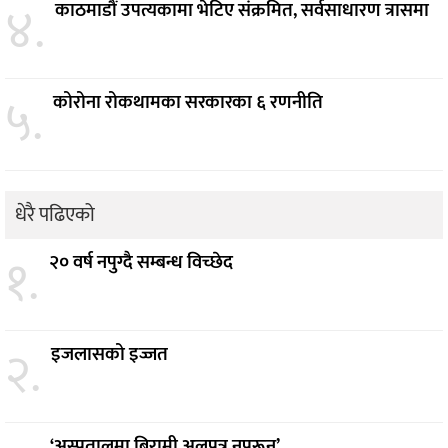
४.
काठमाडौं उपत्यकामा भेटिए संक्रमित, सर्वसाधारण त्रासमा
५.
कोरोना रोकथामका सरकारका ६ रणनीति
धेरै पढिएको
१.
२० वर्ष नपुग्दै सम्बन्ध विच्छेद
२.
इजलासको इज्जत
‘अस्पतालमा बिरामी अलपत्र नपरून्’