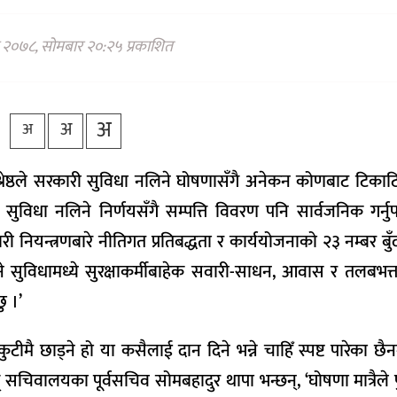
ण २०७८, सोमबार २०:२५ प्रकाशित
अ
अ
अ
श श्रेष्ठले सरकारी सुविधा नलिने घोषणासँगै अनेकन कोणबाट टिकाटिप
े सुविधा नलिने निर्णयसँगै सम्पत्ति विवरण पनि सार्वजनिक गर्नुपर
ी नियन्त्रणबारे नीतिगत प्रतिबद्धता र कार्ययोजनाको २३ नम्बर बुँ
उने सुविधामध्ये सुरक्षाकर्मीबाहेक सवारी-साधन, आवास र तलबभत
ु ।’
मै छाड्ने हो या कसैलाई दान दिने भन्ने चाहिँ स्पष्ट पारेका छैन
ालयका पूर्वसचिव सोमबहादुर थापा भन्छन्, ‘घोषणा मात्रैले पुग्