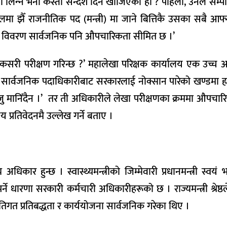
िधा लिन्‍न भनी कस्तो सन्देश दिन खोजिएको हो ? पहिला, उनले सम्प
यलमा झैँ राजनीतिक पद (मन्त्री) मा जाने बित्तिकै उसका सबै आफ्नो
म्पत्ति विवरण सार्वजनिक पनि औपचारिकता सीमित छ ।’
ा कसरी परीक्षण गरिन्छ ?’ महालेखा परिक्षक कार्यालय एक उच्च 
हो । सार्वजनिक पदाधिकारीबाट सरकारलाई नोक्सान पारेको खण्डमा ह
रुजु मानिँदैन ।’ तर ती अधिकारीले लेखा परीक्षणका क्रममा औपचार
्रतिवेदनमै उल्लेख गर्ने बताए ।
 अधिकार हुन्छ । स्वास्थ्यमन्त्रीको जिम्मेवारी प्रधानमन्त्री स्वयं 
नुपर्ने धारणा सरकारी कर्मचारी अधिकारीहरूको छ । राज्यमन्त्री श्रेष्
 नीतिगत प्रतिबद्धता र कार्ययोजना सार्वजनिक गरेका थिए ।