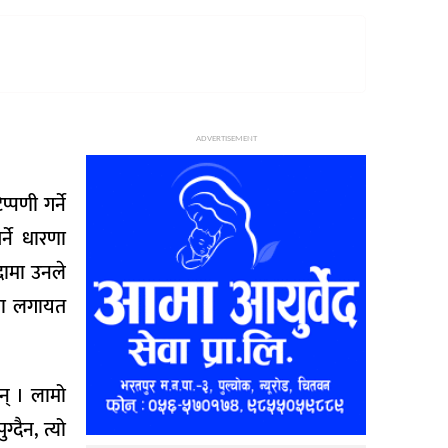
ADVERTISEMENT
्पणी गर्ने
्ने धारणा
दामा उनले
्ता लगायत
न् । लामो
दैन, त्यो