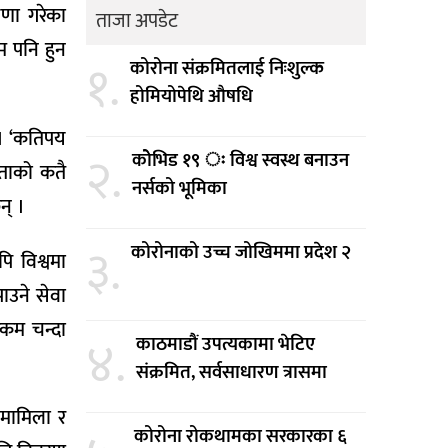
षणा गरेका
ताजा अपडेट
म पनि हुन
१.
कोरोना संक्रमितलाई निःशुल्क
होमियोपेथि औषधि
 । ‘कतिपय
२.
कोेभिड १९ ः विश्व स्वस्थ बनाउन
नताको कतै
नर्सको भूमिका
न् ।
३.
कोरोनाको उच्च जोखिममा प्रदेश २
पि विश्वमा
ाउने सेवा
रकम चन्दा
४.
काठमाडौं उपत्यकामा भेटिए
संक्रमित, सर्वसाधारण त्रासमा
ी मामिला र
कोरोना रोकथामका सरकारका ६