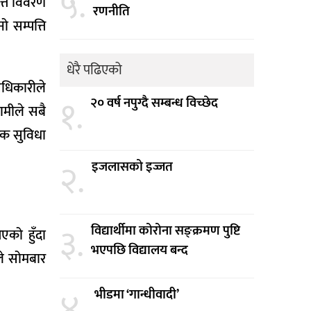
५.
त्ति विवरण
रणनीति
 सम्पत्ति
धेरै पढिएको
अधिकारीले
१.
२० वर्ष नपुग्दै सम्बन्ध विच्छेद
ामीले सबै
िक सुविधा
२.
इजलासको इज्जत
३.
विद्यार्थीमा कोरोना सङ्क्रमण पुष्टि
भएको हुँदा
भएपछि विद्यालय बन्द
ठले सोमबार
४.
भीडमा ‘गान्धीवादी’