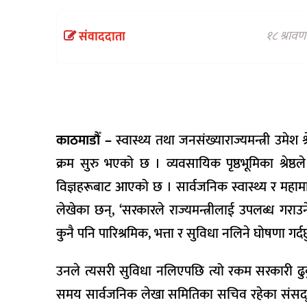
वैकल्पिक
चिकित्सा
१८ श्राव
संवाददाता
हेल्थ
टिप्स
भिडियो
काठमाडौँ –
स्वास्थ्य तथा जनसंख्याराज्यमन्त्री उमे
क्रम सुरु भएको छ । व्यवसायिक पृष्ठभूमिका श्रेष्ठल
विज्ञहरूबाट आएको छ । सार्वजनिक स्वास्थ्य र महामार
लेखेका छन्, ‘सरकारले राज्यमन्त्रीलाई उपलब्ध गरा
कुनै पनि पारिश्रमिक, भत्ता र सुविधा नलिने घोषणा गर्दछ
उनले त्यसरी सुविधा नलिएपछि त्यो रकम सरकारी ढुकुटी
समय सार्वजनिक लेखा समितिका सचिव रहेका संसद् सचिव